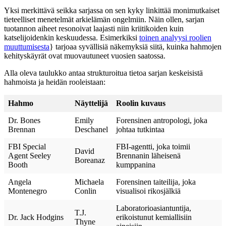
Yksi merkittävä seikka sarjassa on sen kyky linkittää monimutkaiset
tieteelliset menetelmät arkielämän ongelmiin. Näin ollen, sarjan
tuotannon aiheet resonoivat laajasti niin kriitikoiden kuin
katselijoidenkin keskuudessa. Esimerkiksi
toinen analyysi roolien
muuttumisesta
} tarjoaa syvällisiä näkemyksiä siitä, kuinka hahmojen
kehityskäyrät ovat muovautuneet vuosien saatossa.
Alla oleva taulukko antaa strukturoitua tietoa sarjan keskeisistä
hahmoista ja heidän rooleistaan:
Hahmo
Näyttelijä
Roolin kuvaus
Dr. Bones
Emily
Forensinen antropologi, joka
Brennan
Deschanel
johtaa tutkintaa
FBI Special
FBI-agentti, joka toimii
David
Agent Seeley
Brennanin läheisenä
Boreanaz
Booth
kumppanina
Angela
Michaela
Forensinen taiteilija, joka
Montenegro
Conlin
visualisoi rikosjälkiä
Laboratorioasiantuntija,
T.J.
Dr. Jack Hodgins
erikoistunut kemiallisiin
Thyne