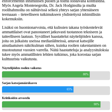
enforcementin inhimillisen puolen ja toimii loistavana kontrastina.
Myös Angela Montenegrolta, Dr. Jack Hodginsilta ja muilta
roolihahmoilta on nähtävissä selkeä yhteys sarjan yhtenäiseen
teemaaan – tieteelliseen tutkimukseen yhdistettynä inhimillisiin
kokemuksiin.
Lisäksi on huomionarvoista, että kulissien takana työskentelevät
ammattilaiset ovat panostaneet jatkuvasti tuotannon tekniseen ja
taiteelliseen laatuun. Syvälliset haastattelut näyttelijöiden kanssa,
joita on julkaistu useissa medianlähteissä, antavat katsojille
ainutlaatuisen näkökulman siihen, kuinka roolien rakentaminen on
muotoutunut vuosien varrella. Näitä haastatteluja ja analyysituloksia
tukee myös ammatillisten lehtien tutkimus, joka korostaa sarjan
kulttuurista vaikutusta.
Näyttelijöiden roolien vaikutus
80%
Sarjan katsojamääräkasvu
65%
Kriitikoiden arvostelu
90%