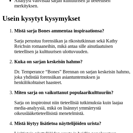
Analyysi vahvistaa sarjan kulttuurisen ja tieteellisen
merkityksen.
Usein kysytyt kysymykset
Mistä sarja Bones ammentaa inspiraationsa?
Sarja perustuu forensiikan ja rikostutkinnan sekä Kathy
Reichsin romaaneihin, mikä antaa sille ainutlaatuisen
tieteellisen ja kulttuurisen ulottuvuuden.
Kuka on sarjan keskeisin hahmo?
Dr. Temperance “Bones” Brennan on sarjan keskeisin hahmo,
joka yhdistää forensiikan asiantuntemuksen ja
henkilökohtaiset haasteet.
Miten sarja on vaikuttanut populaarikulttuuriin?
Sarja on inspiroinut niin tieteellisiä tutkimuksia kuin laajaa
media-analyysiä, mikä on lisännyt ymmärrystä
oikeuslääketieteellisistä menetelmistä.
Mistä löytyy lisätietoa näyttelijöiden urista?