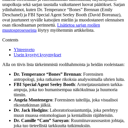
urapolkuja sekä sarjan taustalla vaikuttaneet luovat päätökset. Sarjan
ydinhahmot, kuten Dr. Temperance “Bones” Brennan (Emily
Deschanel) ja FBI Special Agent Seeley Booth (David Boreanaz),
ovat juurtuneet syvälle katsojien mieliin ja muodostaneet olennaisen
osan rikosdraaman perinnettä.
Lisätietoa sarjan roolien
muutosprosesseista
löytyy myöhemmin artikkelista.
Contents
Yhteenveto
Usein kysytyt kysymykset
Alla on tiivis lista tärkeimmistä roolihahmoista ja heidän rooleistaan:
Dr. Temperance “Bones” Brennan
: Forensinen
antropologi, joka ratkaisee rikoksia analysoimalla uhrien luita.
FBI Special Agent Seeley Booth
: Armeijataustainen tarkka-
ampuja, joka tuo humanisempaa näkökulmaa ja huumoria
tiimiin.
Angela Montenegro
: Forensinen taiteilija, joka visualisoi
rikostutkinnan jälkiä.
Dr. Jack Hodgins
: Laboratorioasiantuntija, joka perehtyy
muun muassa entomologiaan ja kemiallisiin räjähteisiin.
Dr. Camille “Cam” Saroyan
: Ruumiinavausosaston johtaja,
joka tuo tieteellistä tarkkuutta tutkimuksiin.