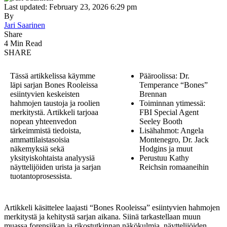
Last updated: February 23, 2026 6:29 pm
By
Jari Saarinen
Share
4 Min Read
SHARE
Tässä artikkelissa käymme
Pääroolissa: Dr.
läpi sarjan Bones Rooleissa
Temperance “Bones”
esiintyvien keskeisten
Brennan
hahmojen taustoja ja roolien
Toiminnan ytimessä:
merkitystä. Artikkeli tarjoaa
FBI Special Agent
nopean yhteenvedon
Seeley Booth
tärkeimmistä tiedoista,
Lisähahmot: Angela
ammattilaistasoisia
Montenegro, Dr. Jack
näkemyksiä sekä
Hodgins ja muut
yksityiskohtaista analyysiä
Perustuu Kathy
näyttelijöiden urista ja sarjan
Reichsin romaaneihin
tuotantoprosessista.
Artikkeli käsittelee laajasti “Bones Rooleissa” esiintyvien hahmojen
merkitystä ja kehitystä sarjan aikana. Siinä tarkastellaan muun
muassa forensiikan ja rikostutkinnan näkökulmia, näyttelijöiden