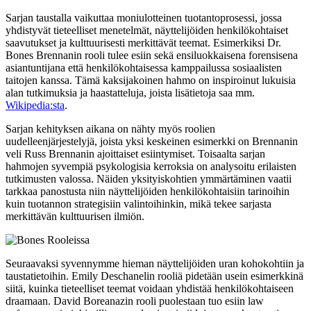
Sarjan taustalla vaikuttaa moniulotteinen tuotantoprosessi, jossa
yhdistyvät tieteelliset menetelmät, näyttelijöiden henkilökohtaiset
saavutukset ja kulttuurisesti merkittävät teemat. Esimerkiksi Dr.
Bones Brennanin rooli tulee esiin sekä ensiluokkaisena forensisena
asiantuntijana että henkilökohtaisessa kamppailussa sosiaalisten
taitojen kanssa. Tämä kaksijakoinen hahmo on inspiroinut lukuisia
alan tutkimuksia ja haastatteluja, joista lisätietoja saa mm.
Wikipedia:sta
.
Sarjan kehityksen aikana on nähty myös roolien
uudelleenjärjestelyjä, joista yksi keskeinen esimerkki on Brennanin
veli Russ Brennanin ajoittaiset esiintymiset. Toisaalta sarjan
hahmojen syvempiä psykologisia kerroksia on analysoitu erilaisten
tutkimusten valossa. Näiden yksityiskohtien ymmärtäminen vaatii
tarkkaa panostusta niin näyttelijöiden henkilökohtaisiin tarinoihin
kuin tuotannon strategisiin valintoihinkin, mikä tekee sarjasta
merkittävän kulttuurisen ilmiön.
Seuraavaksi syvennymme hieman näyttelijöiden uran kohokohtiin ja
taustatietoihin. Emily Deschanelin rooliä pidetään usein esimerkkinä
siitä, kuinka tieteelliset teemat voidaan yhdistää henkilökohtaiseen
draamaan. David Boreanazin rooli puolestaan tuo esiin law