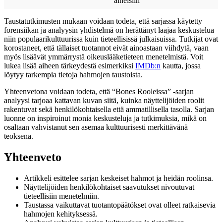
aineisiin
Taustatutkimusten mukaan voidaan todeta, että sarjassa käytetty
forensiikan ja analyysin yhdistelmä on herättänyt laajaa keskustelua
niin populaarikulttuurissa kuin tieteellisissä julkaisuissa. Tutkijat ovat
korostaneet, että tällaiset tuotannot eivät ainoastaan viihdytä, vaan
myös lisäävät ymmärrystä oikeuslääketieteen menetelmistä. Voit
lukea lisää aiheen tärkeydestä esimerkiksi
IMDb:n
kautta, jossa
löytyy tarkempia tietoja hahmojen taustoista.
Yhteenvetona voidaan todeta, että “Bones Rooleissa” -sarjan
analyysi tarjoaa kattavan kuvan siitä, kuinka näyttelijöiden roolit
rakentuvat sekä henkilökohtaisella että ammatillisella tasolla. Sarjan
luonne on inspiroinut monia keskusteluja ja tutkimuksia, mikä on
osaltaan vahvistanut sen asemaa kulttuurisesti merkittävänä
teoksena.
Yhteenveto
Artikkeli esittelee sarjan keskeiset hahmot ja heidän roolinsa.
Näyttelijöiden henkilökohtaiset saavutukset nivoutuvat
tieteellisiin menetelmiin.
Taustassa vaikuttavat tuotantopäätökset ovat olleet ratkaisevia
hahmojen kehityksessä.