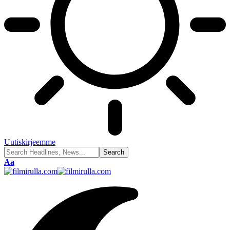
Uutiskirjeemme
Font
Aa
Resizer