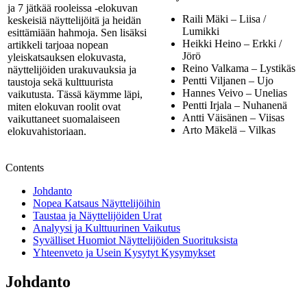
ja 7 jätkää rooleissa -elokuvan
Raili Mäki – Liisa /
keskeisiä näyttelijöitä ja heidän
Lumikki
esittämiään hahmoja. Sen lisäksi
Heikki Heino – Erkki /
artikkeli tarjoaa nopean
Jörö
yleiskatsauksen elokuvasta,
Reino Valkama – Lystikäs
näyttelijöiden urakuvauksia ja
Pentti Viljanen – Ujo
taustoja sekä kulttuurista
Hannes Veivo – Unelias
vaikutusta. Tässä käymme läpi,
Pentti Irjala – Nuhanenä
miten elokuvan roolit ovat
Antti Väisänen – Viisas
vaikuttaneet suomalaiseen
Arto Mäkelä – Vilkas
elokuvahistoriaan.
Contents
Johdanto
Nopea Katsaus Näyttelijöihin
Taustaa ja Näyttelijöiden Urat
Analyysi ja Kulttuurinen Vaikutus
Syvälliset Huomiot Näyttelijöiden Suorituksista
Yhteenveto ja Usein Kysytyt Kysymykset
Johdanto