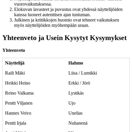
vuorovaikutuksessa.
Elokuvan lavasteet ja puvustus ovat yhdessä näyttelijöiden
kanssa luoneet autenttisen ajan tuntuman.
Julkinen ja kriitikkojen huomio ovat tehneet vaikutuksen
myös näyttelijöiden myöhempään uraan.
Yhteenveto ja Usein Kysytyt Kysymykset
Yhteenveto
Näyttelijä
Hahmo
Raili Mäki
Liisa / Lumikki
Heikki Heino
Erkki / Jörö
Reino Valkama
Lystikäs
Pentti Viljanen
Ujo
Hannes Veivo
Unelias
Pentti Irjala
Nuhanenä