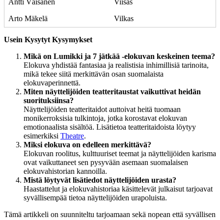
Antti Väisänen
Viisas
Arto Mäkelä
Vilkas
Usein Kysytyt Kysymykset
Mikä on Lumikki ja 7 jätkää -elokuvan keskeinen teema?
Elokuva yhdistää fantasiaa ja realistisia inhimillisiä tarinoita,
mikä tekee siitä merkittävän osan suomalaista
elokuvaperinnettä.
Miten näyttelijöiden teatteritaustat vaikuttivat heidän
suorituksiinsa?
Näyttelijöiden teatteritaidot auttoivat heitä tuomaan
monikerroksisia tulkintoja, jotka korostavat elokuvan
emotionaalista sisältöä. Lisätietoa teatteritaidoista löytyy
esimerkiksi
Theatre
.
Miksi elokuva on edelleen merkittävä?
Elokuvan roolitus, kulttuuriset teemat ja näyttelijöiden karisma
ovat vaikuttaneet sen pysyvään asemaan suomalaisen
elokuvahistorian kannoilla.
Mistä löytyvät lisätiedot näyttelijöiden urasta?
Haastattelut ja elokuvahistoriaa käsittelevät julkaisut tarjoavat
syvällisempää tietoa näyttelijöiden urapoluista.
Tämä artikkeli on suunniteltu tarjoamaan sekä nopean että syvällisen