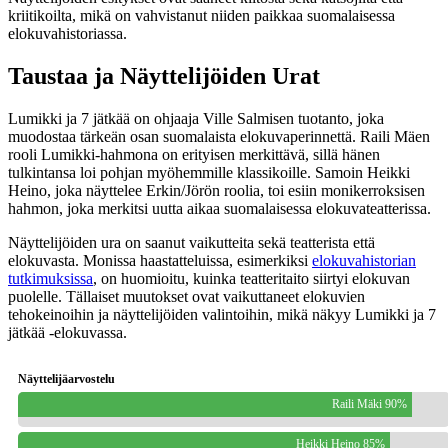
kriitikoilta, mikä on vahvistanut niiden paikkaa suomalaisessa
elokuvahistoriassa.
Taustaa ja Näyttelijöiden Urat
Lumikki ja 7 jätkää on ohjaaja Ville Salmisen tuotanto, joka
muodostaa tärkeän osan suomalaista elokuvaperinnettä. Raili Mäen
rooli Lumikki-hahmona on erityisen merkittävä, sillä hänen
tulkintansa loi pohjan myöhemmille klassikoille. Samoin Heikki
Heino, joka näyttelee Erkin/Jörön roolia, toi esiin monikerroksisen
hahmon, joka merkitsi uutta aikaa suomalaisessa elokuvateatterissa.
Näyttelijöiden ura on saanut vaikutteita sekä teatterista että
elokuvasta. Monissa haastatteluissa, esimerkiksi
elokuvahistorian
tutkimuksissa
, on huomioitu, kuinka teatteritaito siirtyi elokuvan
puolelle. Tällaiset muutokset ovat vaikuttaneet elokuvien
tehokeinoihin ja näyttelijöiden valintoihin, mikä näkyy Lumikki ja 7
jätkää -elokuvassa.
Näyttelijäarvostelu
Raili Mäki 90%
Heikki Heino 85%