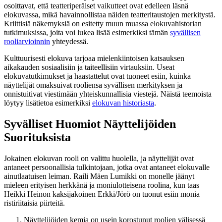
osoittavat, että teatteriperäiset vaikutteet ovat edelleen läsnä
elokuvassa, mikä havainnollistaa näiden teatteritaustojen merkitystä.
Kriittisiä näkemyksiä on esitetty muun muassa elokuvahistorian
tutkimuksissa, joita voi lukea lisää esimerkiksi tämän
syvällisen
rooliarvioinnin
yhteydessä.
Kulttuurisesti elokuva tarjoaa mielenkiintoisen katsauksen
aikakauden sosiaalisiin ja taiteellisiin virtauksiin. Useat
elokuvatutkimukset ja haastattelut ovat tuoneet esiin, kuinka
näyttelijät omaksuivat rooliensa syvällisen merkityksen ja
onnistuitivat viestimään yhteiskunnallisia viestejä. Näistä teemoista
löytyy lisätietoa esimerkiksi
elokuvan historiasta
.
Syvälliset Huomiot Näyttelijöiden
Suorituksista
Jokainen elokuvan rooli on valittu huolella, ja näyttelijät ovat
antaneet persoonallisia tulkintojaan, jotka ovat antaneet elokuvalle
ainutlaatuisen leiman. Raili Mäen Lumikki on monelle jäänyt
mieleen erityisen herkkänä ja moniulotteisena roolina, kun taas
Heikki Heinon kaksijakoinen Erkki/Jörö on tuonut esiin monia
ristiriitaisia piirteitä.
Näyttelijöiden kemia on usein korostunut roolien välisessä