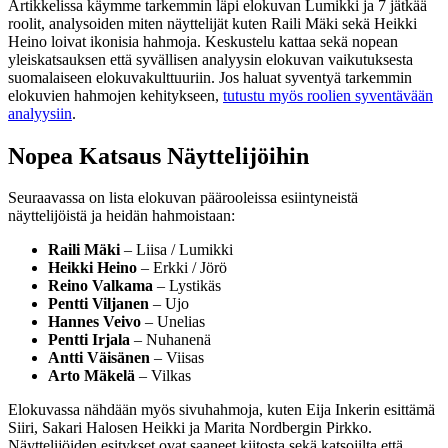
Artikkelissa käymme tarkemmin läpi elokuvan Lumikki ja 7 jätkää
roolit, analysoiden miten näyttelijät kuten Raili Mäki sekä Heikki
Heino loivat ikonisia hahmoja. Keskustelu kattaa sekä nopean
yleiskatsauksen että syvällisen analyysin elokuvan vaikutuksesta
suomalaiseen elokuvakulttuuriin. Jos haluat syventyä tarkemmin
elokuvien hahmojen kehitykseen,
tutustu myös roolien syventävään
analyysiin
.
Nopea Katsaus Näyttelijöihin
Seuraavassa on lista elokuvan päärooleissa esiintyneistä
näyttelijöistä ja heidän hahmoistaan:
Raili Mäki
– Liisa / Lumikki
Heikki Heino
– Erkki / Jörö
Reino Valkama
– Lystikäs
Pentti Viljanen
– Ujo
Hannes Veivo
– Unelias
Pentti Irjala
– Nuhanenä
Antti Väisänen
– Viisas
Arto Mäkelä
– Vilkas
Elokuvassa nähdään myös sivuhahmoja, kuten Eija Inkerin esittämä
Siiri, Sakari Halosen Heikki ja Marita Nordbergin Pirkko.
Näyttelijöiden esitykset ovat saaneet kiitosta sekä katsojilta että