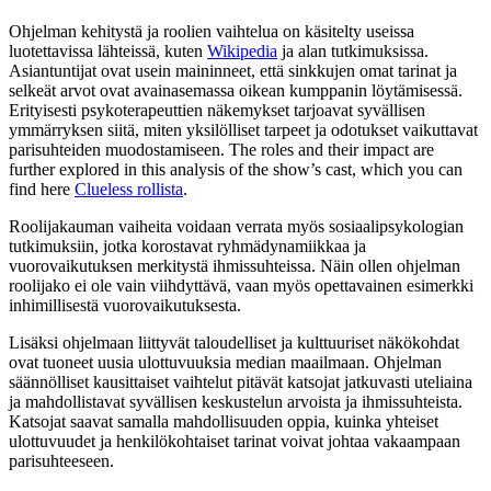
Ohjelman kehitystä ja roolien vaihtelua on käsitelty useissa
luotettavissa lähteissä, kuten
Wikipedia
ja alan tutkimuksissa.
Asiantuntijat ovat usein maininneet, että sinkkujen omat tarinat ja
selkeät arvot ovat avainasemassa oikean kumppanin löytämisessä.
Erityisesti psykoterapeuttien näkemykset tarjoavat syvällisen
ymmärryksen siitä, miten yksilölliset tarpeet ja odotukset vaikuttavat
parisuhteiden muodostamiseen. The roles and their impact are
further explored in this analysis of the show’s cast, which you can
find here
Clueless rollista
.
Roolijakauman vaiheita voidaan verrata myös sosiaalipsykologian
tutkimuksiin, jotka korostavat ryhmädynamiikkaa ja
vuorovaikutuksen merkitystä ihmissuhteissa. Näin ollen ohjelman
roolijako ei ole vain viihdyttävä, vaan myös opettavainen esimerkki
inhimillisestä vuorovaikutuksesta.
Lisäksi ohjelmaan liittyvät taloudelliset ja kulttuuriset näkökohdat
ovat tuoneet uusia ulottuvuuksia median maailmaan. Ohjelman
säännölliset kausittaiset vaihtelut pitävät katsojat jatkuvasti uteliaina
ja mahdollistavat syvällisen keskustelun arvoista ja ihmissuhteista.
Katsojat saavat samalla mahdollisuuden oppia, kuinka yhteiset
ulottuvuudet ja henkilökohtaiset tarinat voivat johtaa vakaampaan
parisuhteeseen.