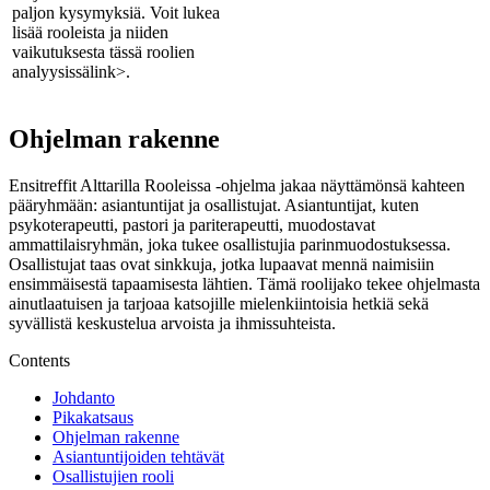
paljon kysymyksiä. Voit lukea
lisää rooleista ja niiden
vaikutuksesta
tässä roolien
analyysissä
link>.
Ohjelman rakenne
Ensitreffit Alttarilla Rooleissa -ohjelma jakaa näyttämönsä kahteen
pääryhmään: asiantuntijat ja osallistujat. Asiantuntijat, kuten
psykoterapeutti, pastori ja pariterapeutti, muodostavat
ammattilaisryhmän, joka tukee osallistujia parinmuodostuksessa.
Osallistujat taas ovat sinkkuja, jotka lupaavat mennä naimisiin
ensimmäisestä tapaamisesta lähtien. Tämä roolijako tekee ohjelmasta
ainutlaatuisen ja tarjoaa katsojille mielenkiintoisia hetkiä sekä
syvällistä keskustelua arvoista ja ihmissuhteista.
Contents
Johdanto
Pikakatsaus
Ohjelman rakenne
Asiantuntijoiden tehtävät
Osallistujien rooli