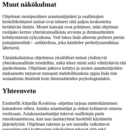
Muut näkökulmat
Ohjelman monipuolinen asiantuntijatiimi ja osallistujien
henkilökohtaiset tarinat ovat tehneet siitä paljon keskustelua
herättävän ilmiön. Monet katsojat ovat pohtineet, mitä ohjelman
roolijako kertoo yhteiskunnallisista arvoista ja ihmissuhteiden
kehittymisestä nykyaikana. Voit lukea lisää aiheesta
perheen pienin
painajainen
link> -artikkelissa, joka käsittelee perhedynamiikkaa
läheisesti.
Tämänkaltaisissa ohjelmissa yksilölliset tarinat yhdistyvät
yhteiskunnallisiin trendeihin, mikä tekee niistä sekä viihdyttäviä että
ajankohtaisia. Ohjelman jatkuva kehitys ja uusien asiantuntijoiden
mukaanotto tarjoavat runsaasti mahdollisuuksia oppia lisää niin
sosiaalisista ilmiöistä kuin ihmissuhteiden psykologiastakin.
Yhteenveto
Ensitreffit Alttarilla Rooleissa -ohjelma tarjoaa mielenkiintoisen
katsauksen siihen, kuinka asiantuntijat ja sinkut kohtaavat omassa
roolissaan. Asiakasasiantuntijat tukevat osallistujia parin
muodostamisessa, kun taas taustaryhmä huolehtii käytännön
järjestelyistä. Ohjelman rakenne ja sen taustalla vaikuttavat
sosiaaliset sekä kulttuuriset näkökulmat tekevät siitä sekä