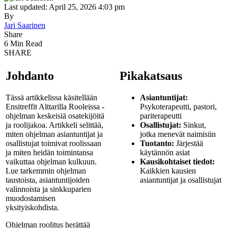
Last updated: April 25, 2026 4:03 pm
By
Jari Saarinen
Share
6 Min Read
SHARE
Johdanto
Pikakatsaus
Tässä artikkelissa käsitellään
Asiantuntijat:
Ensitreffit Alttarilla Rooleissa -
Psykoterapeutti, pastori,
ohjelman keskeisiä osatekijöitä
pariterapeutti
ja roolijakoa. Artikkeli selittää,
Osallistujat:
Sinkut,
miten ohjelman asiantuntijat ja
jotka menevät naimisiin
osallistujat toimivat roolissaan
Tuotanto:
Järjestää
ja miten heidän toimintansa
käytännön asiat
vaikuttaa ohjelman kulkuun.
Kausikohtaiset tiedot:
Lue tarkemmin ohjelman
Kaikkien kausien
taustoista, asiantuntijoiden
asiantuntijat ja osallistujat
valinnoista ja sinkkuparien
muodostamisen
yksityiskohdista.
Ohjelman roolitus herättää