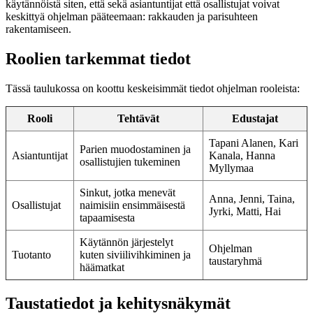
käytännöistä siten, että sekä asiantuntijat että osallistujat voivat
keskittyä ohjelman pääteemaan: rakkauden ja parisuhteen
rakentamiseen.
Roolien tarkemmat tiedot
Tässä taulukossa on koottu keskeisimmät tiedot ohjelman rooleista:
Rooli
Tehtävät
Edustajat
Tapani Alanen, Kari
Parien muodostaminen ja
Asiantuntijat
Kanala, Hanna
osallistujien tukeminen
Myllymaa
Sinkut, jotka menevät
Anna, Jenni, Taina,
Osallistujat
naimisiin ensimmäisestä
Jyrki, Matti, Hai
tapaamisesta
Käytännön järjestelyt
Ohjelman
Tuotanto
kuten siviilivihkiminen ja
taustaryhmä
häämatkat
Taustatiedot ja kehitysnäkymät