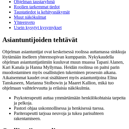
Ohjelman taustaryhmä
Roolien tarkemmat tiedot
Taustatiedot ja kehitysnäkymät
Muut näkökulmat
Yhteenveto
Usein kysytyt kysymykset
Asiantuntijoiden tehtävät
Ohjelman asiantuntijat ovat keskeisessä roolissa auttamassa sinkkuja
löytämään itselleen yhteensopivan kumppanin. Nykykaudella
ohjelman asiantuntijatiimiin kuuluvat muun muassa Tapani Alanen,
Kari Kanala ja Hanna Myllymaa. Heidän roolinsa on paitsi parin
muodostaminen myös osallistujien tukeminen prosessin aikana.
Aikaisemmat kaudet ovat sisältäneet myös asiantuntijoina Elina
Tanskaseen, Marianna Stolbowin ja Maaret Kallion, mikä tuo
ohjelmaan vaihtelevuutta ja erilaisia näkökulmia.
Psykoterapeutti auttaa ymmärtämään henkilökohtaisia tarpeita
ja pelkoja.
Pastori ohjaa uskonnollisessa ja henkisessä tuessa.
Pariterapeutti tarjoaa neuvoja ja tukea parisuhteen
rakentamiseen.