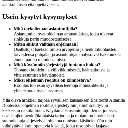
ajankohtaisen että opettavaisen.
Usein kysytyt kysymykset
Mitä tarkoitetaan asiantuntijilla?
Asiantuntijat ovat ohjelman ammattilaisia, jotka tukevat
sinkkuja parin muodostamisessa.
Miten sinkut valitaan ohjelmaan?
Osallistujat haetaan omien arvojensa ja henkilökohtaisten
toiveidensa pohjalta, ja asiantuntijat analysoivat hakemuksia
ennen parien muodostamista.
Mitä käytännön järjestelyjä tuotanto hoitaa?
Tuotanto huolehtii siviilivihkimisestä, häämatkoista ja
yhteisasumisen käytännöistä.
Miksi ohjelman roolitus on kiinnostava?
Roolitus tuo esiin syvällisiä teemoja ihmissuhteista ja
yhteiskunnallisista arvoista.
Yllä oleva artikkeli tarjoaa syvällisen katsauksen Ensitreffit Alttarilla
Rooleissa -ohjelman roolitusjärjestelyihin ja niihin liittyviin
keskeisiin näkökulmiin. Käyttämällä asiantuntijoiden tarjouksia,
osallistujien henkilökohtaisia tarinoita ja tuotannon huolellisesti
suunniteltuja järjestelyjä, ohjelma onnistuu käsittelemään niin
viihdyttäviä kuin opettavia kliseitä, jotka resonoivat laajassa