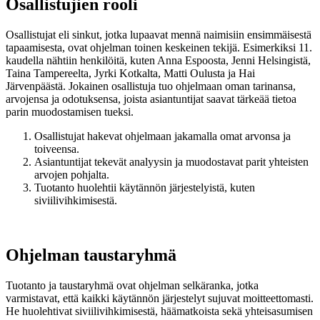
Osallistujien rooli
Osallistujat eli sinkut, jotka lupaavat mennä naimisiin ensimmäisestä
tapaamisesta, ovat ohjelman toinen keskeinen tekijä. Esimerkiksi 11.
kaudella nähtiin henkilöitä, kuten Anna Espoosta, Jenni Helsingistä,
Taina Tampereelta, Jyrki Kotkalta, Matti Oulusta ja Hai
Järvenpäästä. Jokainen osallistuja tuo ohjelmaan oman tarinansa,
arvojensa ja odotuksensa, joista asiantuntijat saavat tärkeää tietoa
parin muodostamisen tueksi.
Osallistujat hakevat ohjelmaan jakamalla omat arvonsa ja
toiveensa.
Asiantuntijat tekevät analyysin ja muodostavat parit yhteisten
arvojen pohjalta.
Tuotanto huolehtii käytännön järjestelyistä, kuten
siviilivihkimisestä.
Ohjelman taustaryhmä
Tuotanto ja taustaryhmä ovat ohjelman selkäranka, jotka
varmistavat, että kaikki käytännön järjestelyt sujuvat moitteettomasti.
He huolehtivat siviilivihkimisestä, häämatkoista sekä yhteisasumisen