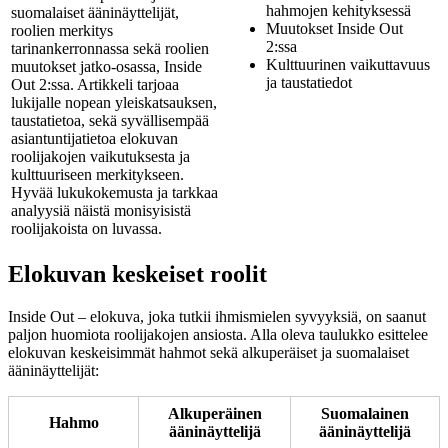
hahmojen kehityksessä
suomalaiset ääninäyttelijät,
Muutokset Inside Out
roolien merkitys
2:ssa
tarinankerronnassa sekä roolien
Kulttuurinen vaikuttavuus
muutokset jatko-osassa, Inside
ja taustatiedot
Out 2:ssa. Artikkeli tarjoaa
lukijalle nopean yleiskatsauksen,
taustatietoa, sekä syvällisempää
asiantuntijatietoa elokuvan
roolijakojen vaikutuksesta ja
kulttuuriseen merkitykseen.
Hyvää lukukokemusta ja tarkkaa
analyysiä näistä monisyisistä
roolijakoista on luvassa.
Elokuvan keskeiset roolit
Inside Out – elokuva, joka tutkii ihmismielen syvyyksiä, on saanut
paljon huomiota roolijakojen ansiosta. Alla oleva taulukko esittelee
elokuvan keskeisimmät hahmot sekä alkuperäiset ja suomalaiset
ääninäyttelijät:
Alkuperäinen
Suomalainen
Hahmo
ääninäyttelijä
ääninäyttelijä