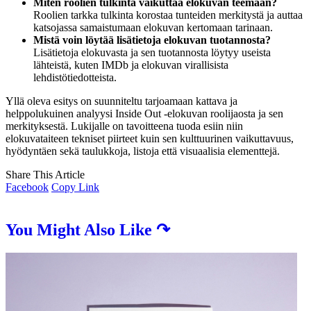
Miten roolien tulkinta vaikuttaa elokuvan teemaan?
Roolien tarkka tulkinta korostaa tunteiden merkitystä ja auttaa
katsojassa samaistumaan elokuvan kertomaan tarinaan.
Mistä voin löytää lisätietoja elokuvan tuotannosta?
Lisätietoja elokuvasta ja sen tuotannosta löytyy useista
lähteistä, kuten IMDb ja elokuvan virallisista
lehdistötiedotteista.
Yllä oleva esitys on suunniteltu tarjoamaan kattava ja
helppolukuinen analyysi Inside Out -elokuvan roolijaosta ja sen
merkityksestä. Lukijalle on tavoitteena tuoda esiin niin
elokuvataiteen tekniset piirteet kuin sen kulttuurinen vaikuttavuus,
hyödyntäen sekä taulukkoja, listoja että visuaalisia elementtejä.
Share This Article
Facebook
Copy Link
You Might Also Like ↷