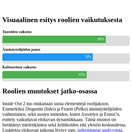
Visuaalinen esitys roolien vaikutuksesta
Tunteiden vaikutus
80%
Ääninäyttelijöiden panos
70%
Kulttuurinen vaikutus
65%
Roolien muutokset jatko-osassa
Inside Out 2 tuo mukanaan uusia elementtejä roolijakoon.
Esimerkiksi Disgustin (Inho) ja Fearin (Pelko) ääninäyttelijöiden
vaihtuminen, sekä uusien tunteiden, kuten Anxietyn ja Ennui’n,
esittely vaikuttavat elokuvan dynamiikkaan. Tämä muutos on
herättänyt mielenkiintoa sekä kriitikoiden että yleisön keskuudessa.
Lisätietoa elokuvan jatkosta löytyy mm.
tarkemmasta analyysista
,