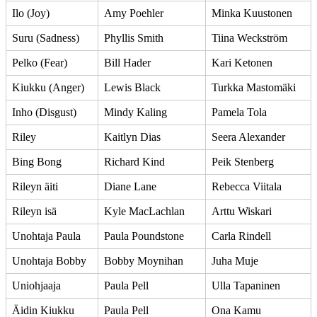
Ilo (Joy)
Amy Poehler
Minka Kuustonen
Suru (Sadness)
Phyllis Smith
Tiina Weckström
Pelko (Fear)
Bill Hader
Kari Ketonen
Kiukku (Anger)
Lewis Black
Turkka Mastomäki
Inho (Disgust)
Mindy Kaling
Pamela Tola
Riley
Kaitlyn Dias
Seera Alexander
Bing Bong
Richard Kind
Peik Stenberg
Rileyn äiti
Diane Lane
Rebecca Viitala
Rileyn isä
Kyle MacLachlan
Arttu Wiskari
Unohtaja Paula
Paula Poundstone
Carla Rindell
Unohtaja Bobby
Bobby Moynihan
Juha Muje
Uniohjaaja
Paula Pell
Ulla Tapaninen
Äidin Kiukku
Paula Pell
Ona Kamu