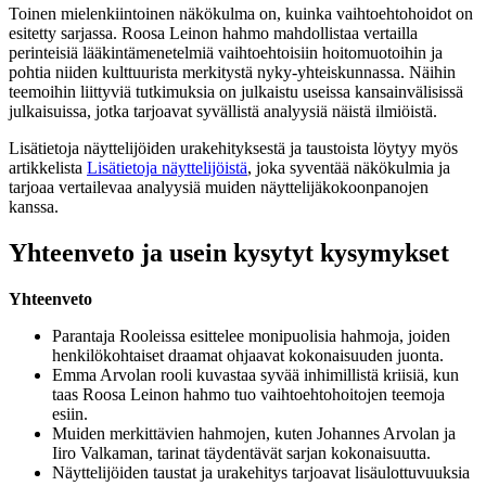
Toinen mielenkiintoinen näkökulma on, kuinka vaihtoehtohoidot on
esitetty sarjassa. Roosa Leinon hahmo mahdollistaa vertailla
perinteisiä lääkintämenetelmiä vaihtoehtoisiin hoitomuotoihin ja
pohtia niiden kulttuurista merkitystä nyky-yhteiskunnassa. Näihin
teemoihin liittyviä tutkimuksia on julkaistu useissa kansainvälisissä
julkaisuissa, jotka tarjoavat syvällistä analyysiä näistä ilmiöistä.
Lisätietoja näyttelijöiden urakehityksestä ja taustoista löytyy myös
artikkelista
Lisätietoja näyttelijöistä
, joka syventää näkökulmia ja
tarjoaa vertailevaa analyysiä muiden näyttelijäkokoonpanojen
kanssa.
Yhteenveto ja usein kysytyt kysymykset
Yhteenveto
Parantaja Rooleissa esittelee monipuolisia hahmoja, joiden
henkilökohtaiset draamat ohjaavat kokonaisuuden juonta.
Emma Arvolan rooli kuvastaa syvää inhimillistä kriisiä, kun
taas Roosa Leinon hahmo tuo vaihtoehtohoitojen teemoja
esiin.
Muiden merkittävien hahmojen, kuten Johannes Arvolan ja
Iiro Valkaman, tarinat täydentävät sarjan kokonaisuutta.
Näyttelijöiden taustat ja urakehitys tarjoavat lisäulottuvuuksia