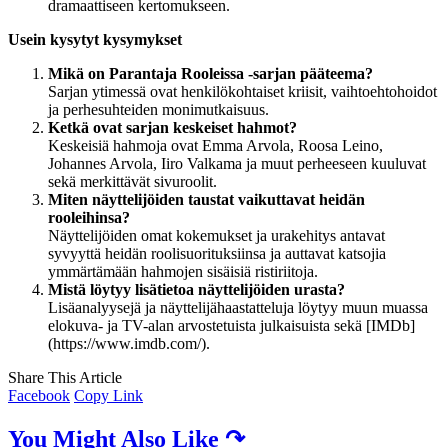
dramaattiseen kertomukseen.
Usein kysytyt kysymykset
Mikä on Parantaja Rooleissa -sarjan pääteema?
Sarjan ytimessä ovat henkilökohtaiset kriisit, vaihtoehtohoidot
ja perhesuhteiden monimutkaisuus.
Ketkä ovat sarjan keskeiset hahmot?
Keskeisiä hahmoja ovat Emma Arvola, Roosa Leino,
Johannes Arvola, Iiro Valkama ja muut perheeseen kuuluvat
sekä merkittävät sivuroolit.
Miten näyttelijöiden taustat vaikuttavat heidän
rooleihinsa?
Näyttelijöiden omat kokemukset ja urakehitys antavat
syvyyttä heidän roolisuorituksiinsa ja auttavat katsojia
ymmärtämään hahmojen sisäisiä ristiriitoja.
Mistä löytyy lisätietoa näyttelijöiden urasta?
Lisäanalyysejä ja näyttelijähaastatteluja löytyy muun muassa
elokuva- ja TV-alan arvostetuista julkaisuista sekä [IMDb]
(https://www.imdb.com/).
Share This Article
Facebook
Copy Link
You Might Also Like ↷