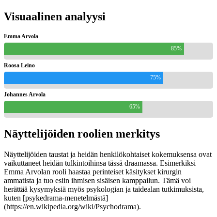
Visuaalinen analyysi
Emma Arvola
85%
Roosa Leino
75%
Johannes Arvola
65%
Näyttelijöiden roolien merkitys
Näyttelijöiden taustat ja heidän henkilökohtaiset kokemuksensa ovat
vaikuttaneet heidän tulkintoihinsa tässä draamassa. Esimerkiksi
Emma Arvolan rooli haastaa perinteiset käsitykset kirurgin
ammatista ja tuo esiin ihmisen sisäisen kamppailun. Tämä voi
herättää kysymyksiä myös psykologian ja taidealan tutkimuksista,
kuten [psykedrama-menetelmästä]
(https://en.wikipedia.org/wiki/Psychodrama).