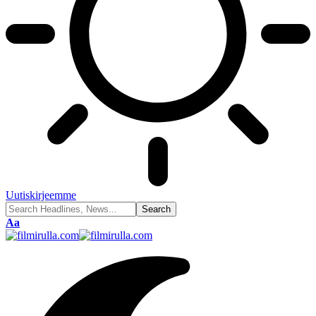
Uutiskirjeemme
Font
Aa
Resizer