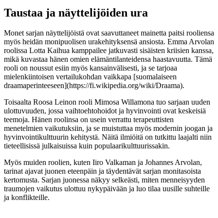
Taustaa ja näyttelijöiden ura
Monet sarjan näyttelijöistä ovat saavuttaneet mainetta paitsi rooliensa
myös heidän monipuolisen urakehityksensä ansiosta. Emma Arvolan
roolissa Lotta Kaihua kamppailee jatkuvasti sisäisten kriisien kanssa,
mikä kuvastaa hänen omien elämäntilanteidensa haastavuutta. Tämä
rooli on noussut esiin myös kansainvälisesti, ja se tarjoaa
mielenkiintoisen vertailukohdan vaikkapa [suomalaiseen
draamaperinteeseen](https://fi.wikipedia.org/wiki/Draama).
Toisaalta Roosa Leinon rooli Mimosa Willamona tuo sarjaan uuden
ulottuvuuden, jossa vaihtoehtohoidot ja hyvinvointi ovat keskeisiä
teemoja. Hänen roolinsa on usein verrattu terapeuttisten
menetelmien vaikutuksiin, ja se muistuttaa myös modernin joogan ja
hyvinvointikulttuurin kehitystä. Näitä ilmiöitä on tutkittu laajalti niin
tieteellisissä julkaisuissa kuin populaarikulttuurissakin.
Myös muiden roolien, kuten Iiro Valkaman ja Johannes Arvolan,
tarinat ajavat juonen eteenpäin ja täydentävät sarjan monitasoista
kertomusta. Sarjan juonessa näkyy selkeästi, miten menneisyyden
traumojen vaikutus ulottuu nykypäivään ja luo tilaa uusille suhteille
ja konflikteille.