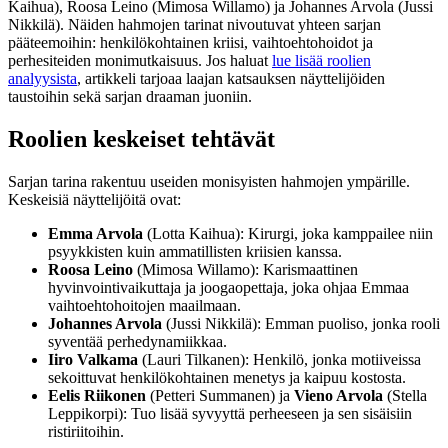
Kaihua), Roosa Leino (Mimosa Willamo) ja Johannes Arvola (Jussi
Nikkilä). Näiden hahmojen tarinat nivoutuvat yhteen sarjan
pääteemoihin: henkilökohtainen kriisi, vaihtoehtohoidot ja
perhesiteiden monimutkaisuus. Jos haluat
lue lisää roolien
analyysista
, artikkeli tarjoaa laajan katsauksen näyttelijöiden
taustoihin sekä sarjan draaman juoniin.
Roolien keskeiset tehtävät
Sarjan tarina rakentuu useiden monisyisten hahmojen ympärille.
Keskeisiä näyttelijöitä ovat:
Emma Arvola
(Lotta Kaihua): Kirurgi, joka kamppailee niin
psyykkisten kuin ammatillisten kriisien kanssa.
Roosa Leino
(Mimosa Willamo): Karismaattinen
hyvinvointivaikuttaja ja joogaopettaja, joka ohjaa Emmaa
vaihtoehtohoitojen maailmaan.
Johannes Arvola
(Jussi Nikkilä): Emman puoliso, jonka rooli
syventää perhedynamiikkaa.
Iiro Valkama
(Lauri Tilkanen): Henkilö, jonka motiiveissa
sekoittuvat henkilökohtainen menetys ja kaipuu kostosta.
Eelis Riikonen
(Petteri Summanen) ja
Vieno Arvola
(Stella
Leppikorpi): Tuo lisää syvyyttä perheeseen ja sen sisäisiin
ristiriitoihin.