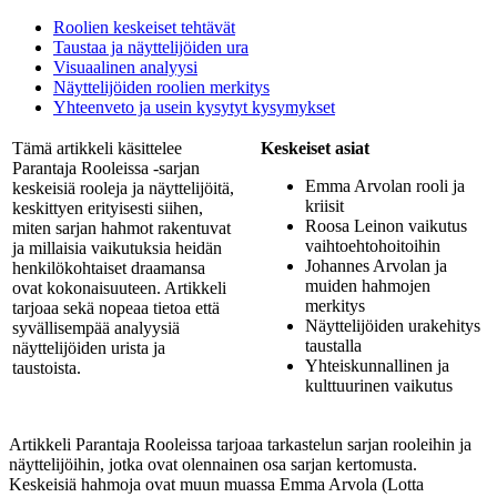
Roolien keskeiset tehtävät
Taustaa ja näyttelijöiden ura
Visuaalinen analyysi
Näyttelijöiden roolien merkitys
Yhteenveto ja usein kysytyt kysymykset
Tämä artikkeli käsittelee
Keskeiset asiat
Parantaja Rooleissa -sarjan
Emma Arvolan rooli ja
keskeisiä rooleja ja näyttelijöitä,
kriisit
keskittyen erityisesti siihen,
Roosa Leinon vaikutus
miten sarjan hahmot rakentuvat
vaihtoehtohoitoihin
ja millaisia vaikutuksia heidän
Johannes Arvolan ja
henkilökohtaiset draamansa
muiden hahmojen
ovat kokonaisuuteen. Artikkeli
merkitys
tarjoaa sekä nopeaa tietoa että
Näyttelijöiden urakehitys
syvällisempää analyysiä
taustalla
näyttelijöiden urista ja
Yhteiskunnallinen ja
taustoista.
kulttuurinen vaikutus
Artikkeli Parantaja Rooleissa tarjoaa tarkastelun sarjan rooleihin ja
näyttelijöihin, jotka ovat olennainen osa sarjan kertomusta.
Keskeisiä hahmoja ovat muun muassa Emma Arvola (Lotta