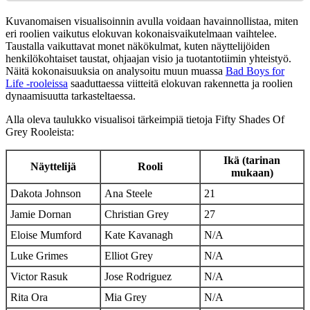
Kuvanomaisen visualisoinnin avulla voidaan havainnollistaa, miten
eri roolien vaikutus elokuvan kokonaisvaikutelmaan vaihtelee.
Taustalla vaikuttavat monet näkökulmat, kuten näyttelijöiden
henkilökohtaiset taustat, ohjaajan visio ja tuotantotiimin yhteistyö.
Näitä kokonaisuuksia on analysoitu muun muassa
Bad Boys for
Life -rooleissa
saaduttaessa viitteitä elokuvan rakennetta ja roolien
dynaamisuutta tarkasteltaessa.
Alla oleva taulukko visualisoi tärkeimpiä tietoja Fifty Shades Of
Grey Rooleista:
Ikä (tarinan
Näyttelijä
Rooli
mukaan)
Dakota Johnson
Ana Steele
21
Jamie Dornan
Christian Grey
27
Eloise Mumford
Kate Kavanagh
N/A
Luke Grimes
Elliot Grey
N/A
Victor Rasuk
Jose Rodriguez
N/A
Rita Ora
Mia Grey
N/A