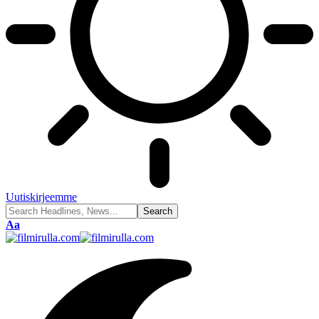
Uutiskirjeemme
Font
Aa
Resizer