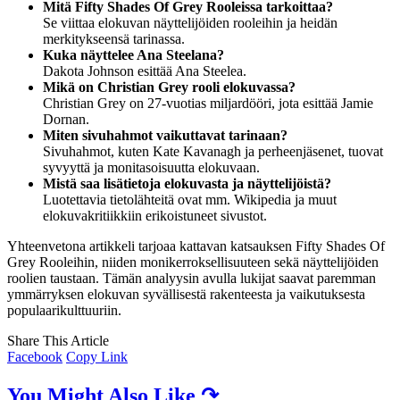
Mitä Fifty Shades Of Grey Rooleissa tarkoittaa?
Se viittaa elokuvan näyttelijöiden rooleihin ja heidän
merkitykseensä tarinassa.
Kuka näyttelee Ana Steelana?
Dakota Johnson esittää Ana Steelea.
Mikä on Christian Grey rooli elokuvassa?
Christian Grey on 27-vuotias miljardööri, jota esittää Jamie
Dornan.
Miten sivuhahmot vaikuttavat tarinaan?
Sivuhahmot, kuten Kate Kavanagh ja perheenjäsenet, tuovat
syvyyttä ja monitasoisuutta elokuvaan.
Mistä saa lisätietoja elokuvasta ja näyttelijöistä?
Luotettavia tietolähteitä ovat mm. Wikipedia ja muut
elokuvakritiikkiin erikoistuneet sivustot.
Yhteenvetona artikkeli tarjoaa kattavan katsauksen Fifty Shades Of
Grey Rooleihin, niiden monikerroksellisuuteen sekä näyttelijöiden
roolien taustaan. Tämän analyysin avulla lukijat saavat paremman
ymmärryksen elokuvan syvällisestä rakenteesta ja vaikutuksesta
populaarikulttuuriin.
Share This Article
Facebook
Copy Link
You Might Also Like ↷