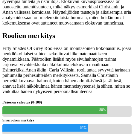
syvempiä tunteita ja ristiriitoja. Elokuvan kuvausprosessissa on
panostettu autenttisuuteen, mikä näkyy esimerkiksi Christianin ja
Anan välisessä kemioissa. Näyttelijöiden taustoja ja aikaisempia uria
analysoidessaan on mielenkiintoista huomata, miten heidän omat
kokemuksensa ovat auttaneet muovaamaan elokuvan tunnelmaa.
Roolien merkitys
Fifty Shades Of Grey Rooleissa on monitasoinen kokonaisuus, jossa
henkilökohtaiset suhteet sekoittuvat liikematemaattiseen
dynamiikkaan. Pääroolien lisäksi myös sivuhahmojen tarinat
tarjoavat vivahteikkaita näkökulmia elokuvan maailmaan.
Esimerkiksi Anan äidin, Carla Wilksin, rooli antaa syvyyttä tarinaan
puhumalla perhesuhteiden merkityksestä. Samalla Christianin
perhettä kuvaavat hahmot, kuten hänen adopti-isänsä ja -äitinsä,
antavat lisää näkökulmaa hänen menneisyyteensä ja siihen, miten se
vaikuttaa hänen nykyiseen persoonallisuuteensa.
Pääosien vaikutus (0-100)
80%
Sivuroolien merkitys
65%