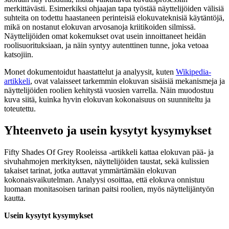
merkittävästi. Esimerkiksi ohjaajan tapa työstää näyttelijöiden välisiä
suhteita on todettu haastaneen perinteisiä elokuvateknisiä käytäntöjä,
mikä on nostanut elokuvan arvosanoja kriitikoiden silmissä.
Näyttelijöiden omat kokemukset ovat usein innoittaneet heidän
roolisuorituksiaan, ja näin syntyy autenttinen tunne, joka vetoaa
katsojiin.
Monet dokumentoidut haastattelut ja analyysit, kuten
Wikipedia-
artikkeli
, ovat valaisseet tarkemmin elokuvan sisäisiä mekanismeja ja
näyttelijöiden roolien kehitystä vuosien varrella. Näin muodostuu
kuva siitä, kuinka hyvin elokuvan kokonaisuus on suunniteltu ja
toteutettu.
Yhteenveto ja usein kysytyt kysymykset
Fifty Shades Of Grey Rooleissa -artikkeli kattaa elokuvan pää- ja
sivuhahmojen merkityksen, näyttelijöiden taustat, sekä kulissien
takaiset tarinat, jotka auttavat ymmärtämään elokuvan
kokonaisvaikutelman. Analyysi osoittaa, että elokuva onnistuu
luomaan monitasoisen tarinan paitsi roolien, myös näyttelijäntyön
kautta.
Usein kysytyt kysymykset