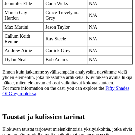
Jennnifer Ehle
Carla Wilks
N/A
Marcia Gay
Grace Trevelyan-
N/A
Harden
Grey
Max Martini
Jason Taylor
N/A
Callum Keith
Ray Steele
N/A
Rennie
Andrew Airlie
Carrick Grey
N/A
Dylan Neal
Bob Adams
N/A
Ennen kuin jatkamme syvällisempään analyysiin, näytämme vielä
yhden elementin, joka rikastuttaa artikkelia. Kuvituksen avulla lukija
näkee, miten elokuvan eri osat vaikuttavat kokonaisuuteen.
For more information on the cast, you can explore the
Fifty Shades
Of Grey rooleissa
.
Taustat ja kulissien tarinat
Elokuvan taustat tarjoavat mielenkiintoisia yksityiskohtia, jotka eivät
suoraan näy ruudulla, mutta vaikuttavat kuvausprosessiin