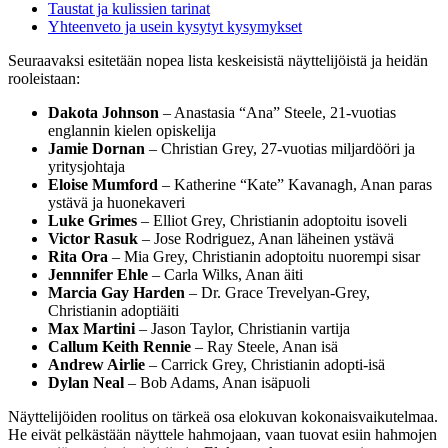
Taustat ja kulissien tarinat
Yhteenveto ja usein kysytyt kysymykset
Seuraavaksi esitetään nopea lista keskeisistä näyttelijöistä ja heidän
rooleistaan:
Dakota Johnson
– Anastasia “Ana” Steele, 21-vuotias
englannin kielen opiskelija
Jamie Dornan
– Christian Grey, 27-vuotias miljardööri ja
yritysjohtaja
Eloise Mumford
– Katherine “Kate” Kavanagh, Anan paras
ystävä ja huonekaveri
Luke Grimes
– Elliot Grey, Christianin adoptoitu isoveli
Victor Rasuk
– Jose Rodriguez, Anan läheinen ystävä
Rita Ora
– Mia Grey, Christianin adoptoitu nuorempi sisar
Jennnifer Ehle
– Carla Wilks, Anan äiti
Marcia Gay Harden
– Dr. Grace Trevelyan-Grey,
Christianin adoptiäiti
Max Martini
– Jason Taylor, Christianin vartija
Callum Keith Rennie
– Ray Steele, Anan isä
Andrew Airlie
– Carrick Grey, Christianin adopti-isä
Dylan Neal
– Bob Adams, Anan isäpuoli
Näyttelijöiden roolitus on tärkeä osa elokuvan kokonaisvaikutelmaa.
He eivät pelkästään näyttele hahmojaan, vaan tuovat esiin hahmojen