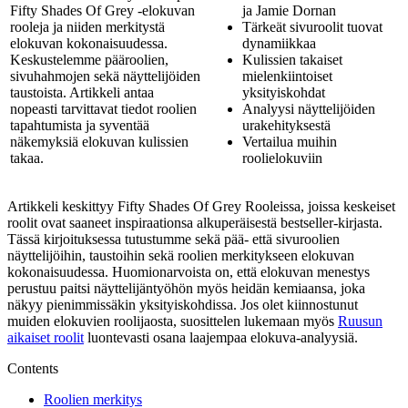
Fifty Shades Of Grey -elokuvan
ja Jamie Dornan
rooleja ja niiden merkitystä
Tärkeät sivuroolit tuovat
elokuvan kokonaisuudessa.
dynamiikkaa
Keskustelemme pääroolien,
Kulissien takaiset
sivuhahmojen sekä näyttelijöiden
mielenkiintoiset
taustoista. Artikkeli antaa
yksityiskohdat
nopeasti tarvittavat tiedot roolien
Analyysi näyttelijöiden
tapahtumista ja syventää
urakehityksestä
näkemyksiä elokuvan kulissien
Vertailua muihin
takaa.
roolielokuviin
Artikkeli keskittyy Fifty Shades Of Grey Rooleissa, joissa keskeiset
roolit ovat saaneet inspiraationsa alkuperäisestä bestseller-kirjasta.
Tässä kirjoituksessa tutustumme sekä pää- että sivuroolien
näyttelijöihin, taustoihin sekä roolien merkitykseen elokuvan
kokonaisuudessa. Huomionarvoista on, että elokuvan menestys
perustuu paitsi näyttelijäntyöhön myös heidän kemiaansa, joka
näkyy pienimmissäkin yksityiskohdissa. Jos olet kiinnostunut
muiden elokuvien roolijaosta, suosittelen lukemaan myös
Ruusun
aikaiset roolit
luontevasti osana laajempaa elokuva-analyysiä.
Contents
Roolien merkitys