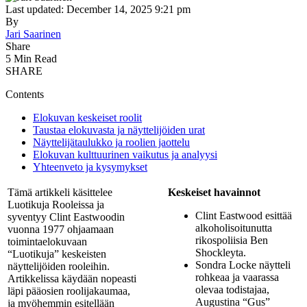
Last updated: December 14, 2025 9:21 pm
By
Jari Saarinen
Share
5 Min Read
SHARE
Contents
Elokuvan keskeiset roolit
Taustaa elokuvasta ja näyttelijöiden urat
Näyttelijätaulukko ja roolien jaottelu
Elokuvan kulttuurinen vaikutus ja analyysi
Yhteenveto ja kysymykset
Tämä artikkeli käsittelee
Keskeiset havainnot
Luotikuja Rooleissa ja
Clint Eastwood esittää
syventyy Clint Eastwoodin
alkoholisoitunutta
vuonna 1977 ohjaamaan
rikospoliisia Ben
toimintaelokuvaan
Shockleyta.
“Luotikuja” keskeisten
Sondra Locke näytteli
näyttelijöiden rooleihin.
rohkeaa ja vaarassa
Artikkelissa käydään nopeasti
olevaa todistajaa,
läpi pääosien roolijakaumaa,
Augustina “Gus”
ja myöhemmin esitellään