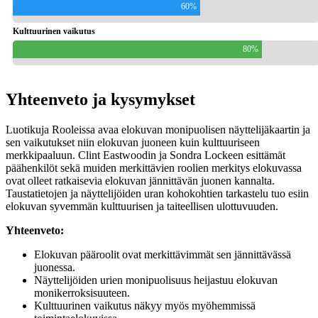
60%
Kulttuurinen vaikutus
80%
Yhteenveto ja kysymykset
Luotikuja Rooleissa avaa elokuvan monipuolisen näyttelijäkaartin ja
sen vaikutukset niin elokuvan juoneen kuin kulttuuriseen
merkkipaaluun. Clint Eastwoodin ja Sondra Lockeen esittämät
päähenkilöt sekä muiden merkittävien roolien merkitys elokuvassa
ovat olleet ratkaisevia elokuvan jännittävän juonen kannalta.
Taustatietojen ja näyttelijöiden uran kohokohtien tarkastelu tuo esiin
elokuvan syvemmän kulttuurisen ja taiteellisen ulottuvuuden.
Yhteenveto:
Elokuvan pääroolit ovat merkittävimmät sen jännittävässä
juonessa.
Näyttelijöiden urien monipuolisuus heijastuu elokuvan
monikerroksisuuteen.
Kulttuurinen vaikutus näkyy myös myöhemmissä