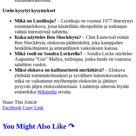
toimintaelokuvissa.
Usein kysytyt kysymykset
Mikä on Luotikuja?
– Luotikuja on vuonna 1977 ilmestynyt
toimintaelokuva, jossa käsitellään rikospoliisin ja todistajan
välistä intensiivistä suhdetta.
Kuka näyttelee Ben Shockleyta?
– Clint Eastwood esittää
Ben Shockleyta, elokuvan päähenkilöä, joka kamppailee
henkilökohtaisten ja ammatillisten vaikeuksien kanssa.
Mikä rooli on Sondra Lockeella?
– Sondra Locke näyttelee
Augustina “Gus” Mallya, todistajaa, jonka henki on vaarassa
salaliiton vuoksi.
Miksi elokuva on kulttuurisesti merkittävä?
– Elokuva
yhdistää toimintakohtaukset ja syvällisen hahmokuvauksen,
mikä on vaikuttanut myöhempiin elokuviin ja jättänyt
pysyvän jäljen elokuvahistoriaan. Lisätietoja aiheesta löydät
esimerkiksi
Wikipedia
sivulta.
Share This Article
Facebook
Copy Link
You Might Also Like ↷