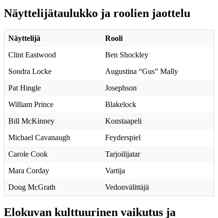
Näyttelijätaulukko ja roolien jaottelu
Näyttelijä
Rooli
Clint Eastwood
Ben Shockley
Sondra Locke
Augustina “Gus” Mally
Pat Hingle
Josephson
William Prince
Blakelock
Bill McKinney
Konstaapeli
Michael Cavanaugh
Feyderspiel
Carole Cook
Tarjoilijatar
Mara Corday
Vartija
Doug McGrath
Vedonvälittäjä
Elokuvan kulttuurinen vaikutus ja