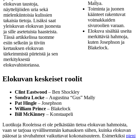
Mallya.
elokuvan taustoja,
Toiminta ja juonen
näyttelijöiden uria sekä
käänteet rakentuvat
mielenkiintoisia kulissien
voimakkaiden
takaisia tietoja. Lisäksi saat
sivuroolien varaan.
yleiskuvan elokuvan juonesta
Elokuva sisältää useita
ja sille asetetuista haasteista.
merkittäviä hahmoja,
Tässä artikkelissa tuomme
kuten Josephson ja
esiin selkeän ja tiiviin
Blakelock.
kertauksen elokuvan
tärkeimmistä piirteistä ja sen
merkityksestä
elokuvahistoriassa.
Elokuvan keskeiset roolit
Clint Eastwood
– Ben Shockley
Sondra Locke
– Augustina “Gus” Mally
Pat Hingle
– Josephson
William Prince
– Blakelock
Bill McKinney
– Konstaapeli
Luotikuja Rooleissa ei ole pelkästään tietoa elokuvan hahmoista,
vaan se tarjoaa syvällisemmän katsauksen siihen, kuinka elokuvan
pääosat ja sivuhahmot vaikuttavat kokonaisuuteen. Esimerkiksi
pieni