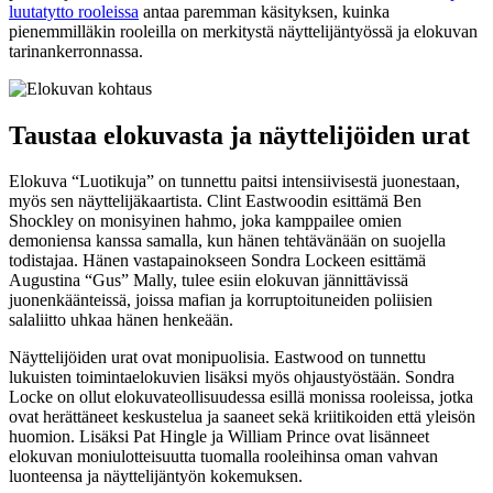
luutatytto rooleissa
antaa paremman käsityksen, kuinka
pienemmilläkin rooleilla on merkitystä näyttelijäntyössä ja elokuvan
tarinankerronnassa.
Taustaa elokuvasta ja näyttelijöiden urat
Elokuva “Luotikuja” on tunnettu paitsi intensiivisestä juonestaan,
myös sen näyttelijäkaartista. Clint Eastwoodin esittämä Ben
Shockley on monisyinen hahmo, joka kamppailee omien
demoniensa kanssa samalla, kun hänen tehtävänään on suojella
todistajaa. Hänen vastapainokseen Sondra Lockeen esittämä
Augustina “Gus” Mally, tulee esiin elokuvan jännittävissä
juonenkäänteissä, joissa mafian ja korruptoituneiden poliisien
salaliitto uhkaa hänen henkeään.
Näyttelijöiden urat ovat monipuolisia. Eastwood on tunnettu
lukuisten toimintaelokuvien lisäksi myös ohjaustyöstään. Sondra
Locke on ollut elokuvateollisuudessa esillä monissa rooleissa, jotka
ovat herättäneet keskustelua ja saaneet sekä kriitikoiden että yleisön
huomion. Lisäksi Pat Hingle ja William Prince ovat lisänneet
elokuvan moniulotteisuutta tuomalla rooleihinsa oman vahvan
luonteensa ja näyttelijäntyön kokemuksen.