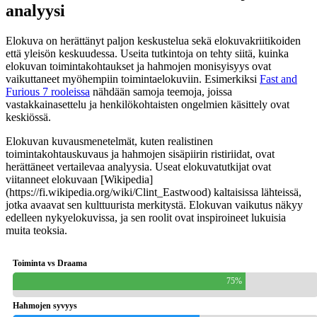
analyysi
Elokuva on herättänyt paljon keskustelua sekä elokuvakriitikoiden
että yleisön keskuudessa. Useita tutkintoja on tehty siitä, kuinka
elokuvan toimintakohtaukset ja hahmojen monisyisyys ovat
vaikuttaneet myöhempiin toimintaelokuviin. Esimerkiksi
Fast and
Furious 7 rooleissa
nähdään samoja teemoja, joissa
vastakkainasettelu ja henkilökohtaisten ongelmien käsittely ovat
keskiössä.
Elokuvan kuvausmenetelmät, kuten realistinen
toimintakohtauskuvaus ja hahmojen sisäpiirin ristiriidat, ovat
herättäneet vertailevaa analyysia. Useat elokuvatutkijat ovat
viitanneet elokuvaan [Wikipedia]
(https://fi.wikipedia.org/wiki/Clint_Eastwood) kaltaisissa lähteissä,
jotka avaavat sen kulttuurista merkitystä. Elokuvan vaikutus näkyy
edelleen nykyelokuvissa, ja sen roolit ovat inspiroineet lukuisia
muita teoksia.
Toiminta vs Draama
75%
Hahmojen syvyys