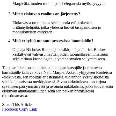
Marpleâia, tuoden rooliin paitsi eleganssia myös syvyyttä.
Miten elokuvan roolitus on järjestetty?
Elokuvassa on mukana sekä nuoria että kokeneita
brittinäyttelijöitä, jotka yhdessä luovat tasapainoisen ja
moniulotteisen esityksen.
Mitä erityistä tuotantoprosessissa huomioitiin?
Ohjaaja Nicholas Renton ja käsikirjoittaja Patrick Barlow
keskittyivät vahvasti näyttelijöiden luonnolliseen ilmaisuun
sekä tarinan kronologian ja yhtenäisyyden säilyttämiseen.
Tämä artikkeli on suunniteltu antamaan katsojille ja elokuvan
harrastajille kattava kuva Neiti Marple: Askel Tyhjyyteen Rooleissa
-elokuvasta, sen roolitusjärjestelmästä, tuotannon yksityiskohdista
sekä kulttuurisesta merkityksestä. Sivun tarkoituksena on tarjota
syvällisempää ymmärrystä ja avoimia näkökulmia, jotka tuovat esiin
elokuvan ainutlaatuisuuden sekä sen paikan brittiläisessä
rikosdraamassa.
Share This Article
Facebook
Copy Link