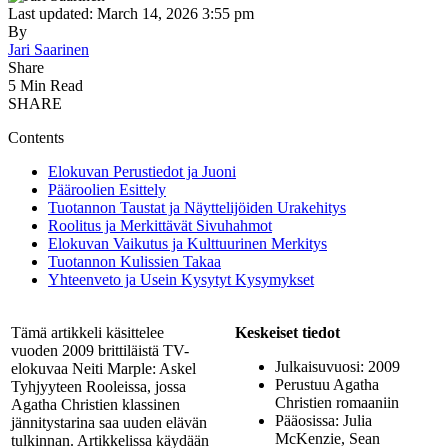
Last updated: March 14, 2026 3:55 pm
By
Jari Saarinen
Share
5 Min Read
SHARE
Contents
Elokuvan Perustiedot ja Juoni
Pääroolien Esittely
Tuotannon Taustat ja Näyttelijöiden Urakehitys
Roolitus ja Merkittävät Sivuhahmot
Elokuvan Vaikutus ja Kulttuurinen Merkitys
Tuotannon Kulissien Takaa
Yhteenveto ja Usein Kysytyt Kysymykset
Tämä artikkeli käsittelee
Keskeiset tiedot
vuoden 2009 brittiläistä TV-
Julkaisuvuosi: 2009
elokuvaa Neiti Marple: Askel
Perustuu Agatha
Tyhjyyteen Rooleissa, jossa
Christien romaaniin
Agatha Christien klassinen
Pääosissa: Julia
jännitystarina saa uuden elävän
McKenzie, Sean
tulkinnan. Artikkelissa käydään