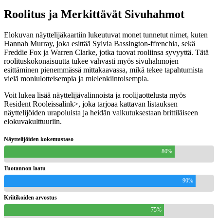
Roolitus ja Merkittävät Sivuhahmot
Elokuvan näyttelijäkaartiin lukeutuvat monet tunnetut nimet, kuten
Hannah Murray, joka esittää Sylvia Bassington-ffrenchia, sekä
Freddie Fox ja Warren Clarke, jotka tuovat rooliinsa syvyyttä. Tätä
roolituskokonaisuutta tukee vahvasti myös sivuhahmojen
esittäminen pienemmässä mittakaavassa, mikä tekee tapahtumista
vielä moniulotteisempia ja mielenkiintoisempia.
Voit lukea lisää näyttelijävalinnoista ja roolijaottelusta myös
Resident Rooleissa
link>, joka tarjoaa kattavan listauksen
näyttelijöiden urapoluista ja heidän vaikutuksestaan brittiläiseen
elokuvakulttuuriin.
Näyttelijöiden kokemustaso
80%
Tuotannon laatu
90%
Kriitikoiden arvostus
75%