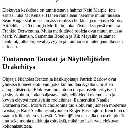
Elokuvan keskiössä on tunnistettava hahmo Neiti Marple, jota
esittää Julia McKenzie. Hänen rinnallaan näemme muun muassa
Sean Biggerstaffin esittämässä roolissa herkkää ja uteliasta Bobby
Attfieldia, sekä Georgia Moffettin, joka näyttää kykynsä roolissa
Frankie Derwentina. Muita merkittäviä rooleja ovat muun muassa
Mark Williamsin, Samantha Bondin ja Rik Mayallin esittämät
henkilöt, jotka tarjoavat syvyyttä ja huumoria muuten jännittävään
tarinaan.
Tuotannon Taustat ja Näyttelijöiden
Urakehitys
Ohjaaja Nicholas Renton ja käsikirjoittaja Patrick Barlow ovat
yhdessä luoneet elokuvan, joka kunnioittaa Agatha Christien
alkuperäisteosta. Elokuvan tuotantoon on panostettu erityisesti
yksityiskohtiin, jotka paljastavat näyttelijöiden kokemuksen ja
kyvyn eläytyä monisyisiin rooleihinsa. Esimerkiksi Natalie
Dormerin rooli Moira Nicholsonina tuo elokuvan juoneen modernia
twistiä, ja Rafe Spallin esiintyminen Roger Bassington-ffrenchinä on
saanut kriitikoiden ylistystä. Näyttelijöiden taustalla on usein pitkät
urat sekä monia palkittuja esityksiä, mikä tuo lisäarvoa elokuvan
kokonaisuuteen.