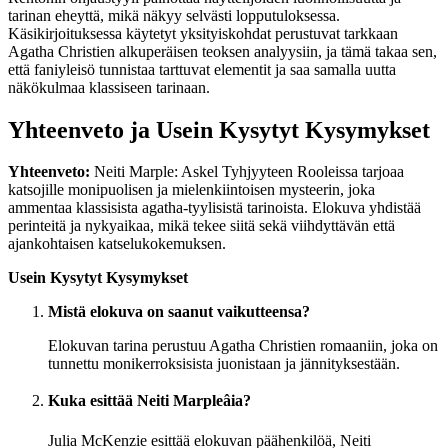
tarinan eheyttä, mikä näkyy selvästi lopputuloksessa.
Käsikirjoituksessa käytetyt yksityiskohdat perustuvat tarkkaan
Agatha Christien alkuperäisen teoksen analyysiin, ja tämä takaa sen,
että faniyleisö tunnistaa tarttuvat elementit ja saa samalla uutta
näkökulmaa klassiseen tarinaan.
Yhteenveto ja Usein Kysytyt Kysymykset
Yhteenveto:
Neiti Marple: Askel Tyhjyyteen Rooleissa tarjoaa
katsojille monipuolisen ja mielenkiintoisen mysteerin, joka
ammentaa klassisista agatha-tyylisistä tarinoista. Elokuva yhdistää
perinteitä ja nykyaikaa, mikä tekee siitä sekä viihdyttävän että
ajankohtaisen katselukokemuksen.
Usein Kysytyt Kysymykset
Mistä elokuva on saanut vaikutteensa?
Elokuvan tarina perustuu Agatha Christien romaaniin, joka on
tunnettu monikerroksisista juonistaan ja jännityksestään.
Kuka esittää Neiti Marpleâia?
Julia McKenzie esittää elokuvan päähenkilöä, Neiti