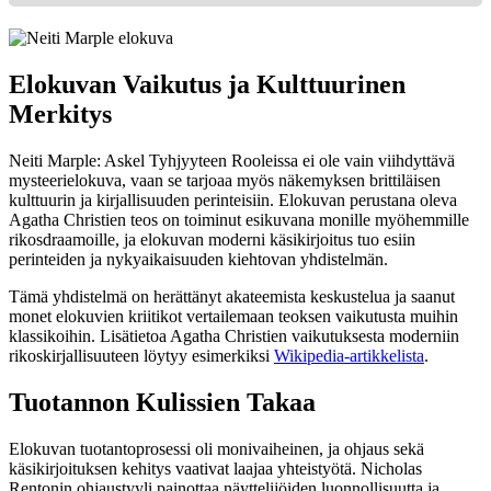
Elokuvan Vaikutus ja Kulttuurinen
Merkitys
Neiti Marple: Askel Tyhjyyteen Rooleissa ei ole vain viihdyttävä
mysteerielokuva, vaan se tarjoaa myös näkemyksen brittiläisen
kulttuurin ja kirjallisuuden perinteisiin. Elokuvan perustana oleva
Agatha Christien teos on toiminut esikuvana monille myöhemmille
rikosdraamoille, ja elokuvan moderni käsikirjoitus tuo esiin
perinteiden ja nykyaikaisuuden kiehtovan yhdistelmän.
Tämä yhdistelmä on herättänyt akateemista keskustelua ja saanut
monet elokuvien kriitikot vertailemaan teoksen vaikutusta muihin
klassikoihin. Lisätietoa Agatha Christien vaikutuksesta moderniin
rikoskirjallisuuteen löytyy esimerkiksi
Wikipedia-artikkelista
.
Tuotannon Kulissien Takaa
Elokuvan tuotantoprosessi oli monivaiheinen, ja ohjaus sekä
käsikirjoituksen kehitys vaativat laajaa yhteistyötä. Nicholas
Rentonin ohjaustyyli painottaa näyttelijöiden luonnollisuutta ja