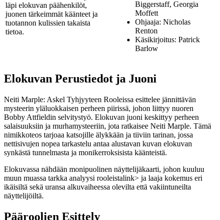
Biggerstaff, Georgia
läpi elokuvan päähenkilöt,
Moffett
juonen tärkeimmät käänteet ja
Ohjaaja: Nicholas
tuotannon kulissien takaista
Renton
tietoa.
Käsikirjoitus: Patrick
Barlow
Elokuvan Perustiedot ja Juoni
Neiti Marple: Askel Tyhjyyteen Rooleissa esittelee jännittävän
mysteerin yläluokkaisen perheen piirissä, johon liittyy nuoren
Bobby Attfieldin selvitystyö. Elokuvan juoni keskittyy perheen
salaisuuksiin ja murhamysteeriin, jota ratkaisee Neiti Marple. Tämä
nimikkoteos tarjoaa katsojille älykkään ja tiiviin tarinan, jossa
nettisivujen nopea tarkastelu antaa alustavan kuvan elokuvan
synkästä tunnelmasta ja monikerroksisista käänteistä.
Elokuvassa nähdään monipuolinen näyttelijäkaarti, johon kuuluu
muun muassa
tarkka analyysi rooleista
link> ja laaja kokemus eri
ikäisiltä sekä uransa alkuvaiheessa olevilta että vakiintuneilta
näyttelijöiltä.
Pääroolien Esittely