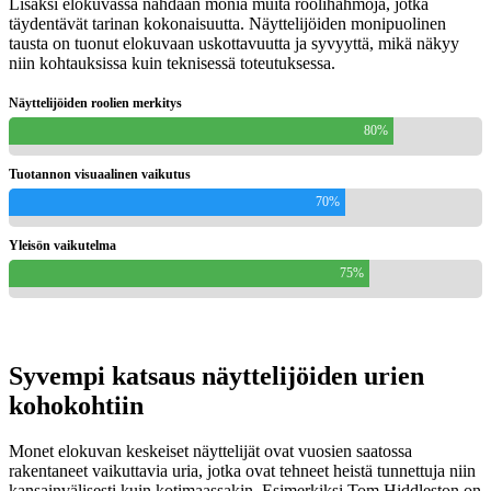
Lisäksi elokuvassa nähdään monia muita roolihahmoja, jotka
täydentävät tarinan kokonaisuutta. Näyttelijöiden monipuolinen
tausta on tuonut elokuvaan uskottavuutta ja syvyyttä, mikä näkyy
niin kohtauksissa kuin teknisessä toteutuksessa.
Näyttelijöiden roolien merkitys
80%
Tuotannon visuaalinen vaikutus
70%
Yleisön vaikutelma
75%
Syvempi katsaus näyttelijöiden urien
kohokohtiin
Monet elokuvan keskeiset näyttelijät ovat vuosien saatossa
rakentaneet vaikuttavia uria, jotka ovat tehneet heistä tunnettuja niin
kansainvälisesti kuin kotimaassakin. Esimerkiksi Tom Hiddleston on