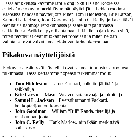
Tässä artikkelissa käymme läpi Kong: Skull Island Rooleissa
esitellään elokuvan merkittävimmät näyttelijät ja heidän roolinsa.
Pääosissa nähdään näyttelijöitä kuten Tom Hiddleston, Brie Larson,
Samuel L. Jackson, John Goodman ja John C. Reilly, jotka esittävät
olennaisia hahmoja retkikunnassa ja saarella tapahtuvassa
seikkailussa. Artikkeli pyrkii antamaan lukijalle laajan kuvan siitä,
miten näyttelijät ovat muokanneet roolejaan ja miten heidän
valintansa ovat vaikuttaneet elokuvan tarinankerrontaan.
Pikakuva näyttelijöistä
Elokuvassa esiintyvät näyttelijät ovat saaneet tunnustusta roolinsa
tulkinnasta. Tässä kertaamme nopeasti tärkeimmät roolit:
Tom Hiddleston
– James Conrad, palkattu jäljittäjä ja
seikkailija
Brie Larson
– Mason Weaver, sotakuvaaja ja toimittaja
Samuel L. Jackson
– Everstiluutnantti Packard,
helikopterijoukon komentaja
John Goodman
– William “Bill” Randa, tieteilijä ja
retkikunnan johtaja
John C. Reilly
– Hank Marlow, niin ikään merkittävä
sotilasarvo