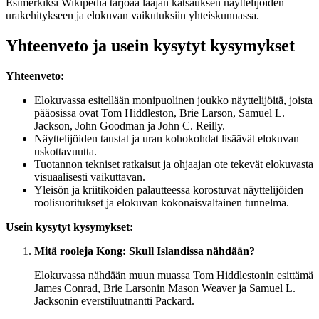
Esimerkiksi Wikipedia tarjoaa laajan katsauksen näyttelijöiden
urakehitykseen ja elokuvan vaikutuksiin yhteiskunnassa.
Yhteenveto ja usein kysytyt kysymykset
Yhteenveto:
Elokuvassa esitellään monipuolinen joukko näyttelijöitä, joista
pääosissa ovat Tom Hiddleston, Brie Larson, Samuel L.
Jackson, John Goodman ja John C. Reilly.
Näyttelijöiden taustat ja uran kohokohdat lisäävät elokuvan
uskottavuutta.
Tuotannon tekniset ratkaisut ja ohjaajan ote tekevät elokuvasta
visuaalisesti vaikuttavan.
Yleisön ja kriitikoiden palautteessa korostuvat näyttelijöiden
roolisuoritukset ja elokuvan kokonaisvaltainen tunnelma.
Usein kysytyt kysymykset:
Mitä rooleja Kong: Skull Islandissa nähdään?
Elokuvassa nähdään muun muassa Tom Hiddlestonin esittämä
James Conrad, Brie Larsonin Mason Weaver ja Samuel L.
Jacksonin everstiluutnantti Packard.