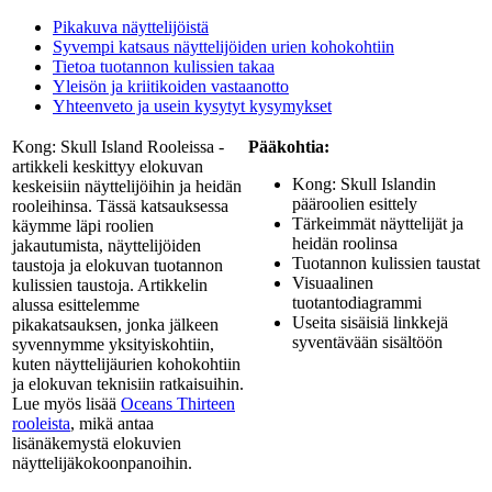
Pikakuva näyttelijöistä
Syvempi katsaus näyttelijöiden urien kohokohtiin
Tietoa tuotannon kulissien takaa
Yleisön ja kriitikoiden vastaanotto
Yhteenveto ja usein kysytyt kysymykset
Kong: Skull Island Rooleissa -
Pääkohtia:
artikkeli keskittyy elokuvan
Kong: Skull Islandin
keskeisiin näyttelijöihin ja heidän
pääroolien esittely
rooleihinsa. Tässä katsauksessa
Tärkeimmät näyttelijät ja
käymme läpi roolien
heidän roolinsa
jakautumista, näyttelijöiden
Tuotannon kulissien taustat
taustoja ja elokuvan tuotannon
Visuaalinen
kulissien taustoja. Artikkelin
tuotantodiagrammi
alussa esittelemme
Useita sisäisiä linkkejä
pikakatsauksen, jonka jälkeen
syventävään sisältöön
syvennymme yksityiskohtiin,
kuten näyttelijäurien kohokohtiin
ja elokuvan teknisiin ratkaisuihin.
Lue myös lisää
Oceans Thirteen
rooleista
, mikä antaa
lisänäkemystä elokuvien
näyttelijäkokoonpanoihin.