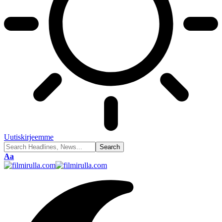
Uutiskirjeemme
Font
Aa
Resizer