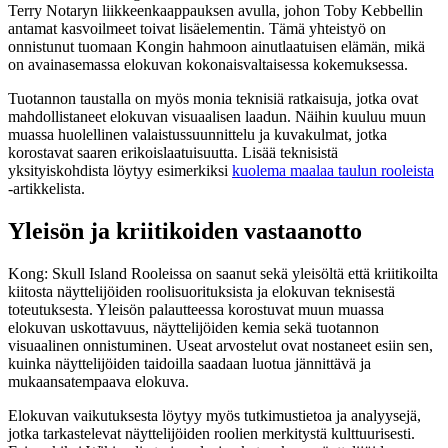
Terry Notaryn liikkeenkaappauksen avulla, johon Toby Kebbellin
antamat kasvoilmeet toivat lisäelementin. Tämä yhteistyö on
onnistunut tuomaan Kongin hahmoon ainutlaatuisen elämän, mikä
on avainasemassa elokuvan kokonaisvaltaisessa kokemuksessa.
Tuotannon taustalla on myös monia teknisiä ratkaisuja, jotka ovat
mahdollistaneet elokuvan visuaalisen laadun. Näihin kuuluu muun
muassa huolellinen valaistussuunnittelu ja kuvakulmat, jotka
korostavat saaren erikoislaatuisuutta. Lisää teknisistä
yksityiskohdista löytyy esimerkiksi
kuolema maalaa taulun rooleista
-artikkelista.
Yleisön ja kriitikoiden vastaanotto
Kong: Skull Island Rooleissa on saanut sekä yleisöltä että kriitikoilta
kiitosta näyttelijöiden roolisuorituksista ja elokuvan teknisestä
toteutuksesta. Yleisön palautteessa korostuvat muun muassa
elokuvan uskottavuus, näyttelijöiden kemia sekä tuotannon
visuaalinen onnistuminen. Useat arvostelut ovat nostaneet esiin sen,
kuinka näyttelijöiden taidoilla saadaan luotua jännittävä ja
mukaansatempaava elokuva.
Elokuvan vaikutuksesta löytyy myös tutkimustietoa ja analyysejä,
jotka tarkastelevat näyttelijöiden roolien merkitystä kulttuurisesti.