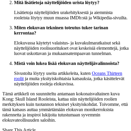
Mitä lisätietoja näyttelijöiden urista löytyy?
Lisätietoja näyttelijöiden urakehityksestä ja aiemmista
rooleista löytyy muun muassa IMDb:stä ja Wikipedia-sivuilta.
Miten elokuvan tekninen toteutus tukee tarinan
kerrontaa?
Elokuvassa käytetyt valaistus- ja kuvakulmaratkaisut sekä
näyttelijöiden roolisuoritukset ovat keskeisiä elementtejä, jotka
luovat uskottavan ja mukaansatempaavan tunnelman.
Mistä voin lukea lisää elokuvan näyttelijävalinnoista?
Sivustolta löytyy useita artikkeleita, kuten
Oceans Thirteen
roolit
ja muita yksityiskohtaisia katsauksia, jotka käsittelevät
näyttelijöiden rooleja elokuvissa.
Tämä artikkeli on suunniteltu antamaan kokonaisvaltainen kuva
Kong: Skull Island Rooleista, kattaa niin näyttelijöiden roolien
merkityksen kuin tuotannon tekniset yksityiskohdat. Toivomme, että
tämä katsaus auttaa ymmärtämään elokuvan monikerroksista
rakennetta ja inspiroi lukijoita tutustumaan syvemmin
elokuvateollisuuden saloihin.
Share This Article