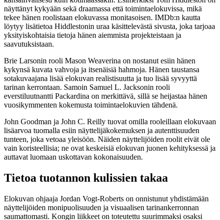
näyttänyt kykyään sekä draamassa että toimintaelokuvissa, mikä
tekee hänen roolistaan elokuvassa monitasoisen. IMDb:n kautta
löytyy lisätietoa Hiddlestonin uraa käsittelevästä sivusta, joka tarjoaa
yksityiskohtaisia tietoja hänen aiemmista projekteistaan ja
saavutuksistaan.
Brie Larsonin rooli Mason Weaverina on nostanut esiin hänen
kykynsä kuvata vahvoja ja itsenäisiä hahmoja. Hänen taustansa
sotakuvaajana lisää elokuvan realistisuutta ja tuo lisää syvyyttä
tarinan kerrontaan. Samoin Samuel L. Jacksonin rooli
everstiluutnantti Packardina on merkittävä, sillä se heijastaa hänen
vuosikymmenten kokemusta toimintaelokuvien tähdenä.
John Goodman ja John C. Reilly tuovat omilla rooleillaan elokuvaan
lisäarvoa tuomalla esiin näyttelijäkokemuksen ja autenttisuuden
tunteen, joka vetoaa yleisöön. Näiden näyttelijöiden roolit eivät ole
vain koristeellisia; ne ovat keskeisiä elokuvan juonen kehityksessä ja
auttavat luomaan uskottavan kokonaisuuden.
Tietoa tuotannon kulissien takaa
Elokuvan ohjaaja Jordan Vogt-Roberts on onnistunut yhdistämään
näyttelijöiden monipuolisuuden ja visuaalisen tarinankerronnan
saumattomasti. Kongin liikkeet on toteutettu suurimmaksi osaksi