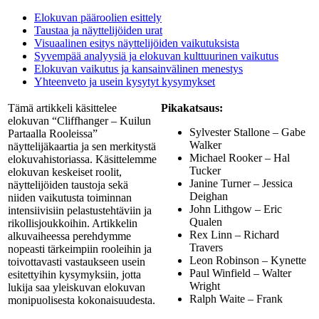
Elokuvan pääroolien esittely
Taustaa ja näyttelijöiden urat
Visuaalinen esitys näyttelijöiden vaikutuksista
Syvempää analyysiä ja elokuvan kulttuurinen vaikutus
Elokuvan vaikutus ja kansainvälinen menestys
Yhteenveto ja usein kysytyt kysymykset
Tämä artikkeli käsittelee
Pikakatsaus:
elokuvan “Cliffhanger – Kuilun
Sylvester Stallone – Gabe
Partaalla Rooleissa”
Walker
näyttelijäkaartia ja sen merkitystä
Michael Rooker – Hal
elokuvahistoriassa. Käsittelemme
Tucker
elokuvan keskeiset roolit,
Janine Turner – Jessica
näyttelijöiden taustoja sekä
Deighan
niiden vaikutusta toiminnan
John Lithgow – Eric
intensiivisiin pelastustehtäviin ja
Qualen
rikollisjoukkoihin. Artikkelin
Rex Linn – Richard
alkuvaiheessa perehdymme
Travers
nopeasti tärkeimpiin rooleihin ja
Leon Robinson – Kynette
toivottavasti vastaukseen usein
Paul Winfield – Walter
esitettyihin kysymyksiin, jotta
Wright
lukija saa yleiskuvan elokuvan
Ralph Waite – Frank
monipuolisesta kokonaisuudesta.