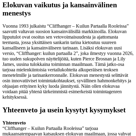
Elokuvan vaikutus ja kansainvälinen
menestys
Vuonna 1993 julkaistu “Cliffhanger – Kuilun Partaalla Rooleissa”
saavutti valtavan suosion kansainvälisillä markkinoilla. Elokuvan
lipputulot ovat osoitus sen vetovoimaisuudesta ja ajattomasta
teemasta, jossa yksittäisen sankarin tarina kietoutuu suureen
kansalliseen ja kansainväliseen tarinaan. Lisäksi elokuvan uusi
versio, “Cliffhanger: kuilun partaalla 2”, joka ilmestyy vuonna 2026,
tuo uuden sukupolven näyttelijöitä, kuten Pierce Brosnan ja Lily
James, uusina tulokkaina toiminnan maailmaan. Tämä jatko-osa
tarjoaa mielenkiintoisia vertailukohteita alkuperäisen teoksen
menetelmille ja tarinankerronnalle. Elokuvan menestystä selittävät
osin innovatiiviset toimintakohtaukset, syvällinen hahmonkehitys ja
ohjaajan erityinen kyky luoda jännitystä. Näin ollen elokuvaa
voidaan pitää yhtenä tärkeimmistä esimerkeistä toimintagenren
kehityksessä.
Yhteenveto ja usein kysytyt kysymykset
Yhteenveto
“Cliffhanger – Kuilun Partaalla Rooleissa” tarjoaa
mukaansatempaavan katsauksen elokuvan maailmaan, jossa vahvat