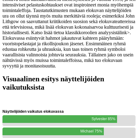
intensiiviset pelastuskohtaukset ovat inspiroineet monia myöhempiä
toimintaleffoja. Taustatutkimusten mukaan elokuvan näyttelijöiden
ura on ollut täynnä myös muita merkittäviä rooleja; esimerkiksi John
Lithgow on saavuttanut kriitikoiden suosion sekä elokuvateattereissa
että televisiossa, mikä lisää elokuvan kokonaisarvoa kulttuurisesti ja
historiallisesti. Katso lisää tietoa
klassikkoroolien analyysistä
link>.
Elokuvassa esiintyvät hahmot jakautuvat kahteen pääryhmään:
vuoristopelastajat ja rikollisjoukon jäsenet. Ensimmäinen ryhmä
edustaa rohkeutta ja uhrauksia, kun taas toinen ryhmä symboloi
vaarallisista valinnoista johtuvia seurauksia. Tällainen jako on usein
nähtävissä myös muissa toimintaleffoissa, mikä tuo elokuvaan
syvyyttä ja monitasoisuutta.
Visuaalinen esitys näyttelijöiden
vaikutuksista
Näyttelijöiden vaikutus elokuvassa
Sylvester 85%
Michael 75%