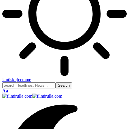
Uutiskirjeemme
Font
Aa
Resizer