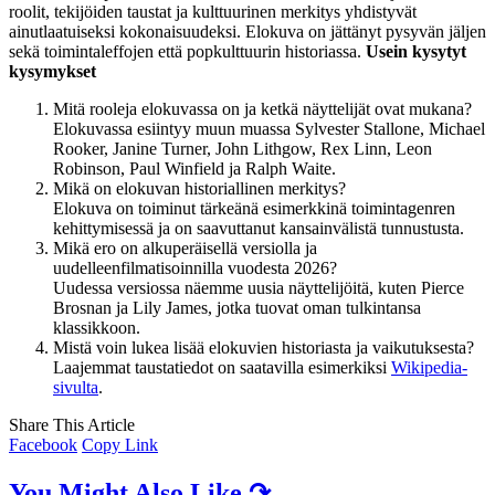
roolit, tekijöiden taustat ja kulttuurinen merkitys yhdistyvät
ainutlaatuiseksi kokonaisuudeksi. Elokuva on jättänyt pysyvän jäljen
sekä toimintaleffojen että popkulttuurin historiassa.
Usein kysytyt
kysymykset
Mitä rooleja elokuvassa on ja ketkä näyttelijät ovat mukana?
Elokuvassa esiintyy muun muassa Sylvester Stallone, Michael
Rooker, Janine Turner, John Lithgow, Rex Linn, Leon
Robinson, Paul Winfield ja Ralph Waite.
Mikä on elokuvan historiallinen merkitys?
Elokuva on toiminut tärkeänä esimerkkinä toimintagenren
kehittymisessä ja on saavuttanut kansainvälistä tunnustusta.
Mikä ero on alkuperäisellä versiolla ja
uudelleenfilmatisoinnilla vuodesta 2026?
Uudessa versiossa näemme uusia näyttelijöitä, kuten Pierce
Brosnan ja Lily James, jotka tuovat oman tulkintansa
klassikkoon.
Mistä voin lukea lisää elokuvien historiasta ja vaikutuksesta?
Laajemmat taustatiedot on saatavilla esimerkiksi
Wikipedia-
sivulta
.
Share This Article
Facebook
Copy Link
You Might Also Like ↷