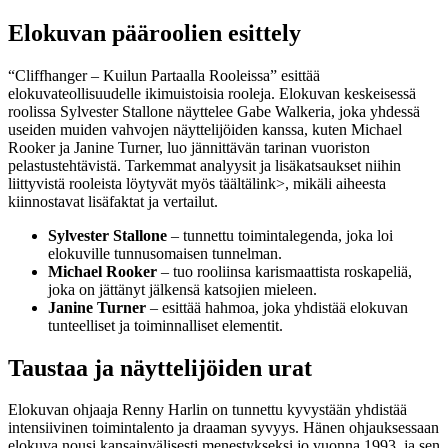
Elokuvan pääroolien esittely
“Cliffhanger – Kuilun Partaalla Rooleissa” esittää
elokuvateollisuudelle ikimuistoisia rooleja. Elokuvan keskeisessä
roolissa Sylvester Stallone näyttelee Gabe Walkeria, joka yhdessä
useiden muiden vahvojen näyttelijöiden kanssa, kuten Michael
Rooker ja Janine Turner, luo jännittävän tarinan vuoriston
pelastustehtävistä. Tarkemmat analyysit ja lisäkatsaukset niihin
liittyvistä rooleista löytyvät myös
täältä
link>, mikäli aiheesta
kiinnostavat lisäfaktat ja vertailut.
Sylvester Stallone
– tunnettu toimintalegenda, joka loi
elokuville tunnusomaisen tunnelman.
Michael Rooker
– tuo rooliinsa karismaattista roskapeliä,
joka on jättänyt jälkensä katsojien mieleen.
Janine Turner
– esittää hahmoa, joka yhdistää elokuvan
tunteelliset ja toiminnalliset elementit.
Taustaa ja näyttelijöiden urat
Elokuvan ohjaaja Renny Harlin on tunnettu kyvystään yhdistää
intensiivinen toimintalento ja draaman syvyys. Hänen ohjauksessaan
elokuva nousi kansainvälisesti menestykseksi jo vuonna 1993, ja sen