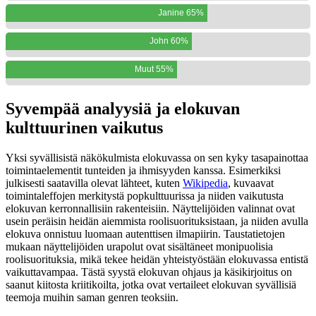
Janine 65%
John 60%
Muut 55%
Syvempää analyysiä ja elokuvan
kulttuurinen vaikutus
Yksi syvällisistä näkökulmista elokuvassa on sen kyky tasapainottaa
toimintaelementit tunteiden ja ihmisyyden kanssa. Esimerkiksi
julkisesti saatavilla olevat lähteet, kuten
Wikipedia
, kuvaavat
toimintaleffojen merkitystä popkulttuurissa ja niiden vaikutusta
elokuvan kerronnallisiin rakenteisiin. Näyttelijöiden valinnat ovat
usein peräisin heidän aiemmista roolisuorituksistaan, ja niiden avulla
elokuva onnistuu luomaan autenttisen ilmapiirin. Taustatietojen
mukaan näyttelijöiden urapolut ovat sisältäneet monipuolisia
roolisuorituksia, mikä tekee heidän yhteistyöstään elokuvassa entistä
vaikuttavampaa. Tästä syystä elokuvan ohjaus ja käsikirjoitus on
saanut kiitosta kriitikoilta, jotka ovat vertaileet elokuvan syvällisiä
teemoja muihin saman genren teoksiin.