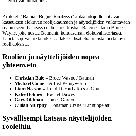
ja elokuvan tuotannosta.
Artikkeli “Batman Begins Rooleissa” antaa lukijoille kattavan
katsauksen elokuvan roolijakaumaan ja näyttelijöiden vaikuttavaan
osaamiseen. Pääosissa nähdään Christian Balen esittämä Bruce
Wayne, joka nostaa Batmanin kulttiaseman elokuvahistoriassa.
Lähetä sujuva
linkki
link> saadaksesi lisätietoa muista merkittävistä
roolijaoksista.
Roolien ja näyttelijöiden nopea
yhteenveto
Christian Bale
– Bruce Wayne / Batman
Michael Caine
– Alfred Pennyworth
Liam Neeson
– Henri Ducard / Ra’s al Ghul
Katie Holmes
– Rachel Dawes
Gary Oldman
– James Gordon
Cillian Murphy
– Jonathan Crane / Linnunpelätti
Syvällisempi katsaus näyttelijöiden
rooleihin