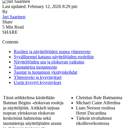
Last updated: February 12, 2026 8:29 pm
By
Jari Saarinen
Share
5 Min Read
SHARE
Contents
Roolien ja näyttelijöiden nopea yhteenveto
Syvällisempi katsaus näyttelijöiden rooleihin
Näyttelijöiden ura ja elokuvan vaikutus
Taustatietoa tuotannosta
Taustat ja tuotannon yksityiskohdat
Yhteenveto ja kysymykset
Usein kysytyt kysymykset
Tässä artikkelissa käsitellään
Christian Bale Batmanina
Batman Begins -elokuvan rooleja
Michael Caine Alfredina
ja näyttelijöitä. Artikkeli tarjoaa
Liam Neeson roolissa
nopean yleiskuvan elokuvan
Henri Ducardina
keskeisistä hahmoista sekä
Tärkeät sivuhahmot
taustatietoja näyttelijöiden urasta
rikollisverkostossa