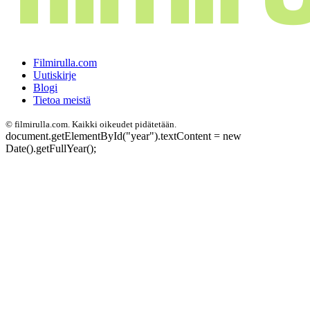
Filmirulla.com
Uutiskirje
Blogi
Tietoa meistä
©
filmirulla.com. Kaikki oikeudet pidätetään.
document.getElementById("year").textContent = new
Date().getFullYear();