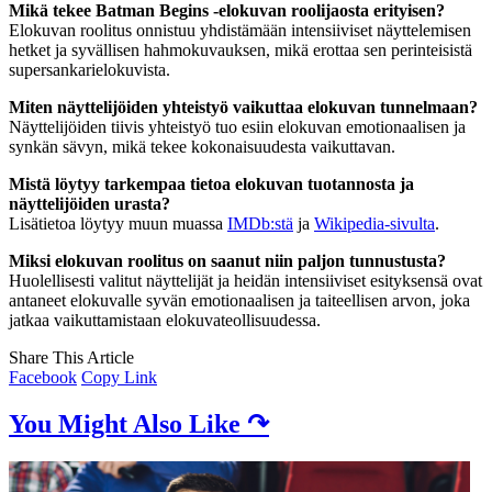
Mikä tekee Batman Begins -elokuvan roolijaosta erityisen?
Elokuvan roolitus onnistuu yhdistämään intensiiviset näyttelemisen
hetket ja syvällisen hahmokuvauksen, mikä erottaa sen perinteisistä
supersankarielokuvista.
Miten näyttelijöiden yhteistyö vaikuttaa elokuvan tunnelmaan?
Näyttelijöiden tiivis yhteistyö tuo esiin elokuvan emotionaalisen ja
synkän sävyn, mikä tekee kokonaisuudesta vaikuttavan.
Mistä löytyy tarkempaa tietoa elokuvan tuotannosta ja
näyttelijöiden urasta?
Lisätietoa löytyy muun muassa
IMDb:stä
ja
Wikipedia-sivulta
.
Miksi elokuvan roolitus on saanut niin paljon tunnustusta?
Huolellisesti valitut näyttelijät ja heidän intensiiviset esityksensä ovat
antaneet elokuvalle syvän emotionaalisen ja taiteellisen arvon, joka
jatkaa vaikuttamistaan elokuvateollisuudessa.
Share This Article
Facebook
Copy Link
You Might Also Like ↷