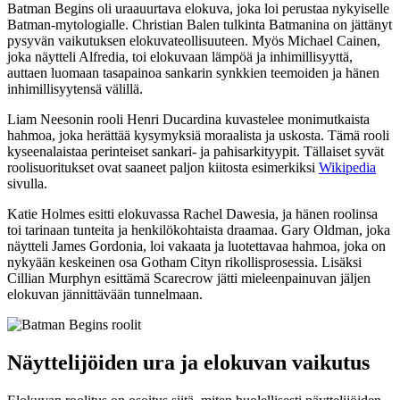
Batman Begins oli uraauurtava elokuva, joka loi perustaa nykyiselle
Batman-mytologialle. Christian Balen tulkinta Batmanina on jättänyt
pysyvän vaikutuksen elokuvateollisuuteen. Myös Michael Cainen,
joka näytteli Alfredia, toi elokuvaan lämpöä ja inhimillisyyttä,
auttaen luomaan tasapainoa sankarin synkkien teemoiden ja hänen
inhimillisyytensä välillä.
Liam Neesonin rooli Henri Ducardina kuvastelee monimutkaista
hahmoa, joka herättää kysymyksiä moraalista ja uskosta. Tämä rooli
kyseenalaistaa perinteiset sankari- ja pahisarkityypit. Tällaiset syvät
roolisuoritukset ovat saaneet paljon kiitosta esimerkiksi
Wikipedia
sivulla.
Katie Holmes esitti elokuvassa Rachel Dawesia, ja hänen roolinsa
toi tarinaan tunteita ja henkilökohtaista draamaa. Gary Oldman, joka
näytteli James Gordonia, loi vakaata ja luotettavaa hahmoa, joka on
nykyään keskeinen osa Gotham Cityn rikollisprosessia. Lisäksi
Cillian Murphyn esittämä Scarecrow jätti mieleenpainuvan jäljen
elokuvan jännittävään tunnelmaan.
Näyttelijöiden ura ja elokuvan vaikutus