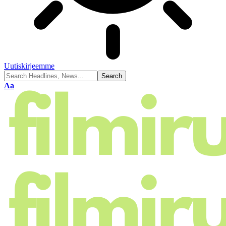
Uutiskirjeemme
Font
Aa
Resizer