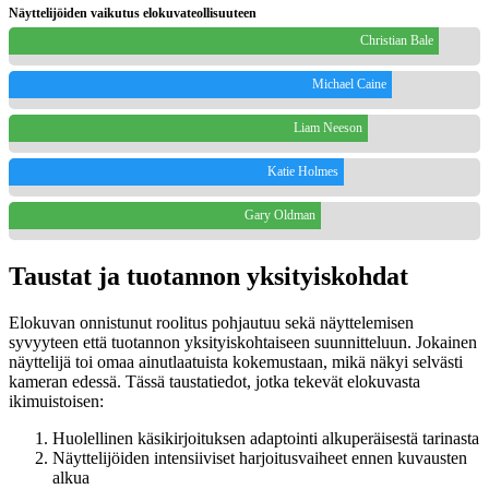
Näyttelijöiden vaikutus elokuvateollisuuteen
Christian Bale
Michael Caine
Liam Neeson
Katie Holmes
Gary Oldman
Taustat ja tuotannon yksityiskohdat
Elokuvan onnistunut roolitus pohjautuu sekä näyttelemisen
syvyyteen että tuotannon yksityiskohtaiseen suunnitteluun. Jokainen
näyttelijä toi omaa ainutlaatuista kokemustaan, mikä näkyi selvästi
kameran edessä. Tässä taustatiedot, jotka tekevät elokuvasta
ikimuistoisen:
Huolellinen käsikirjoituksen adaptointi alkuperäisestä tarinasta
Näyttelijöiden intensiiviset harjoitusvaiheet ennen kuvausten
alkua