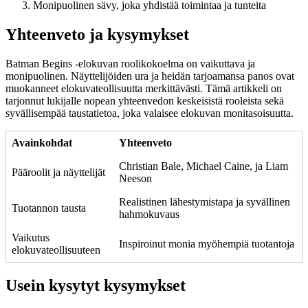
Monipuolinen sävy, joka yhdistää toimintaa ja tunteita
Yhteenveto ja kysymykset
Batman Begins -elokuvan roolikokoelma on vaikuttava ja
monipuolinen. Näyttelijöiden ura ja heidän tarjoamansa panos ovat
muokanneet elokuvateollisuutta merkittävästi. Tämä artikkeli on
tarjonnut lukijalle nopean yhteenvedon keskeisistä rooleista sekä
syvällisempää taustatietoa, joka valaisee elokuvan monitasoisuutta.
Avainkohdat
Yhteenveto
Christian Bale, Michael Caine, ja Liam
Pääroolit ja näyttelijät
Neeson
Realistinen lähestymistapa ja syvällinen
Tuotannon tausta
hahmokuvaus
Vaikutus
Inspiroinut monia myöhempiä tuotantoja
elokuvateollisuuteen
Usein kysytyt kysymykset