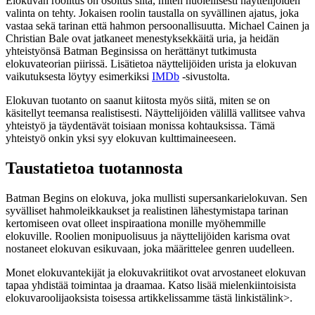
Elokuvan roolitus on osoitus siitä, miten huolellisesti näyttelijöiden
valinta on tehty. Jokaisen roolin taustalla on syvällinen ajatus, joka
vastaa sekä tarinan että hahmon persoonallisuutta. Michael Cainen ja
Christian Bale ovat jatkaneet menestyksekkäitä uria, ja heidän
yhteistyönsä Batman Beginsissa on herättänyt tutkimusta
elokuvateorian piirissä. Lisätietoa näyttelijöiden urista ja elokuvan
vaikutuksesta löytyy esimerkiksi
IMDb
-sivustolta.
Elokuvan tuotanto on saanut kiitosta myös siitä, miten se on
käsitellyt teemansa realistisesti. Näyttelijöiden välillä vallitsee vahva
yhteistyö ja täydentävät toisiaan monissa kohtauksissa. Tämä
yhteistyö onkin yksi syy elokuvan kulttimaineeseen.
Taustatietoa tuotannosta
Batman Begins on elokuva, joka mullisti supersankarielokuvan. Sen
syvälliset hahmoleikkaukset ja realistinen lähestymistapa tarinan
kertomiseen ovat olleet inspiraationa monille myöhemmille
elokuville. Roolien monipuolisuus ja näyttelijöiden karisma ovat
nostaneet elokuvan esikuvaan, joka määrittelee genren uudelleen.
Monet elokuvantekijät ja elokuvakriitikot ovat arvostaneet elokuvan
tapaa yhdistää toimintaa ja draamaa. Katso lisää mielenkiintoisista
elokuvaroolijaoksista toisessa artikkelissamme
tästä linkistä
link>.