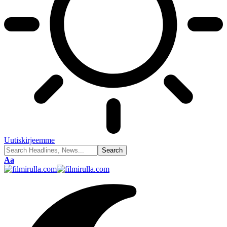
Uutiskirjeemme
Font
Aa
Resizer