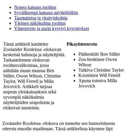
Nopea katsaus roolitus
Syvällisempi katsaus näyttelijöihin
Taustatietoa ja yksityiskohtia
Yleinen näkökulma roolitus
Yhteenveto ja usein kysytyt kysymykset
Tämä artikkeli käsittelee
Pikayhteenveto
Zoolander Rooleissa -elokuvan
Päähenkilö Ben Stiller
keskeisiä hahmoja ja näyttelijöitä.
Zen-henkinen Owen
Tarkastelemme elokuvan
Wilson
roolitusvalikoimaa, jossa
Tutkiva Christine Taylor
nähdään muun muassa Ben
Koominen Will Ferrell
Stiller, Owen Wilson, Christine
Apuna toimiva Milla
Taylor, Will Ferrell ja Milla
Jovovich
Jovovich. Artikkeli tarjoaa
nopean yleiskatsauksen sekä
syvempiä näkökulmia
näyttelijöiden urapoluista ja
elokuvan taustoista.
Zoolander Rooleissa -elokuva on tunnettu sen humoristisesta
otteesta muodin maailmaan. Tässä artikkelissa käymme läpi