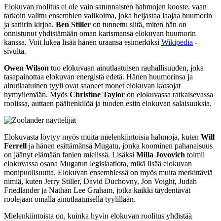
Elokuvan roolitus ei ole vain satunnaisten hahmojen kooste, vaan
tarkoin valittu ensemblen valikoima, joka heijastaa laajaa huumorin
ja satiirin kirjoa.
Ben Stiller
on tunnettu siitä, miten hän on
onnistunut yhdistämään oman karismansa elokuvan huumorin
kanssa. Voit lukea lisää hänen uraansa esimerkiksi
Wikipedia
-
sivulta.
Owen Wilson
tuo elokuvaan ainutlaatuisen rauhallisuuden, joka
tasapainottaa elokuvan energistä edetä. Hänen huumorinsa ja
ainutlaatuinen tyyli ovat saaneet monet elokuvan katsojat
hymyilemään. Myös
Christine Taylor
on elokuvassa ratkaisevassa
roolissa, auttaen päähenkilöä ja tuoden esiin elokuvan salaisuuksia.
Elokuvasta löytyy myös muita mielenkiintoisia hahmoja, kuten
Will
Ferrell
ja hänen esittämänsä Mugatu, jonka koominen pahanaisuus
on jäänyt elämään fanien mielissä. Lisäksi
Milla Jovovich
toimii
elokuvassa osana Mugatun legislaatiota, mikä lisää elokuvan
monipuolisuutta. Elokuvan ensemblessä on myös muita merkittäviä
nimiä, kuten Jerry Stiller, David Duchovny, Jon Voight, Judah
Friedlander ja Nathan Lee Graham, jotka kaikki täydentävät
roolejaan omalla ainutlaatuisella tyylillään.
Mielenkiintoista on, kuinka hyvin elokuvan roolitus yhdistää