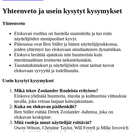
Yhteenveto ja usein kysytyt kysymykset
Yhteenveto
Elokuvan roolitus on huolella suunniteltu ja tuo esiin
näyttelijöiden monipuoliset kyvyt.
Pääosassa ovat Ben Stiller ja hänen näyttelijäjoukkonsa,
joiden yhteistyö luo elokuvaan ainutlaatuisen dynamiikan.
Elokuva herättää ajatuksia niin huumorista kuin
muotimaailman ironisesta tarkastelustakin.
Taustatutkimukset ja näyttelijöiden omat tarinat tuovat
elokuvaan syvyyttä ja todellisuutta.
Usein kysytyt kysymykset
Mikä tekee Zoolander Rooleista erityisen?
Elokuva yhdistää huumoria, muotia ja kulttuurisia viittauksia
tavalla, joka vetoaa laajaan katsojakuntaan.
Kuka on elokuvan päähenkilö?
Ben Stiller esittää Derek Zoolander -hahmoa, joka on
elokuvan keskipiste.
Mitä rooleja muut näyttelijät esittävät?
Owen Wilson, Christine Taylor, Will Ferrell ja Milla Jovovich