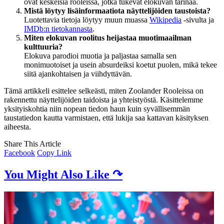
ovat keskeisiä rooleissa, jotka tukevat elokuvan tarinaa.
Mistä löytyy lisäinformaatiota näyttelijöiden taustoista?
Luotettavia tietoja löytyy muun muassa
Wikipedia
-sivulta ja
IMDb:n tietokannasta
.
Miten elokuvan roolitus heijastaa muotimaailman
kulttuuria?
Elokuva parodioi muotia ja paljastaa samalla sen
monimuotoiset ja usein absurdeiksi koetut puolen, mikä tekee
siitä ajankohtaisen ja viihdyttävän.
Tämä artikkeli esittelee selkeästi, miten Zoolander Rooleissa on
rakennettu näyttelijöiden taidoista ja yhteistyöstä. Käsittelemme
yksityiskohtia niin nopean tiedon haun kuin syvällisemmän
taustatiedon kautta varmistaen, että lukija saa kattavan käsityksen
aiheesta.
Share This Article
Facebook
Copy Link
You Might Also Like ↷