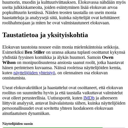
huumorin, muodin ja kulttuuriviittauksen. Elokuvassa nähdään myös
useita julkkiskameoita, joiden esiintyminen lisää elokuvan arvoa
popkulttuurin kentässä. Näiden teosten taustalla on usein monia
haastatteluja ja analyysejä siitä, kuinka näyttelijät ovat kehittäneet
roolihahmojaan ja miten he ovat valmistautuneet elokuvaan.
Taustatietoa ja yksityiskohtia
Elokuvan taustoista nousee esiin monia mielenkiintoisia seikkoja.
Esimerkiksi
Ben Stiller
on uransa aikana tuplasti osoittanut kykynsä
yhdistää fyysinen komiikka ja älykäs huumori. Samoin
Owen
Wilson
on monipuolisuutensa ansiosta saanut roolit, jotka haastavat
hänen perinteisen kuvaansa. Näissä rooleissa näyttelijöiden kemia,
kuten
näyttelijöiden yhteistyö
, on olennainen osa elokuvan
onnistumista.
Useat elokuvakriitikot ja haastattelut ovat osoittaneet, että elokuvan
roolitus on suunniteltu hyvin ja että taustalla vaikuttavat valmistelut
ovat olleet perusteellisia. Uutisraportit, kuten
IMDb
ja aiheeseen
liittyvät analyysit, antavat lisävalaistusta siihen, kuinka näyttelijöiden
persoonallisuudet ovat sovitettu yhteen luodakseen elokuvaan
ainutlaatuisen dynamiikan.
Näyttelijöiden suosio