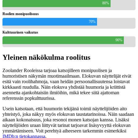
80%
Roolien monipuolisuus
70%
Kulttuurinen vaikutus
90%
Yleinen näkökulma roolitus
Zoolander Rooleissa tarjoaa katsojilleen monipuolisen ja
humoristisen näkymän muotimaailmaan. Elokuvan näyttelijät eivät
esitä vain roolihahmoja, vaan heidän persoonallisuutensa loistavat
kirkkaasti ruudulla. Näin elokuva yhdistää huumoria ja kriittistä
asennetta ajankohtaisiin ilmiöihin, mikä tekee siitä ajattoman
referenssin popkulttuurissa.
Usein katsotaan, että huumorin tekijänä toimii näyttelijöiden aito
yhteistyö, joka näkyy myös elokuvan taustatarinoissa. Näin saadaan
aikaan kokonaisuus, joka resonoi monen katsojan kanssa. Lisäksi
näyttelijöiden uraan liittyvät tarinat tarjoavat lisäsyvyyttä elokuvan
ymmärtämiseen. Voit perehtyä aiheeseen tarkemmin esimerkiksi
IMDb:n tietokannassa
.