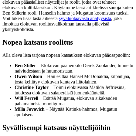
elokuvan pääasialliset näyttelijät ja roolit, jotka ovat tehneet
elokuvasta kulttiklassikon. Käytämme tässä artikkelissa sanoja kuten
Ben Stillerin rooli, Hanselin hahmo ja Mugatun koomisuus tueksi.
Voit lukea lisää tästä aiheesta
syväluotaavasta analyysista
, joka
ilmoittaa elokuvan roolitusvalikoiman taustalla piilevistä
yksityiskohdista.
Nopea katsaus roolitus
Alla oleva lista tarjoaa nopean katsauksen elokuvan pääosapuoliin:
Ben Stiller
– Elokuvan päähenkilö Derek Zoolander, tunnettu
naiviudestaan ja huumoristaan.
Owen Wilson
– Hän esittää Hansel McDonaldia, kilpailijaa,
josta kehittyy elokuvan kantava liittolainen.
Christine Taylor
– Toimii elokuvassa Matilda Jeffriesina,
tutkiessa elokuvan salaperäisiä juonenkäänteitä.
Will Ferrell
– Esittää Mugatua, elokuvan aikakauden
pahamaineista muotigurua.
Milla Jovovich
– Näyttää Katinka-hahmoa, Mugatun
apulaisena.
Syvällisempi katsaus näyttelijöihin