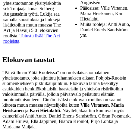
Augustsén
yhteistuotannon yksityiskohtia
Pääosissa: Ville Virtanen,
sekä ohjaaja Jonas Selberg
Maria Heiskanen, Kari
Augustsénin työtä. Lukija saa
Hietalahti
samalla suosituksia ja linkkejä
Muita rooleja: Antti Autio,
lisätietoihin muun muassa The
Daniel Eneris Sandström
Act ja Havaiji 5.0 -elokuvien
ym.
roolista.
Tutustu lisää The Act
rooleista
.
Elokuvan taustat
“Päivä Ilman Yötä Rooleissa” on ruotsalais-suomalainen
yhteistuotanto, joka sijoittuu juhannuksen aikaan Pohjois-Ruotsin
suomenkieliseen pikkukaupunkiin. Elokuvan tarina keskittyy
asukkaiden henkilökohtaisiin haasteisiin ja yhteisön ristiriitoihin
valoisimmalla päivällä, jolloin päivänvalo peilautuu elämän
monimutkaisuuteen. Tämän lisäksi elokuvan roolitus on saanut
kiitosta muun muassa näyttelijöiltä kuten
Ville Virtanen
,
Maria
Heiskanen
ja
Kari Hietalahti
. Näyttelijäkaartiin kuuluvat myös
esimerkiksi Antti Autio, Daniel Eneris Sandström, Göran Forsmark,
Adam Huuva, Ella Jäppinen, Bianca Kronlöf, Pirjo Lonka ja
Marjaana Maijala.