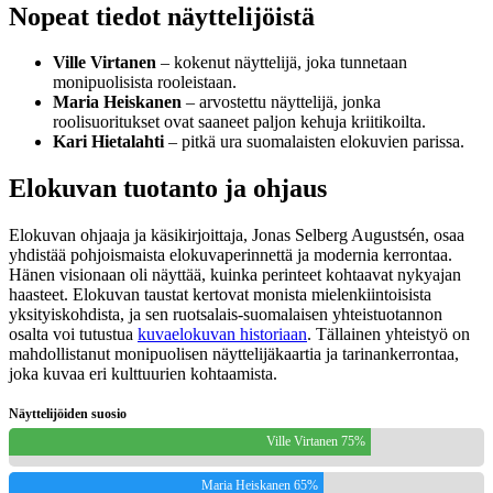
Nopeat tiedot näyttelijöistä
Ville Virtanen
– kokenut näyttelijä, joka tunnetaan
monipuolisista rooleistaan.
Maria Heiskanen
– arvostettu näyttelijä, jonka
roolisuoritukset ovat saaneet paljon kehuja kriitikoilta.
Kari Hietalahti
– pitkä ura suomalaisten elokuvien parissa.
Elokuvan tuotanto ja ohjaus
Elokuvan ohjaaja ja käsikirjoittaja, Jonas Selberg Augustsén, osaa
yhdistää pohjoismaista elokuvaperinnettä ja modernia kerrontaa.
Hänen visionaan oli näyttää, kuinka perinteet kohtaavat nykyajan
haasteet. Elokuvan taustat kertovat monista mielenkiintoisista
yksityiskohdista, ja sen ruotsalais-suomalaisen yhteistuotannon
osalta voi tutustua
kuvaelokuvan historiaan
. Tällainen yhteistyö on
mahdollistanut monipuolisen näyttelijäkaartia ja tarinankerrontaa,
joka kuvaa eri kulttuurien kohtaamista.
Näyttelijöiden suosio
Ville Virtanen 75%
Maria Heiskanen 65%