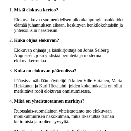
Mistä elokuva kertoo?
Elokuva kuvaa suomenkielisen pikkukaupungin asukkaiden
elämää juhannuksen aikaan, keskittyen henkilökohtaisiin ja
yhteisöllisiin haasteisiin.
Kuka ohjaa elokuvan?
Elokuvan ohjaaja ja käsikirjoittaja on Jonas Selberg
Augustsén, joka yhdistää perinteitä ja modernia
elokuvakerrontaa.
Kuka on elokuvan pääroolissa?
Pääosissa nähdään näyttelijöitä kuten Ville Virtanen, Maria
Heiskanen ja Kari Hietalahti, joiden kokemuksella on ollut
merkittävä rooli elokuvan onnistumisessa.
Mikä on yhteistuotannon merkitys?
Ruotsalais-suomalainen yhteistuotanto tuo elokuvaan
monikulttuurisen näkökulman, mikä rikastuttaa tarinan
kertomista ja roolien syvyyttä.