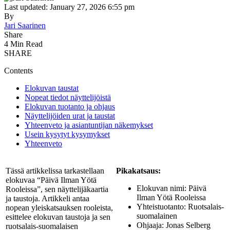
Last updated: January 27, 2026 6:55 pm
By
Jari Saarinen
Share
4 Min Read
SHARE
Contents
Elokuvan taustat
Nopeat tiedot näyttelijöistä
Elokuvan tuotanto ja ohjaus
Näyttelijöiden urat ja taustat
Yhteenveto ja asiantuntijan näkemykset
Usein kysytyt kysymykset
Yhteenveto
Tässä artikkelissa tarkastellaan
Pikakatsaus:
elokuvaa “Päivä Ilman Yötä
Elokuvan nimi: Päivä
Rooleissa”, sen näyttelijäkaartia
Ilman Yötä Rooleissa
ja taustoja. Artikkeli antaa
Yhteistuotanto: Ruotsalais-
nopean yleiskatsauksen rooleista,
suomalainen
esittelee elokuvan taustoja ja sen
Ohjaaja: Jonas Selberg
ruotsalais-suomalaisen