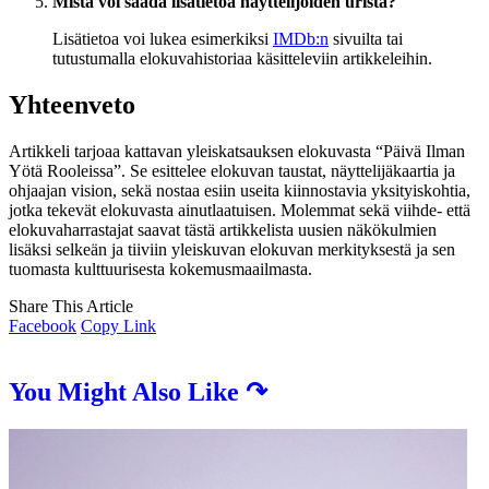
Mistä voi saada lisätietoa näyttelijöiden urista?
Lisätietoa voi lukea esimerkiksi
IMDb:n
sivuilta tai
tutustumalla elokuvahistoriaa käsitteleviin artikkeleihin.
Yhteenveto
Artikkeli tarjoaa kattavan yleiskatsauksen elokuvasta “Päivä Ilman
Yötä Rooleissa”. Se esittelee elokuvan taustat, näyttelijäkaartia ja
ohjaajan vision, sekä nostaa esiin useita kiinnostavia yksityiskohtia,
jotka tekevät elokuvasta ainutlaatuisen. Molemmat sekä viihde- että
elokuvaharrastajat saavat tästä artikkelista uusien näkökulmien
lisäksi selkeän ja tiiviin yleiskuvan elokuvan merkityksestä ja sen
tuomasta kulttuurisesta kokemusmaailmasta.
Share This Article
Facebook
Copy Link
You Might Also Like ↷