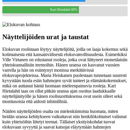
Kari Hietalahti 60%
Näyttelijöiden urat ja taustat
Elokuvan roolistaan löytyy näyttelijöitä, joilla on laaja kokemus sekä
kotimaisesta että kansainvälisestä elokuvateollisuudesta. Esimerkiksi
Ville Virtanen on edustanut rooleja, jotka ovat liittyneet monenlaisiin
yhteiskunnallisiin teemoihin. Hänen uransa on kasvanut vuosien
varrella ja hän on esiintynyt monissa merkittävissä
elokuvaprojekteissa. Maria Heiskanen puolestaan tunnetaan suuresti
kyvystään tuoda esiin hahmojen syvät tunteet ja elämänkokemukset,
mikä on auttanut häntä luomaan mieleenpainuvia rooleja. Kari
Hietalahti taas on ollut pitkän uransa ajan osoitus laadukkaalle
näyttelijäntyölle ja hänen roolisuorituksensa ovat usein olleet sekä
monitasoisia että aidosti inhimillisiä.
Näiden näyttelijöiden osalta on mielenkiintoista huomata, miten
heidän uransa kehitykseen vaikuttavat niin henkilökohtaiset valinnat
kuin yhteisöihin liitetyt teemat. Tällaiset yksityiskohdat tuovat
elokuvaan syvyyttä ja saavat katsojat eläytymään hahmojen