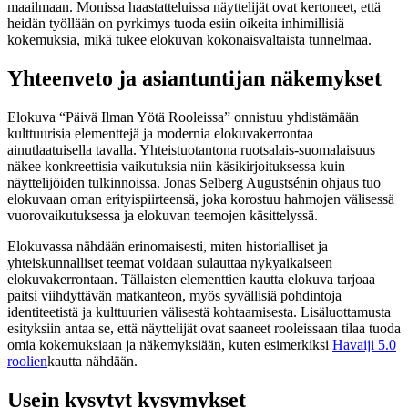
maailmaan. Monissa haastatteluissa näyttelijät ovat kertoneet, että
heidän työllään on pyrkimys tuoda esiin oikeita inhimillisiä
kokemuksia, mikä tukee elokuvan kokonaisvaltaista tunnelmaa.
Yhteenveto ja asiantuntijan näkemykset
Elokuva “Päivä Ilman Yötä Rooleissa” onnistuu yhdistämään
kulttuurisia elementtejä ja modernia elokuvakerrontaa
ainutlaatuisella tavalla. Yhteistuotantona ruotsalais-suomalaisuus
näkee konkreettisia vaikutuksia niin käsikirjoituksessa kuin
näyttelijöiden tulkinnoissa. Jonas Selberg Augustsénin ohjaus tuo
elokuvaan oman erityispiirteensä, joka korostuu hahmojen välisessä
vuorovaikutuksessa ja elokuvan teemojen käsittelyssä.
Elokuvassa nähdään erinomaisesti, miten historialliset ja
yhteiskunnalliset teemat voidaan sulauttaa nykyaikaiseen
elokuvakerrontaan. Tällaisten elementtien kautta elokuva tarjoaa
paitsi viihdyttävän matkanteon, myös syvällisiä pohdintoja
identiteetistä ja kulttuurien välisestä kohtaamisesta. Lisäluottamusta
esityksiin antaa se, että näyttelijät ovat saaneet rooleissaan tilaa tuoda
omia kokemuksiaan ja näkemyksiään, kuten esimerkiksi
Havaiji 5.0
roolien
kautta nähdään.
Usein kysytyt kysymykset