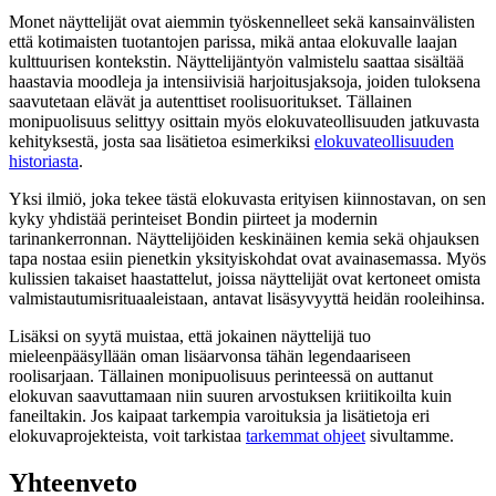
Monet näyttelijät ovat aiemmin työskennelleet sekä kansainvälisten
että kotimaisten tuotantojen parissa, mikä antaa elokuvalle laajan
kulttuurisen kontekstin. Näyttelijäntyön valmistelu saattaa sisältää
haastavia moodleja ja intensiivisiä harjoitusjaksoja, joiden tuloksena
saavutetaan elävät ja autenttiset roolisuoritukset. Tällainen
monipuolisuus selittyy osittain myös elokuvateollisuuden jatkuvasta
kehityksestä, josta saa lisätietoa esimerkiksi
elokuvateollisuuden
historiasta
.
Yksi ilmiö, joka tekee tästä elokuvasta erityisen kiinnostavan, on sen
kyky yhdistää perinteiset Bondin piirteet ja modernin
tarinankerronnan. Näyttelijöiden keskinäinen kemia sekä ohjauksen
tapa nostaa esiin pienetkin yksityiskohdat ovat avainasemassa. Myös
kulissien takaiset haastattelut, joissa näyttelijät ovat kertoneet omista
valmistautumisrituaaleistaan, antavat lisäsyvyyttä heidän rooleihinsa.
Lisäksi on syytä muistaa, että jokainen näyttelijä tuo
mieleenpääsyllään oman lisäarvonsa tähän legendaariseen
roolisarjaan. Tällainen monipuolisuus perinteessä on auttanut
elokuvan saavuttamaan niin suuren arvostuksen kriitikoilta kuin
faneiltakin. Jos kaipaat tarkempia varoituksia ja lisätietoja eri
elokuvaprojekteista, voit tarkistaa
tarkemmat ohjeet
sivultamme.
Yhteenveto