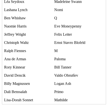
Léa Seydoux
Madeleine Swann
Lashana Lynch
Nomi
Ben Whishaw
Q
Naomie Harris
Eve Moneypenny
Jeffrey Wright
Felix Leiter
Christoph Waltz
Ernst Stavro Blofeld
Ralph Fiennes
M
Ana de Armas
Paloma
Rory Kinnear
Bill Tanner
David Dencik
Valdo Obrutšev
Billy Magnussen
Logan Ash
Dali Benssalah
Primo
Lisa-Dorah Sonnet
Mathilde