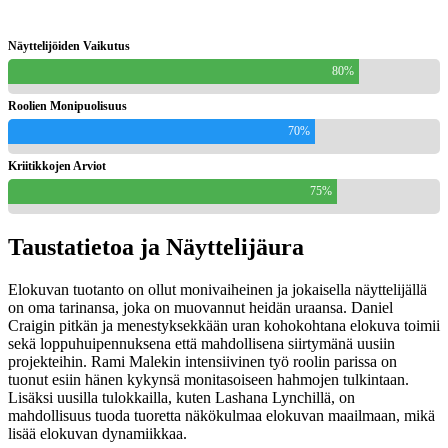
Näyttelijöiden Vaikutus
80%
Roolien Monipuolisuus
70%
Kriitikkojen Arviot
75%
Taustatietoa ja Näyttelijäura
Elokuvan tuotanto on ollut monivaiheinen ja jokaisella näyttelijällä
on oma tarinansa, joka on muovannut heidän uraansa. Daniel
Craigin pitkän ja menestyksekkään uran kohokohtana elokuva toimii
sekä loppuhuipennuksena että mahdollisena siirtymänä uusiin
projekteihin. Rami Malekin intensiivinen työ roolin parissa on
tuonut esiin hänen kykynsä monitasoiseen hahmojen tulkintaan.
Lisäksi uusilla tulokkailla, kuten Lashana Lynchillä, on
mahdollisuus tuoda tuoretta näkökulmaa elokuvan maailmaan, mikä
lisää elokuvan dynamiikkaa.