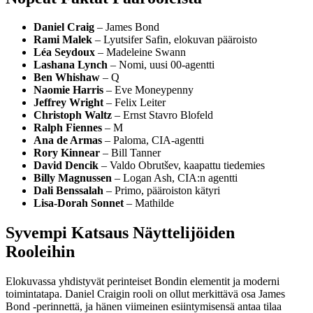
Daniel Craig
– James Bond
Rami Malek
– Lyutsifer Safin, elokuvan pääroisto
Léa Seydoux
– Madeleine Swann
Lashana Lynch
– Nomi, uusi 00-agentti
Ben Whishaw
– Q
Naomie Harris
– Eve Moneypenny
Jeffrey Wright
– Felix Leiter
Christoph Waltz
– Ernst Stavro Blofeld
Ralph Fiennes
– M
Ana de Armas
– Paloma, CIA-agentti
Rory Kinnear
– Bill Tanner
David Dencik
– Valdo Obrutšev, kaapattu tiedemies
Billy Magnussen
– Logan Ash, CIA:n agentti
Dali Benssalah
– Primo, pääroiston kätyri
Lisa-Dorah Sonnet
– Mathilde
Syvempi Katsaus Näyttelijöiden
Rooleihin
Elokuvassa yhdistyvät perinteiset Bondin elementit ja moderni
toimintatapa. Daniel Craigin rooli on ollut merkittävä osa James
Bond -perinnettä, ja hänen viimeinen esiintymisensä antaa tilaa