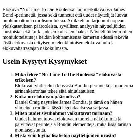
Elokuva “No Time To Die Rooleissa” on merkittävä osa James
Bond -perinnettä, jossa sekä tunnetut että uudet näyttelijät luovat
unohtumattomia roolisuorituksia. Artikkeli on tarjonnut nopean
yleiskatsauksen päärooleista, syvällisen analyysin näyttelijöiden
taustoista sekä kurkistuksen kulissien taakse. Näyttelijöiden roolien
moniulotteisuus ja heidän kohtaamisensa kameran edessä tekevät
tästä elokuvasta erityisen mielenkiintoisen elokuvafanin ja
elokuvaharrastajan näkökulmasta.
Usein Kysytyt Kysymykset
Mikä tekee “No Time To Die Rooleissa” elokuvasta
erikoisen?
Elokuvan yhdistelmä klassista Bondin perinnettä ja modernia
tarinankerrontaa tekee siitä ainutlaatuisen.
Kuka on elokuvan pääroolissa?
Daniel Craig näyttelee James Bondia, ja tämä on hänen
viimeinen roolinsa tässä legendaarisessa sarjassa.
Miten uudet sivuhahmot vaikuttavat tarinaan?
Uudet hahmot tuovat elokuvaan tuoreita näkökulmia ja
päivittävät perinteisiä Bondin elementtejä, mikä lisää tarinan
monitasoisuutta.
Mistä voin löytää lisätietoa näyttelijöiden urasta?