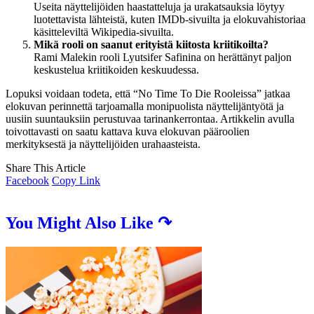
Useita näyttelijöiden haastatteluja ja urakatsauksia löytyy
luotettavista lähteistä, kuten IMDb-sivuilta ja elokuvahistoriaa
käsitteleviltä Wikipedia-sivuilta.
Mikä rooli on saanut erityistä kiitosta kriitikoilta?
Rami Malekin rooli Lyutsifer Safinina on herättänyt paljon
keskustelua kriitikoiden keskuudessa.
Lopuksi voidaan todeta, että “No Time To Die Rooleissa” jatkaa
elokuvan perinnettä tarjoamalla monipuolista näyttelijäntyötä ja
uusiin suuntauksiin perustuvaa tarinankerrontaa. Artikkelin avulla
toivottavasti on saatu kattava kuva elokuvan pääroolien
merkityksestä ja näyttelijöiden urahaasteista.
Share This Article
Facebook
Copy Link
You Might Also Like ↷