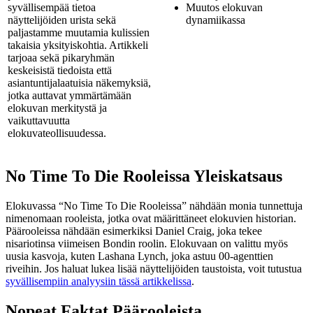
syvällisempää tietoa
Muutos elokuvan
näyttelijöiden urista sekä
dynamiikassa
paljastamme muutamia kulissien
takaisia yksityiskohtia. Artikkeli
tarjoaa sekä pikaryhmän
keskeisistä tiedoista että
asiantuntijalaatuisia näkemyksiä,
jotka auttavat ymmärtämään
elokuvan merkitystä ja
vaikuttavuutta
elokuvateollisuudessa.
No Time To Die Rooleissa Yleiskatsaus
Elokuvassa “No Time To Die Rooleissa” nähdään monia tunnettuja
nimenomaan rooleista, jotka ovat määrittäneet elokuvien historian.
Päärooleissa nähdään esimerkiksi Daniel Craig, joka tekee
nisariotinsa viimeisen Bondin roolin. Elokuvaan on valittu myös
uusia kasvoja, kuten Lashana Lynch, joka astuu 00-agenttien
riveihin. Jos haluat lukea lisää näyttelijöiden taustoista, voit tutustua
syvällisempiin analyysiin tässä artikkelissa
.
Nopeat Faktat Päärooleista