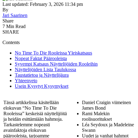
Last updated: February 3, 2026 11:34 pm
By
Jari Saarinen
Share
7 Min Read
SHARE
Contents
No Time To Die Rooleissa Yleiskatsaus
Nopeat Faktat Päärooleista
Syvempi Katsaus Näyttelijöiden Rooleihin
Näyttelijöiden Lista Taulukossa
Taustatietoa ja Näyttelijäura
Yhteenveto
Usein Kysytyt Kysymykset
Tässä artikkelissa käsitellään
Daniel Craigin viimeinen
elokuvan “No Time To Die
James Bond
Rooleissa” keskeisiä näyttelijöitä
Rami Malekin
ja heidän esittämiään hahmoja.
roolisuoritukset
Tarkastelemme nopeasti
Léa Seydoux ja Madeleine
avainfaktoja elokuvan
Swann
päärooleista, tarjoamme
Uudet ja vanhat hahmot