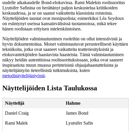
uudelle aikakaudelle Bond-elokuvissa. Rami Malekin roolisuoritus
Lyutsifer Safinina on herättänyt paljon keskustelua kriitikoiden
keskuudessa, ja se on saanut vaikutteita klassisista roistoista.
Näyttelijöiden taustat ovat monipuolisia; esimerkiksi Léa Seydoux
on esiintynyt useissa kansainvälisissä tuotannoissa, mikä tekee
hänen roolistaan erityisen mielenkiintoisen.
Näyttelijöiden valmistautuminen rooleihin on ollut intensiivistä ja
hyvin dokumentoitua. Monet valmistautuvat perusteellisesti käyttäen
tekniikoita, jotka ovat saaneet vaikutteita teatteriesityksistä ja
elokuvantekijöiden haastavista haasteista. Tämä valmistautuminen
näkyy heidän autenttisissa roolisuorituksissaan, jotka ovat saaneet
inspiraatiota muun muassa perinteisistä ohjaajahaastatteluista ja
näyttelijäntyön tieteellisistä tutkimuksista, kuten
metodinäyttelijäntyöstä
.
Näyttelijöiden Lista Taulukossa
Näyttelijä
Hahmo
Daniel Craig
James Bond
Rami Malek
Lyutsifer Safin