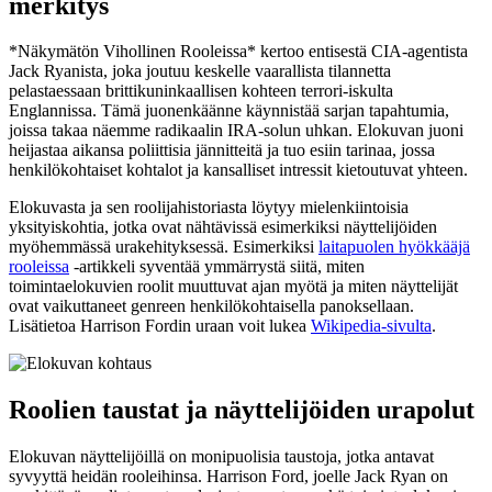
merkitys
*Näkymätön Vihollinen Rooleissa* kertoo entisestä CIA-agentista
Jack Ryanista, joka joutuu keskelle vaarallista tilannetta
pelastaessaan brittikuninkaallisen kohteen terrori-iskulta
Englannissa. Tämä juonenkäänne käynnistää sarjan tapahtumia,
joissa takaa näemme radikaalin IRA-solun uhkan. Elokuvan juoni
heijastaa aikansa poliittisia jännitteitä ja tuo esiin tarinaa, jossa
henkilökohtaiset kohtalot ja kansalliset intressit kietoutuvat yhteen.
Elokuvasta ja sen roolijahistoriasta löytyy mielenkiintoisia
yksityiskohtia, jotka ovat nähtävissä esimerkiksi näyttelijöiden
myöhemmässä urakehityksessä. Esimerkiksi
laitapuolen hyökkääjä
rooleissa
-artikkeli syventää ymmärrystä siitä, miten
toimintaelokuvien roolit muuttuvat ajan myötä ja miten näyttelijät
ovat vaikuttaneet genreen henkilökohtaisella panoksellaan.
Lisätietoa Harrison Fordin uraan voit lukea
Wikipedia-sivulta
.
Roolien taustat ja näyttelijöiden urapolut
Elokuvan näyttelijöillä on monipuolisia taustoja, jotka antavat
syvyyttä heidän rooleihinsa. Harrison Ford, joelle Jack Ryan on