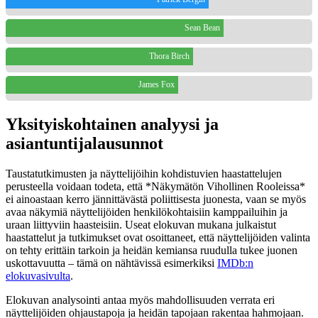
Sean Bean
Thora Birch
James Fox
Yksityiskohtainen analyysi ja
asiantuntijalausunnot
Taustatutkimusten ja näyttelijöihin kohdistuvien haastattelujen
perusteella voidaan todeta, että *Näkymätön Vihollinen Rooleissa*
ei ainoastaan kerro jännittävästä poliittisesta juonesta, vaan se myös
avaa näkymiä näyttelijöiden henkilökohtaisiin kamppailuihin ja
uraan liittyviin haasteisiin. Useat elokuvan mukana julkaistut
haastattelut ja tutkimukset ovat osoittaneet, että näyttelijöiden valinta
on tehty erittäin tarkoin ja heidän kemiansa ruudulla tukee juonen
uskottavuutta – tämä on nähtävissä esimerkiksi
IMDb:n
elokuvasivulta
.
Elokuvan analysointi antaa myös mahdollisuuden verrata eri
näyttelijöiden ohjaustapoja ja heidän tapojaan rakentaa hahmojaan.