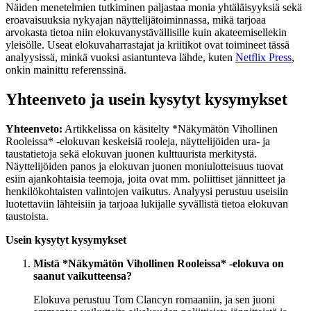
Näiden menetelmien tutkiminen paljastaa monia yhtäläisyyksiä sekä
eroavaisuuksia nykyajan näyttelijätoiminnassa, mikä tarjoaa
arvokasta tietoa niin elokuvanystävällisille kuin akateemisellekin
yleisölle. Useat elokuvaharrastajat ja kriitikot ovat toimineet tässä
analyysissä, minkä vuoksi asiantunteva lähde, kuten
Netflix Press
,
onkin mainittu referenssinä.
Yhteenveto ja usein kysytyt kysymykset
Yhteenveto:
Artikkelissa on käsitelty *Näkymätön Vihollinen
Rooleissa* -elokuvan keskeisiä rooleja, näyttelijöiden ura- ja
taustatietoja sekä elokuvan juonen kulttuurista merkitystä.
Näyttelijöiden panos ja elokuvan juonen moniulotteisuus tuovat
esiin ajankohtaisia teemoja, joita ovat mm. poliittiset jännitteet ja
henkilökohtaisten valintojen vaikutus. Analyysi perustuu useisiin
luotettaviin lähteisiin ja tarjoaa lukijalle syvällistä tietoa elokuvan
taustoista.
Usein kysytyt kysymykset
Mistä *Näkymätön Vihollinen Rooleissa* -elokuva on
saanut vaikutteensa?
Elokuva perustuu Tom Clancyn romaaniin, ja sen juoni