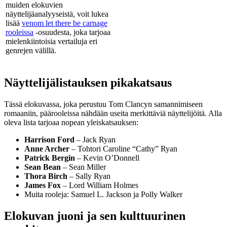
muiden elokuvien
näyttelijäanalyyseistä, voit lukea
lisää
venom let there be carnage
rooleissa
-osuudesta, joka tarjoaa
mielenkiintoisia vertailuja eri
genrejen välillä.
Näyttelijälistauksen pikakatsaus
Tässä elokuvassa, joka perustuu Tom Clancyn samannimiseen
romaaniin, päärooleissa nähdään useita merkittäviä näyttelijöitä. Alla
oleva lista tarjoaa nopean yleiskatsauksen:
Harrison Ford
– Jack Ryan
Anne Archer
– Tohtori Caroline “Cathy” Ryan
Patrick Bergin
– Kevin O’Donnell
Sean Bean
– Sean Miller
Thora Birch
– Sally Ryan
James Fox
– Lord William Holmes
Muita rooleja: Samuel L. Jackson ja Polly Walker
Elokuvan juoni ja sen kulttuurinen