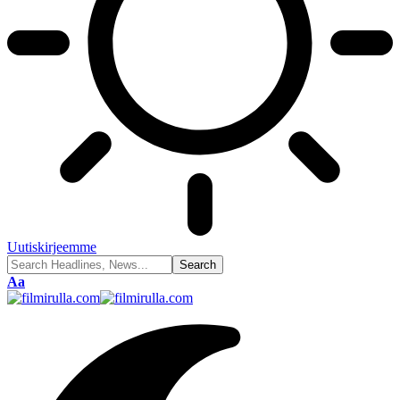
Uutiskirjeemme
Font
Aa
Resizer