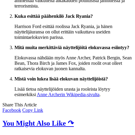
ammentaa vaikutteita aikakauden poliittisista jännitteistä ja
terrorismista.
Kuka esittää päähenkilö Jack Ryania?
Harrison Ford esittää roolissa Jack Ryania, ja hänen
näyttelijäuransa on ollut erittäin vaikuttava useiden
toimintaelokuvien parissa.
Mitä muita merkittäviä näyttelijöitä elokuvassa esiintyy?
Elokuvassa nähdään myös Anne Archer, Patrick Bergin, Sean
Bean, Thora Birch ja James Fox, joiden roolit ovat olleet
ratkaisevia elokuvan juonen kannalta.
Mistä voin lukea lisää elokuvan näyttelijöistä?
Lisää tietoa näyttelijöiden urasta ja rooleista löytyy
esimerkiksi
Anne Archerin Wikipedia-sivulta
.
Share This Article
Facebook
Copy Link
You Might Also Like ↷