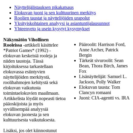
Näyttelijälistauksen pikakatsaus
Elokuvan juoni ja sen kulttuurinen merkitys
Roolien taustat ja näyttelijöiden urapolut
Yksityiskohtainen analyysi ja asiantuntijalausunnot
Yhteenveto ja usein kysytyt kysymykset
Näkymätön Vihollinen
Pääroolit: Harrison Ford,
Rooleissa
-artikkeli käsittelee
Anne Archer, Patrick
*Patriot Games* (1992) -
Bergin
elokuvan keskeisiä rooleja ja
Tärkeät sivuroolit: Sean
niiden taustoja. Tässä
Bean, Thora Birch, James
kirjoituksessa tarkastellaan
Fox
elokuvassa esiintyvien
Lisänäyttelijät: Samuel L.
näyttelijöiden merkitystä,
Jackson, Polly Walker
roolihahmojen kehitystä sekä
Elokuvan tausta: Tom
elokuvan vaikutusta
Clancyn romaani
toimintaelokuvien maailmaan.
Juoni: CIA-agentti vs. IRA
Artikkelista löydät nopeasti tietoa
pääoskijoista ja myös
syvällisempää analyysiä
elokuvan juonesta ja sen
kulttuurisesta vaikutuksesta.
Lisäksi, jos olet kiinnostunut