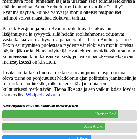
merkittävä rooli, tunnetaan laajasta urastaan sekä toimintaelokuvissa
että draamoissa. Anne Archerin rooli tohtori Caroline “Cathy”
Ryanina näyttää, kuinka vahvat ja moniulotteiset naispuoliset
hahmot voivat rikastuttaa elokuvan tarinaa.
Patrick Berginin ja Sean Beanin roolit tuovat elokuvaan
lisäjännitystä ja syvyyttä, sillä heidän roolihahmonsa edustavat
vastakkaisia voimia hyvän ja pahan välillä. Thora Birchin ja James
Foxin esiintyminen puolestaan täydentävät elokuvan moniulotteista
näyttelijäkaartia. Nämä näyttelijät ovat tehneet merkittävän uran niin
kotimaassaan kuin kansainvälisesti, ja heidän panoksensa elokuvan
menestyksessä on kiistaton.
Lisäksi on tärkeää huomata, että elokuvan juonen inspiroimana
oleva tarina on pohjautunut Madelonin ajan poliittisiin jännitteisiin ja
murrosiän jännitteisiin, mikä tekee siitä ajankohtaisen ja
kulttuurisesti merkittävän. Tietoa IRA:sta ja sen vaikutuksista löydät
esimerkiksi
Wikipedia-sivulta
.
Näyttelijöiden vaikutus elokuvan menestykseen
Harrison Ford
Anne Archer
Patrick Bergin