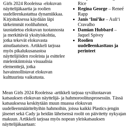
Girls 2024 Rooleissa -elokuvan
Rice
näyttelijäkaartia ja roolien
Regina George
– Reneé
uudelleenkastattua dynamiikkaa.
Rapp
Kirjoituksessa käydään läpi
Janis ‘Imi’ike
– Auliʻi
tärkeimmät roolihahmot,
Cravalho
taustatietoa elokuvan tuotannosta
Damian Hubbard
–
ja merkittäviä yksityiskohtia,
Jaquel Spivey
jotka tekevät elokuvasta
Roolien
ainutlaatuisen. Artikkeli tarjoaa
uudelleenkasttaus ja
myös pikalukusanastoa
perinteet
näyttelijöiden rooleista ja esittelee
mielenkiintoisia visuaalisia
elementtejä, jotka
havainnollistavat elokuvan
kulttuurista vaikutusta.
Mean Girls 2024 Rooleissa -artikkeli tarjoaa syväluotaavan
katsauksen elokuvan näyttelijä- ja hahmoroolitusprosessiin. Tässä
katsauksessa keskitytään muun muassa elokuvan
uudelleenmääriteltyihin hahmoihin, joissa kaikki Plastics-jengin
jäsenet sekä Cady ja heidän läheisensä roolit on päivitetty nykyajan
makuun. Artikkeli tarjoaa myös nopean yleiskatsauksen
näyttelijäkaartaan: