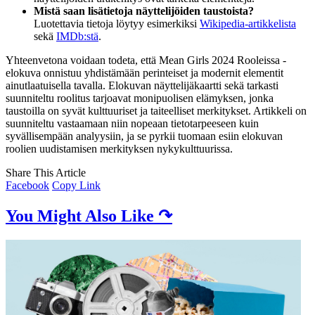
Mistä saan lisätietoja näyttelijöiden taustoista?
Luotettavia tietoja löytyy esimerkiksi
Wikipedia-artikkelista
sekä
IMDb:stä
.
Yhteenvetona voidaan todeta, että Mean Girls 2024 Rooleissa -
elokuva onnistuu yhdistämään perinteiset ja modernit elementit
ainutlaatuisella tavalla. Elokuvan näyttelijäkaartti sekä tarkasti
suunniteltu roolitus tarjoavat monipuolisen elämyksen, jonka
taustoilla on syvät kulttuuriset ja taiteelliset merkitykset. Artikkeli on
suunniteltu vastaamaan niin nopeaan tietotarpeeseen kuin
syvällisempään analyysiin, ja se pyrkii tuomaan esiin elokuvan
roolien uudistamisen merkityksen nykykulttuurissa.
Share This Article
Facebook
Copy Link
You Might Also Like ↷