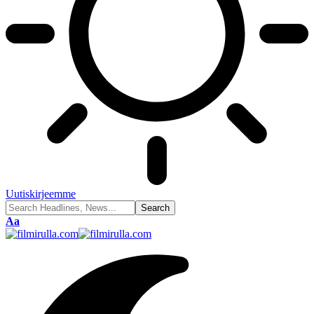
Uutiskirjeemme
Font
Aa
Resizer