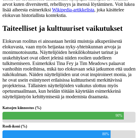
arvot kuten diversiteetti, rehellisyys ja itsensä löytäminen. Voit lukea
lisää aiheesta esimerkiksi
Wikipedia-artikkelista
, joka käsittelee
elokuvan historiallista kontekstia.
Taiteelliset ja kulttuuriset vaikutukset
Elokuvan roolitus ei ainoastaan herätä muistoja alkuperäisestä
elokuvasta, vaan myös heijastaa nyky-yhteiskunnan arvoja ja
monimuotoisuutta. Näyttelijöiden henkilökohtaiset tarinat ja
urakehitykset ovat olleet jeleinä niiden roolien uudelleen
tulkitsemiseen. Esimerkiksi Tina Fey ja Tim Meadows palaavat
vanhoihin rooleihinsa, mikä tuo elokuvaan sekä jatkumon että uuden
näkökulman. Näiden näyttelijöiden urat ovat inspiroineet monia, ja
he ovat usein esiintyneet erilaisissa kulttuurisesti merkittävissä
projekteissa. Tällaisten näyttelijöiden vaikutus ulottuu myös
opetusmaailmaan, kun heidän töitään käytetään esimerkkeinä
näyttelijäntyön kehittymisestä ja modernista draamasta.
Katsojen kiinnostus (%)
90%
Rooli-ikoni (%)
80%