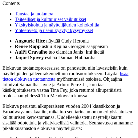
Contents
Taustaa ja tuotantoa
Taiteelliset ja kulttuuriset vaikutukset
Yksityiskohtia ja näyttelijäurien kohokohtia
Yhteenveto ja usein kysytyt kysymykset
Angourie Rice
näyttää Cady Heronia
Reneé Rapp
astuu Regina Georgen saappaisiin
Auliʻi Cravalho
tuo elämään Janis ‘Imi’ikettä
Jaquel Spivey
esittää Damian Hubbardia
Elokuvan tuotantoprosessissa on panostettu niin lavasteisiin kuin
näyttelijöiden jälleenrakennettuun roolisuoritukseen. Löydät
lisää
tietoa elokuvan tuotannosta
myöhemmissä osioissa. Ohjaajina
toimivat Samantha Jayne ja Arturo Perez Jr., kun taas
käsikirjoituksesta vastaa Tina Fey, joka returnoi alkuperäisistä
rooleistaan yhdessä Tim Meadowsin kanssa.
Elokuva perustuu alkuperäiseen vuoden 2004 klassikkoon ja
Broadway-musikaaliin, mikä tuo sen tarinaan oman erityislaatuisen
kulttuurisen kerrostumansa. Uudelleenkastettu näyttelijäkaartti
sisältää odotettuja ja yllätyksellisiä valintoja. Seuraavassa annamme
pikalukusanaston elokuvan näyttelijöistä: