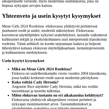
alkuperäiselle versiolle, myös modernina uudistuksena, joka on
linjassa nykyajan arvojen kanssa.
Yhteenveto ja usein kysytyt kysymykset
Mean Girls 2024 Rooleissa -elokuvassa yhdistyvät perinteessä
juurtuneet roolit ja uudet, modernit näkemykset. Elokuvassa
korostuvat näyttelijöiden nykyiset urakehitykset, taustalla vaikuttavat
kulttuuriset tekijät ja yksityiskohtainen uusi interpretointi klassikoista
rooleista. Tämä artikkeli on koottu tarjoamaan kattava ja helposti
lähestyttävä katsaus elokuvan näyttelijäkaartaan, tuotantoprosessiin
ja kulttuuriseen merkitykseen.
Usein kysytyt kysymykset
Mikä on Mean Girls 2024 Rooleissa?
Elokuva on uudelleenkastattu versio vuoden 2004 klassikosta,
jossa kaikki keskeiset roolit saavat modernin päivityksen.
Kuka esittää Cady Heronia?
Angourie Rice näyttelee Cady Heronia, mikä tuo rooliin
nuorekkaan ja tuoretta tulkintaa.
Miten elokuvan tuotanto on eri aikakausina kehittynyt?
Elokuvassa yhdistyvät alkuperäisen version perinteet ja
nykyajan monimuotoiset arvot. Taustatutkimukset ja
näyttelijöiden urakehitys ovat tärkeitä elementtejä.