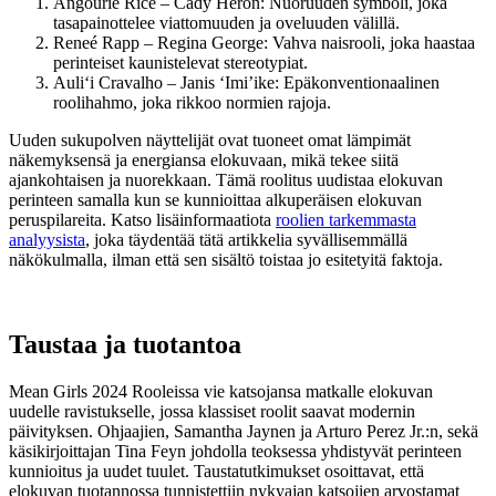
Angourie Rice – Cady Heron: Nuoruuden symboli, joka
tasapainottelee viattomuuden ja oveluuden välillä.
Reneé Rapp – Regina George: Vahva naisrooli, joka haastaa
perinteiset kaunistelevat stereotypiat.
Auliʻi Cravalho – Janis ‘Imi’ike: Epäkonventionaalinen
roolihahmo, joka rikkoo normien rajoja.
Uuden sukupolven näyttelijät ovat tuoneet omat lämpimät
näkemyksensä ja energiansa elokuvaan, mikä tekee siitä
ajankohtaisen ja nuorekkaan. Tämä roolitus uudistaa elokuvan
perinteen samalla kun se kunnioittaa alkuperäisen elokuvan
peruspilareita. Katso lisäinformaatiota
roolien tarkemmasta
analyysista
, joka täydentää tätä artikkelia syvällisemmällä
näkökulmalla, ilman että sen sisältö toistaa jo esitetyitä faktoja.
Taustaa ja tuotantoa
Mean Girls 2024 Rooleissa vie katsojansa matkalle elokuvan
uudelle ravistukselle, jossa klassiset roolit saavat modernin
päivityksen. Ohjaajien, Samantha Jaynen ja Arturo Perez Jr.:n, sekä
käsikirjoittajan Tina Feyn johdolla teoksessa yhdistyvät perinteen
kunnioitus ja uudet tuulet. Taustatutkimukset osoittavat, että
elokuvan tuotannossa tunnistettiin nykyajan katsojien arvostamat