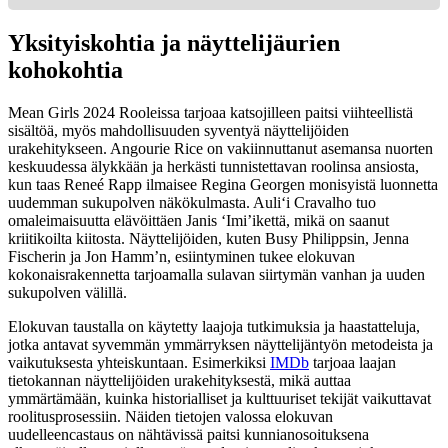
Yksityiskohtia ja näyttelijäurien
kohokohtia
Mean Girls 2024 Rooleissa tarjoaa katsojilleen paitsi viihteellistä
sisältöä, myös mahdollisuuden syventyä näyttelijöiden
urakehitykseen. Angourie Rice on vakiinnuttanut asemansa nuorten
keskuudessa älykkään ja herkästi tunnistettavan roolinsa ansiosta,
kun taas Reneé Rapp ilmaisee Regina Georgen monisyistä luonnetta
uudemman sukupolven näkökulmasta. Auliʻi Cravalho tuo
omaleimaisuutta elävöittäen Janis ‘Imi’ikettä, mikä on saanut
kriitikoilta kiitosta. Näyttelijöiden, kuten Busy Philippsin, Jenna
Fischerin ja Jon Hamm’n, esiintyminen tukee elokuvan
kokonaisrakennetta tarjoamalla sulavan siirtymän vanhan ja uuden
sukupolven välillä.
Elokuvan taustalla on käytetty laajoja tutkimuksia ja haastatteluja,
jotka antavat syvemmän ymmärryksen näyttelijäntyön metodeista ja
vaikutuksesta yhteiskuntaan. Esimerkiksi
IMDb
tarjoaa laajan
tietokannan näyttelijöiden urakehityksestä, mikä auttaa
ymmärtämään, kuinka historialliset ja kulttuuriset tekijät vaikuttavat
roolitusprosessiin. Näiden tietojen valossa elokuvan
uudelleencastaus on nähtävissä paitsi kunnianosoituksena