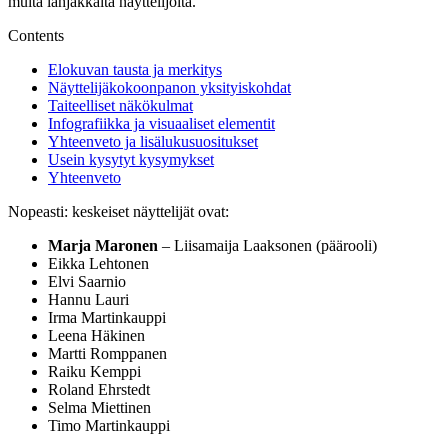
muita lahjakkaita näyttelijöitä.
Contents
Elokuvan tausta ja merkitys
Näyttelijäkokoonpanon yksityiskohdat
Taiteelliset näkökulmat
Infografiikka ja visuaaliset elementit
Yhteenveto ja lisälukusuositukset
Usein kysytyt kysymykset
Yhteenveto
Nopeasti: keskeiset näyttelijät ovat:
Marja Maronen
– Liisamaija Laaksonen (päärooli)
Eikka Lehtonen
Elvi Saarnio
Hannu Lauri
Irma Martinkauppi
Leena Häkinen
Martti Romppanen
Raiku Kemppi
Roland Ehrstedt
Selma Miettinen
Timo Martinkauppi