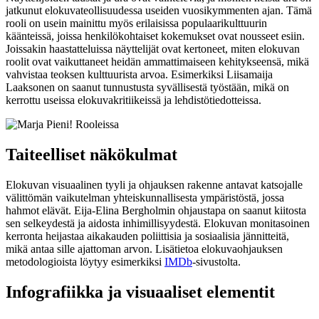
jatkunut elokuvateollisuudessa useiden vuosikymmenten ajan. Tämä
rooli on usein mainittu myös erilaisissa populaarikulttuurin
käänteissä, joissa henkilökohtaiset kokemukset ovat nousseet esiin.
Joissakin haastatteluissa näyttelijät ovat kertoneet, miten elokuvan
roolit ovat vaikuttaneet heidän ammattimaiseen kehitykseensä, mikä
vahvistaa teoksen kulttuurista arvoa. Esimerkiksi Liisamaija
Laaksonen on saanut tunnustusta syvällisestä työstään, mikä on
kerrottu useissa elokuvakritiikeissä ja lehdistötiedotteissa.
Taiteelliset näkökulmat
Elokuvan visuaalinen tyyli ja ohjauksen rakenne antavat katsojalle
välittömän vaikutelman yhteiskunnallisesta ympäristöstä, jossa
hahmot elävät. Eija-Elina Bergholmin ohjaustapa on saanut kiitosta
sen selkeydestä ja aidosta inhimillisyydestä. Elokuvan monitasoinen
kerronta heijastaa aikakauden poliittisia ja sosiaalisia jännitteitä,
mikä antaa sille ajattoman arvon. Lisätietoa elokuvaohjauksen
metodologioista löytyy esimerkiksi
IMDb
-sivustolta.
Infografiikka ja visuaaliset elementit