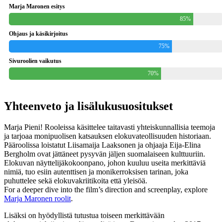
Marja Maronen esitys
85%
Ohjaus ja käsikirjoitus
75%
Sivuroolien vaikutus
70%
Yhteenveto ja lisälukusuositukset
Marja Pieni! Rooleissa käsittelee taitavasti yhteiskunnallisia teemoja
ja tarjoaa monipuolisen katsauksen elokuvateollisuuden historiaan.
Pääroolissa loistatut Liisamaija Laaksonen ja ohjaaja Eija-Elina
Bergholm ovat jättäneet pysyvän jäljen suomalaiseen kulttuuriin.
Elokuvan näyttelijäkokoonpano, johon kuuluu useita merkittäviä
nimiä, tuo esiin autenttisen ja monikerroksisen tarinan, joka
puhuttelee sekä elokuvakriitikoita että yleisöä.
For a deeper dive into the film’s direction and screenplay, explore
Marja Maronen roolit
.
Lisäksi on hyödyllistä tutustua toiseen merkittävään