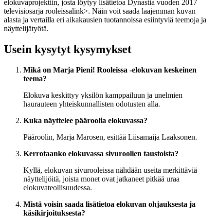
elokuvaprojektiin, josta löytyy lisätietoa
Dynastia vuoden 2017
televisiosarja rooleissa
link>. Näin voit saada laajemman kuvan
alasta ja vertailla eri aikakausien tuotannoissa esiintyviä teemoja ja
näyttelijätyötä.
Usein kysytyt kysymykset
Mikä on Marja Pieni! Rooleissa -elokuvan keskeinen
teema?
Elokuva keskittyy yksilön kamppailuun ja unelmien
haurauteen yhteiskunnallisten odotusten alla.
Kuka näyttelee pääroolia elokuvassa?
Pääroolin, Marja Marosen, esittää Liisamaija Laaksonen.
Kerrotaanko elokuvassa sivuroolien taustoista?
Kyllä, elokuvan sivurooleissa nähdään useita merkittäviä
näyttelijöitä, joista monet ovat jatkaneet pitkää uraa
elokuvateollisuudessa.
Mistä voisin saada lisätietoa elokuvan ohjauksesta ja
käsikirjoituksesta?