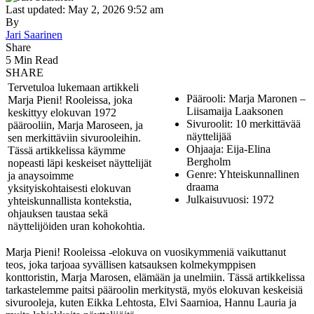
Last updated: May 2, 2026 9:52 am
By
Jari Saarinen
Share
5 Min Read
SHARE
Tervetuloa lukemaan artikkeli
Päärooli: Marja Maronen –
Marja Pieni! Rooleissa, joka
Liisamaija Laaksonen
keskittyy elokuvan 1972
Sivuroolit: 10 merkittävää
päärooliin, Marja Maroseen, ja
näyttelijää
sen merkittäviin sivurooleihin.
Ohjaaja: Eija-Elina
Tässä artikkelissa käymme
Bergholm
nopeasti läpi keskeiset näyttelijät
Genre: Yhteiskunnallinen
ja anaysoimme
draama
yksityiskohtaisesti elokuvan
Julkaisuvuosi: 1972
yhteiskunnallista kontekstia,
ohjauksen taustaa sekä
näyttelijöiden uran kohokohtia.
Marja Pieni! Rooleissa -elokuva on vuosikymmeniä vaikuttanut
teos, joka tarjoaa syvällisen katsauksen kolmekymppisen
konttoristin, Marja Marosen, elämään ja unelmiin. Tässä artikkelissa
tarkastelemme paitsi pääroolin merkitystä, myös elokuvan keskeisiä
sivurooleja, kuten Eikka Lehtosta, Elvi Saarnioa, Hannu Lauria ja