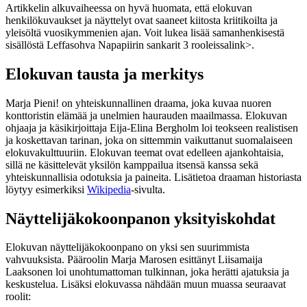
Artikkelin alkuvaiheessa on hyvä huomata, että elokuvan
henkilökuvaukset ja näyttelyt ovat saaneet kiitosta kriitikoilta ja
yleisöltä vuosikymmenien ajan. Voit lukea lisää samanhenkisestä
sisällöstä
Leffasohva Napapiirin sankarit 3 rooleissa
link>.
Elokuvan tausta ja merkitys
Marja Pieni! on yhteiskunnallinen draama, joka kuvaa nuoren
konttoristin elämää ja unelmien haurauden maailmassa. Elokuvan
ohjaaja ja käsikirjoittaja Eija-Elina Bergholm loi teokseen realistisen
ja koskettavan tarinan, joka on sittemmin vaikuttanut suomalaiseen
elokuvakulttuuriin. Elokuvan teemat ovat edelleen ajankohtaisia,
sillä ne käsittelevät yksilön kamppailua itsensä kanssa sekä
yhteiskunnallisia odotuksia ja paineita. Lisätietoa draaman historiasta
löytyy esimerkiksi
Wikipedia
-sivulta.
Näyttelijäkokoonpanon yksityiskohdat
Elokuvan näyttelijäkokoonpano on yksi sen suurimmista
vahvuuksista. Pääroolin Marja Marosen esittänyt Liisamaija
Laaksonen loi unohtumattoman tulkinnan, joka herätti ajatuksia ja
keskustelua. Lisäksi elokuvassa nähdään muun muassa seuraavat
roolit: