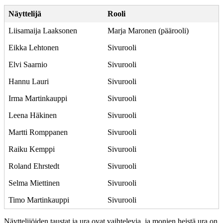
Näyttelijä
Rooli
Liisamaija Laaksonen
Marja Maronen (päärooli)
Eikka Lehtonen
Sivurooli
Elvi Saarnio
Sivurooli
Hannu Lauri
Sivurooli
Irma Martinkauppi
Sivurooli
Leena Häkinen
Sivurooli
Martti Romppanen
Sivurooli
Raiku Kemppi
Sivurooli
Roland Ehrstedt
Sivurooli
Selma Miettinen
Sivurooli
Timo Martinkauppi
Sivurooli
Näyttelijöiden taustat ja ura ovat vaihtelevia, ja monien heistä ura on