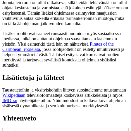
Juontajien rooli on ollut ratkaiseva, sillä heidän tehtävänään on ollut
ohjata keskustelua ja varmistaa, että jokainen esiintyjä pääsee omaan
esitykseensä. Tämän lisäksi ohjelmassa esiintyvien maajussien
vaihtuvuus antaa kokeilla erilaisia tarinankerronnan muotoja, mikä
on tärkeää ohjelman jatkuvuuden kannalta.
Lisäksi roolit ovat saaneet runsaasti huomiota myös sosiaalisessa
mediassa, mikä on auttanut ohjelmaa saavuttamaan laajemman
yleisön. Yksi esimerkki tästä hän on nähtävissä
Pirates of the
Caribbean -rooleissa
, jossa roolijaottelut on esitetty intuitiivisesti ja
helposti ymmärrettävästi. Tällaiset esitystavat korostavat roolien
merkitystä ja tarjoavat syvällistä kontekstia ohjelman sisäisiksi
suhteiksi.
Lisätietoja ja lähteet
Taustatietoihin ja yksityiskohtiin liittyen suosittelemme tutustumaan
Wikipediaan
televisioformaatteja koskevissa artikkeleissa ja myös
IMDb:n
näyttelijätietoihin. Näin muodostuu kattava kuva ohjelman
sisäisestä dynamiikasta ja sen kulttuurisesta merkityksestä.
Yhteenveto