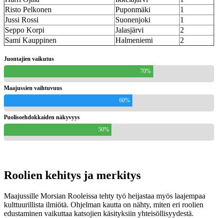
Risto Pelkonen
Puponmäki
1
Jussi Rossi
Suonenjoki
1
Seppo Korpi
Jalasjärvi
2
Sami Kauppinen
Halmeniemi
2
Juontajien vaikutus
70%
Maajussien vaihtuvuus
60%
Puolisoehdokkaiden näkyvyys
50%
Roolien kehitys ja merkitys
Maajussille Morsian Rooleissa tehty työ heijastaa myös laajempaa
kulttuurillista ilmiötä. Ohjelman kautta on nähty, miten eri roolien
edustaminen vaikuttaa katsojien käsityksiin yhteisöllisyydestä.