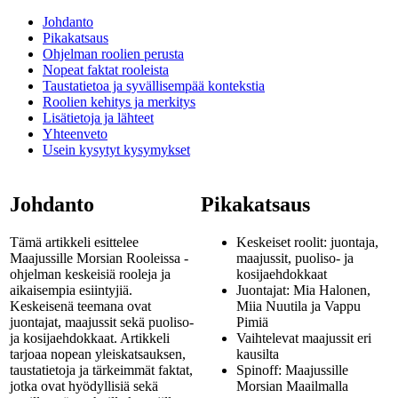
Johdanto
Pikakatsaus
Ohjelman roolien perusta
Nopeat faktat rooleista
Taustatietoa ja syvällisempää kontekstia
Roolien kehitys ja merkitys
Lisätietoja ja lähteet
Yhteenveto
Usein kysytyt kysymykset
Johdanto
Pikakatsaus
Tämä artikkeli esittelee
Keskeiset roolit: juontaja,
Maajussille Morsian Rooleissa -
maajussit, puoliso- ja
ohjelman keskeisiä rooleja ja
kosijaehdokkaat
aikaisempia esiintyjiä.
Juontajat: Mia Halonen,
Keskeisenä teemana ovat
Miia Nuutila ja Vappu
juontajat, maajussit sekä puoliso-
Pimiä
ja kosijaehdokkaat. Artikkeli
Vaihtelevat maajussit eri
tarjoaa nopean yleiskatsauksen,
kausilta
taustatietoja ja tärkeimmät faktat,
Spinoff: Maajussille
jotka ovat hyödyllisiä sekä
Morsian Maailmalla