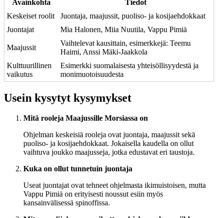
Avainkohta
Tiedot
Keskeiset roolit
Juontaja, maajussit, puoliso- ja kosijaehdokkaat
Juontajat
Mia Halonen, Miia Nuutila, Vappu Pimiä
Vaihtelevat kausittain, esimerkkejä: Teemu
Maajussit
Haimi, Anssi Mäki-Jaakkola
Kulttuurillinen
Esimerkki suomalaisesta yhteisöllisyydestä ja
vaikutus
monimuotoisuudesta
Usein kysytyt kysymykset
Mitä rooleja Maajussille Morsiassa on
Ohjelman keskeisiä rooleja ovat juontaja, maajussit sekä
puoliso- ja kosijaehdokkaat. Jokaisella kaudella on ollut
vaihtuva joukko maajusseja, jotka edustavat eri taustoja.
Kuka on ollut tunnetuin juontaja
Useat juontajat ovat tehneet ohjelmasta ikimuistoisen, mutta
Vappu Pimiä on erityisesti noussut esiin myös
kansainvälisessä spinoffissa.