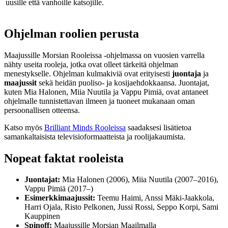
uusille että vanhoille katsojille.
Ohjelman roolien perusta
Maajussille Morsian Rooleissa -ohjelmassa on vuosien varrella
nähty useita rooleja, jotka ovat olleet tärkeitä ohjelman
menestykselle. Ohjelman kulmakiviä ovat erityisesti
juontaja
ja
maajussit
sekä heidän puoliso- ja kosijaehdokkaansa. Juontajat,
kuten Mia Halonen, Miia Nuutila ja Vappu Pimiä, ovat antaneet
ohjelmalle tunnistettavan ilmeen ja tuoneet mukanaan oman
persoonallisen otteensa.
Katso myös
Brilliant Minds Rooleissa
saadaksesi lisätietoa
samankaltaisista televisioformaatteista ja roolijakaumista.
Nopeat faktat rooleista
Juontajat:
Mia Halonen (2006), Miia Nuutila (2007–2016),
Vappu Pimiä (2017–)
Esimerkkimaajussit:
Teemu Haimi, Anssi Mäki-Jaakkola,
Harri Ojala, Risto Pelkonen, Jussi Rossi, Seppo Korpi, Sami
Kauppinen
Spinoff:
Maajussille Morsian Maailmalla