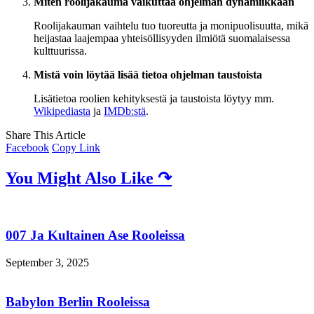
Miten roolijakauma vaikuttaa ohjelman dynamiikkaan
Roolijakauman vaihtelu tuo tuoreutta ja monipuolisuutta, mikä
heijastaa laajempaa yhteisöllisyyden ilmiötä suomalaisessa
kulttuurissa.
Mistä voin löytää lisää tietoa ohjelman taustoista
Lisätietoa roolien kehityksestä ja taustoista löytyy mm.
Wikipediasta
ja
IMDb:stä
.
Share This Article
Facebook
Copy Link
You Might Also Like ↷
007 Ja Kultainen Ase Rooleissa
September 3, 2025
Babylon Berlin Rooleissa