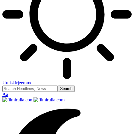
Uutiskirjeemme
Font
Aa
Resizer