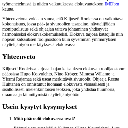
työmenetelmistä ja niiden vaikutuksesta elokuvantekoon
IMDb:n
kautta.
Yhteenvetona voidaan sanoa, että Kiljuset! Rooleissa on vaikuttava
kokonaisuus, jossa pää- ja sivuroolien tasapaino, näyttelijöiden
monipuolisuus sekä ohjaajan taitava johtaminen yhdistyvät
harmoniseksi elokuvakokemukseksi. Elokuva tarjoaa katsojille niin
nopean katsauksen roolijaostoon kuin syvemmän ymmärryksen
näyttelijäntyön merkityksestä elokuvassa.
Yhteenveto
Kiljuset! Rooleissa tarjoaa laajan katsauksen elokuvan roolijaostoon:
pääosissa Hugo Koivulehto, Nino Kröger, Mimosa Willamo ja
Ylermi Rajamaa sekä useat merkittävät sivuroolit. Ohjaaja Reetta
Huhtanen on onnistunut luomaan elokuvasta visuaalisesti ja
sisällöllisesti mielenkiintoisen teoksen, joka yhdistää huumoria,
draamaa ja kiinnittymistä näyttelijäntyöhön.
Usein kysytyt kysymykset
Mitä pääroolit elokuvassa ovat?