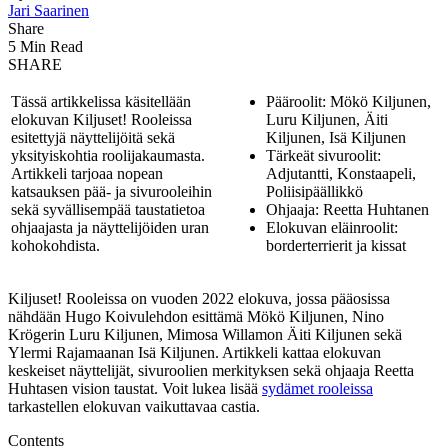
Jari Saarinen
Share
5 Min Read
SHARE
Tässä artikkelissa käsitellään
Pääroolit: Mökö Kiljunen,
elokuvan Kiljuset! Rooleissa
Luru Kiljunen, Äiti
esitettyjä näyttelijöitä sekä
Kiljunen, Isä Kiljunen
yksityiskohtia roolijakaumasta.
Tärkeät sivuroolit:
Artikkeli tarjoaa nopean
Adjutantti, Konstaapeli,
katsauksen pää- ja sivurooleihin
Poliisipäällikkö
sekä syvällisempää taustatietoa
Ohjaaja: Reetta Huhtanen
ohjaajasta ja näyttelijöiden uran
Elokuvan eläinroolit:
kohokohdista.
borderterrierit ja kissat
Kiljuset! Rooleissa on vuoden 2022 elokuva, jossa pääosissa
nähdään Hugo Koivulehdon esittämä Mökö Kiljunen, Nino
Krögerin Luru Kiljunen, Mimosa Willamon Äiti Kiljunen sekä
Ylermi Rajamaanan Isä Kiljunen. Artikkeli kattaa elokuvan
keskeiset näyttelijät, sivuroolien merkityksen sekä ohjaaja Reetta
Huhtasen vision taustat. Voit lukea lisää
sydämet rooleissa
tarkastellen elokuvan vaikuttavaa castia.
Contents