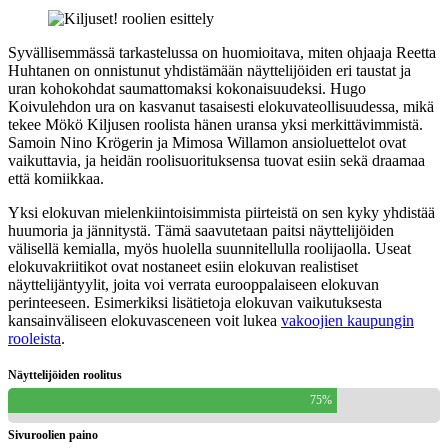
Syvällisemmässä tarkastelussa on huomioitava, miten ohjaaja Reetta
Huhtanen on onnistunut yhdistämään näyttelijöiden eri taustat ja
uran kohokohdat saumattomaksi kokonaisuudeksi. Hugo
Koivulehdon ura on kasvanut tasaisesti elokuvateollisuudessa, mikä
tekee Mökö Kiljusen roolista hänen uransa yksi merkittävimmistä.
Samoin Nino Krögerin ja Mimosa Willamon ansioluettelot ovat
vaikuttavia, ja heidän roolisuorituksensa tuovat esiin sekä draamaa
että komiikkaa.
Yksi elokuvan mielenkiintoisimmista piirteistä on sen kyky yhdistää
huumoria ja jännitystä. Tämä saavutetaan paitsi näyttelijöiden
välisellä kemialla, myös huolella suunnitellulla roolijaolla. Useat
elokuvakriitikot ovat nostaneet esiin elokuvan realistiset
näyttelijäntyylit, joita voi verrata eurooppalaiseen elokuvan
perinteeseen. Esimerkiksi lisätietoja elokuvan vaikutuksesta
kansainväliseen elokuvasceneen voit lukea
vakoojien kaupungin
rooleista
.
Näyttelijöiden roolitus
75%
Sivuroolien paino