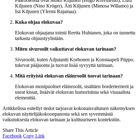
Päärooleissa ovat Mökö Kiljunen (Hugo Koivulehto), Luru
Kiljunen (Nino Kröger), Äiti Kiljunen (Mimosa Willamo) ja
Isä Kiljunen (Ylermi Rajamaa).
Kuka ohjaa elokuvaa?
Elokuvan ohjaajana toimii Reetta Huhtanen, joka on tunnettu
tarkasta ohjaustyylistään.
Miten sivuroolit vaikuttavat elokuvan tarinaan?
Sivuroolit, kuten Adjutantti Korhonen ja Konstaapeli Piippo,
tukevat pääjuonta ja tuovat lisää syvyyttä tarinaan.
Mitä erityistä elokuvan eläinroolit tuovat tarinaan?
Elokuvan monipuoliset eläinroolit, sisältäen borderterrierit ja
useat kissat, lisäävät elokuvan humoristisia sekä visuaalista
elementtiä.
Artikkelissa esitellyt tiedot tarjoavat kokonaisvaltaisen näkemyksen
elokuvan näyttelijäkokoonpanosta sekä sen syvemmästä
vaikutuksesta elokuvan tarinaan ja kulttuuriseen kontekstiin.
Share This Article
Facebook
Copy Link