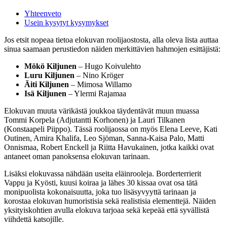
Yhteenveto
Usein kysytyt kysymykset
Jos etsit nopeaa tietoa elokuvan roolijaostosta, alla oleva lista auttaa
sinua saamaan perustiedon näiden merkittävien hahmojen esittäjistä:
Mökö Kiljunen
– Hugo Koivulehto
Luru Kiljunen
– Nino Kröger
Äiti Kiljunen
– Mimosa Willamo
Isä Kiljunen
– Ylermi Rajamaa
Elokuvan muuta värikästä joukkoa täydentävät muun muassa
Tommi Korpela (Adjutantti Korhonen) ja Lauri Tilkanen
(Konstaapeli Piippo). Tässä roolijaossa on myös Elena Leeve, Kati
Outinen, Amira Khalifa, Leo Sjöman, Sanna-Kaisa Palo, Matti
Onnismaa, Robert Enckell ja Riitta Havukainen, jotka kaikki ovat
antaneet oman panoksensa elokuvan tarinaan.
Lisäksi elokuvassa nähdään useita eläinrooleja. Borderterrierit
Vappu ja Kyösti, kuusi koiraa ja lähes 30 kissaa ovat osa tätä
monipuolista kokonaisuutta, joka tuo lisäsyvyyttä tarinaan ja
korostaa elokuvan humoristisia sekä realistisia elementtejä. Näiden
yksityiskohtien avulla elokuva tarjoaa sekä kepeää että syvällistä
viihdettä katsojille.