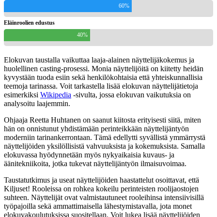
60%
Eläinroolien edustus
40%
Elokuvan taustalla vaikuttaa laaja-alainen näyttelijäkokemus ja
huolellinen casting-prosessi. Monia näyttelijöitä on kiitetty heidän
kyvystään tuoda esiin sekä henkilökohtaisia että yhteiskunnallisia
teemoja tarinassa. Voit tarkastella lisää elokuvan näyttelijätietoja
esimerkiksi
Wikipedia
-sivulta, jossa elokuvan vaikutuksia on
analysoitu laajemmin.
Ohjaaja Reetta Huhtanen on saanut kiitosta erityisesti siitä, miten
hän on onnistunut yhdistämään perinteikkään näyttelijäntyön
moderniin tarinankerrontaan. Tämä edellytti syvällistä ymmärrystä
näyttelijöiden yksilöllisistä vahvuuksista ja kokemuksista. Samalla
elokuvassa hyödynnetään myös nykyaikaisia kuvaus- ja
äänitekniikoita, jotka tukevat näyttelijäntyön ilmaisuvoimaa.
Taustatutkimus ja useat näyttelijöiden haastattelut osoittavat, että
Kiljuset! Rooleissa on rohkea kokeilu perinteisten roolijaostojen
suhteen. Näyttelijät ovat valmistautuneet rooleihinsa intensiivisillä
työpajoilla sekä ammattimaisella lähestymistavalla, jota monet
elokuvakoulutuksissa suositellaan. Voit lukea lisää näyttelijöiden