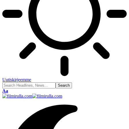
Uutiskirjeemme
Font
Aa
Resizer