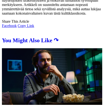
näyttelijöiden urakehitykseen ja elokuvan tuotannon syvempään
merkitykseen. Artikkeli on suunniteltu antamaan nopeasti
ymmärrettävää tietoa sekä syvällistä analyysiä, mikä auttaa lukijaa
saamaan kokonaisvaltaisen kuvan tästä kulttiklassikosta.
Share This Article
Facebook
Copy Link
You Might Also Like ↷