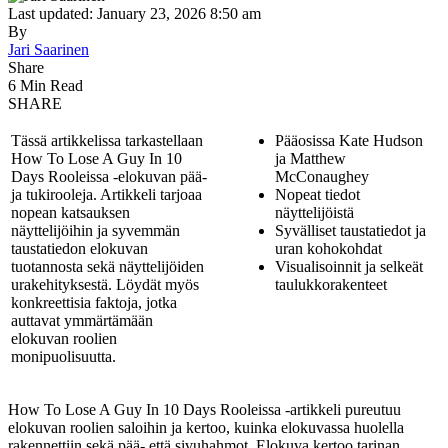
Last updated: January 23, 2026 8:50 am
By
Jari Saarinen
Share
6 Min Read
SHARE
Tässä artikkelissa tarkastellaan
Pääosissa Kate Hudson
How To Lose A Guy In 10
ja Matthew
Days Rooleissa -elokuvan pää-
McConaughey
ja tukirooleja. Artikkeli tarjoaa
Nopeat tiedot
nopean katsauksen
näyttelijöistä
näyttelijöihin ja syvemmän
Syvälliset taustatiedot ja
taustatiedon elokuvan
uran kohokohdat
tuotannosta sekä näyttelijöiden
Visualisoinnit ja selkeät
urakehityksestä. Löydät myös
taulukkorakenteet
konkreettisia faktoja, jotka
auttavat ymmärtämään
elokuvan roolien
monipuolisuutta.
How To Lose A Guy In 10 Days Rooleissa -artikkeli pureutuu
elokuvan roolien saloihin ja kertoo, kuinka elokuvassa huolella
rakennettiin sekä pää- että sivuhahmot. Elokuva kertoo tarinan