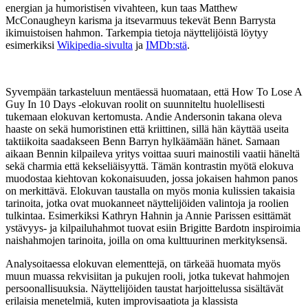
energian ja humoristisen vivahteen, kun taas Matthew
McConaugheyn karisma ja itsevarmuus tekevät Benn Barrysta
ikimuistoisen hahmon. Tarkempia tietoja näyttelijöistä löytyy
esimerkiksi
Wikipedia-sivulta
ja
IMDb:stä
.
Syvempään tarkasteluun mentäessä huomataan, että How To Lose A
Guy In 10 Days -elokuvan roolit on suunniteltu huolellisesti
tukemaan elokuvan kertomusta. Andie Andersonin takana oleva
haaste on sekä humoristinen että kriittinen, sillä hän käyttää useita
taktiikoita saadakseen Benn Barryn hylkäämään hänet. Samaan
aikaan Bennin kilpaileva yritys voittaa suuri mainostili vaatii häneltä
sekä charmia että kekseliäisyyttä. Tämän kontrastin myötä elokuva
muodostaa kiehtovan kokonaisuuden, jossa jokaisen hahmon panos
on merkittävä. Elokuvan taustalla on myös monia kulissien takaisia
tarinoita, jotka ovat muokanneet näyttelijöiden valintoja ja roolien
tulkintaa. Esimerkiksi Kathryn Hahnin ja Annie Parissen esittämät
ystävyys- ja kilpailuhahmot tuovat esiin Brigitte Bardotn inspiroimia
naishahmojen tarinoita, joilla on oma kulttuurinen merkityksensä.
Analysoitaessa elokuvan elementtejä, on tärkeää huomata myös
muun muassa rekvisiitan ja pukujen rooli, jotka tukevat hahmojen
persoonallisuuksia. Näyttelijöiden taustat harjoittelussa sisältävät
erilaisia menetelmiä, kuten improvisaatiota ja klassista