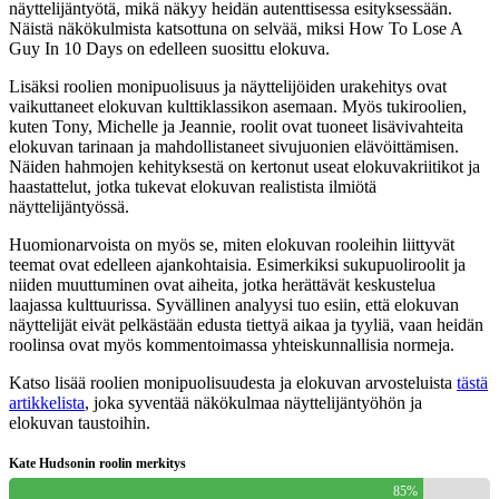
näyttelijäntyötä, mikä näkyy heidän autenttisessa esityksessään.
Näistä näkökulmista katsottuna on selvää, miksi How To Lose A
Guy In 10 Days on edelleen suosittu elokuva.
Lisäksi roolien monipuolisuus ja näyttelijöiden urakehitys ovat
vaikuttaneet elokuvan kulttiklassikon asemaan. Myös tukiroolien,
kuten Tony, Michelle ja Jeannie, roolit ovat tuoneet lisävivahteita
elokuvan tarinaan ja mahdollistaneet sivujuonien elävöittämisen.
Näiden hahmojen kehityksestä on kertonut useat elokuvakriitikot ja
haastattelut, jotka tukevat elokuvan realistista ilmiötä
näyttelijäntyössä.
Huomionarvoista on myös se, miten elokuvan rooleihin liittyvät
teemat ovat edelleen ajankohtaisia. Esimerkiksi sukupuoliroolit ja
niiden muuttuminen ovat aiheita, jotka herättävät keskustelua
laajassa kulttuurissa. Syvällinen analyysi tuo esiin, että elokuvan
näyttelijät eivät pelkästään edusta tiettyä aikaa ja tyyliä, vaan heidän
roolinsa ovat myös kommentoimassa yhteiskunnallisia normeja.
Katso lisää roolien monipuolisuudesta ja elokuvan arvosteluista
tästä
artikkelista
, joka syventää näkökulmaa näyttelijäntyöhön ja
elokuvan taustoihin.
Kate Hudsonin roolin merkitys
85%