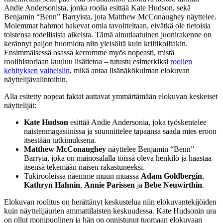
Andie Andersonista, jonka roolia esittää Kate Hudson, sekä
Benjamin “Benn” Barryista, jota Matthew McConaughey näyttelee.
Molemmat hahmot hakevat omia tavoitteitaan, eivätkä ole tietoisia
toistensa todellisista aikeista. Tämä ainutlaatuinen juonirakenne on
kerännyt paljon huomiota niin yleisöltä kuin kriitikoiltakin.
Ensimmäisessä osassa kerromme myös nopeasti, mistä
roolihistoriaan kuuluu lisätietoa – tutustu esimerkiksi
roolien
kehityksen vaiheisiin
, mikä antaa lisänäkökulman elokuvan
näyttelijävalintoihin.
Alla esitetty nopeat faktat auttavat ymmärtämään elokuvan keskeiset
näyttelijät:
Kate Hudson
esittää Andie Andersonia, joka työskentelee
naistenmagasiinissa ja suunnittelee tapaansa saada mies eroon
itsestään tutkimuksena.
Matthew McConaughey
näyttelee Benjamin “Benn”
Barryia, joka on mainosalalla töissä oleva henkilö ja haastaa
itsensä tekemään naisen rakastuneeksi.
Tukirooleissa näemme muun muassa
Adam Goldbergin
,
Kathryn Hahnin
,
Annie Parissen
ja
Bebe Neuwirthin
.
Elokuvan roolitus on herättänyt keskustelua niin elokuvantekijöiden
kuin näyttelijäurien ammattilaisten keskuudessa. Kate Hudsonin ura
on ollut monipuolinen ja hän on onnistunut tuomaan elokuvaan