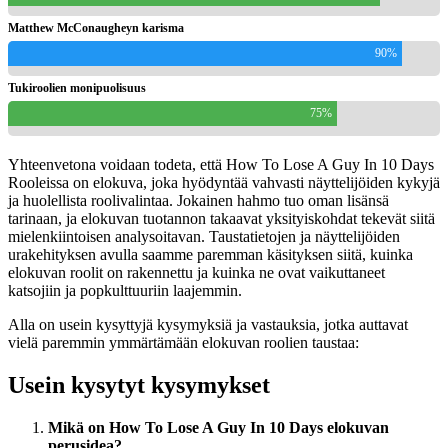
Matthew McConaugheyn karisma
90%
Tukiroolien monipuolisuus
75%
Yhteenvetona voidaan todeta, että How To Lose A Guy In 10 Days
Rooleissa on elokuva, joka hyödyntää vahvasti näyttelijöiden kykyjä
ja huolellista roolivalintaa. Jokainen hahmo tuo oman lisänsä
tarinaan, ja elokuvan tuotannon takaavat yksityiskohdat tekevät siitä
mielenkiintoisen analysoitavan. Taustatietojen ja näyttelijöiden
urakehityksen avulla saamme paremman käsityksen siitä, kuinka
elokuvan roolit on rakennettu ja kuinka ne ovat vaikuttaneet
katsojiin ja popkulttuuriin laajemmin.
Alla on usein kysyttyjä kysymyksiä ja vastauksia, jotka auttavat
vielä paremmin ymmärtämään elokuvan roolien taustaa:
Usein kysytyt kysymykset
Mikä on How To Lose A Guy In 10 Days elokuvan
perusidea?