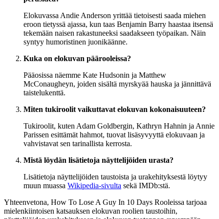
Elokuvassa Andie Anderson yrittää tietoisesti saada miehen
eroon tietyssä ajassa, kun taas Benjamin Barry haastaa itsensä
tekemään naisen rakastuneeksi saadakseen työpaikan. Näin
syntyy humoristinen juonikäänne.
Kuka on elokuvan päärooleissa?
Pääosissa näemme Kate Hudsonin ja Matthew
McConaugheyn, joiden sisältä myrskyää hauska ja jännittävä
taistelukenttä.
Miten tukiroolit vaikuttavat elokuvan kokonaisuuteen?
Tukiroolit, kuten Adam Goldbergin, Kathryn Hahnin ja Annie
Parissen esittämät hahmot, tuovat lisäsyvyyttä elokuvaan ja
vahvistavat sen tarinallista kerrosta.
Mistä löydän lisätietoja näyttelijöiden urasta?
Lisätietoja näyttelijöiden taustoista ja urakehityksestä löytyy
muun muassa
Wikipedia-sivulta
sekä IMDb:stä.
Yhteenvetona, How To Lose A Guy In 10 Days Rooleissa tarjoaa
mielenkiintoisen katsauksen elokuvan roolien taustoihin,