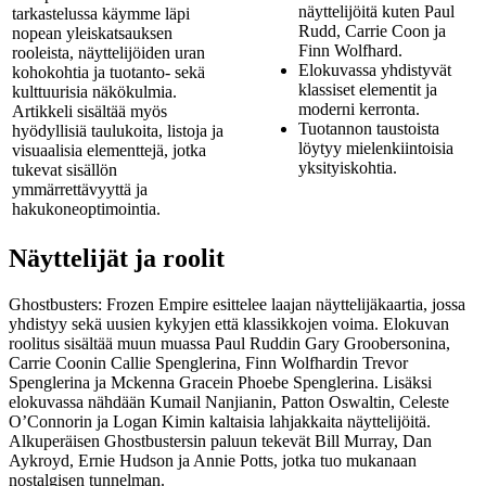
näyttelijöitä kuten Paul
tarkastelussa käymme läpi
Rudd, Carrie Coon ja
nopean yleiskatsauksen
Finn Wolfhard.
rooleista, näyttelijöiden uran
Elokuvassa yhdistyvät
kohokohtia ja tuotanto- sekä
klassiset elementit ja
kulttuurisia näkökulmia.
moderni kerronta.
Artikkeli sisältää myös
Tuotannon taustoista
hyödyllisiä taulukoita, listoja ja
löytyy mielenkiintoisia
visuaalisia elementtejä, jotka
yksityiskohtia.
tukevat sisällön
ymmärrettävyyttä ja
hakukoneoptimointia.
Näyttelijät ja roolit
Ghostbusters: Frozen Empire esittelee laajan näyttelijäkaartia, jossa
yhdistyy sekä uusien kykyjen että klassikkojen voima. Elokuvan
roolitus sisältää muun muassa Paul Ruddin Gary Groobersonina,
Carrie Coonin Callie Spenglerina, Finn Wolfhardin Trevor
Spenglerina ja Mckenna Gracein Phoebe Spenglerina. Lisäksi
elokuvassa nähdään Kumail Nanjianin, Patton Oswaltin, Celeste
O’Connorin ja Logan Kimin kaltaisia lahjakkaita näyttelijöitä.
Alkuperäisen Ghostbustersin paluun tekevät Bill Murray, Dan
Aykroyd, Ernie Hudson ja Annie Potts, jotka tuo mukanaan
nostalgisen tunnelman.