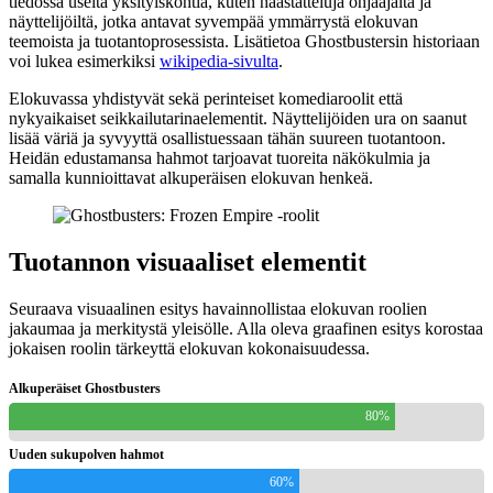
tiedossa useita yksityiskohtia, kuten haastatteluja ohjaajalta ja
näyttelijöiltä, jotka antavat syvempää ymmärrystä elokuvan
teemoista ja tuotantoprosessista. Lisätietoa Ghostbustersin historiaan
voi lukea esimerkiksi
wikipedia-sivulta
.
Elokuvassa yhdistyvät sekä perinteiset komediaroolit että
nykyaikaiset seikkailutarinaelementit. Näyttelijöiden ura on saanut
lisää väriä ja syvyyttä osallistuessaan tähän suureen tuotantoon.
Heidän edustamansa hahmot tarjoavat tuoreita näkökulmia ja
samalla kunnioittavat alkuperäisen elokuvan henkeä.
Tuotannon visuaaliset elementit
Seuraava visuaalinen esitys havainnollistaa elokuvan roolien
jakaumaa ja merkitystä yleisölle. Alla oleva graafinen esitys korostaa
jokaisen roolin tärkeyttä elokuvan kokonaisuudessa.
Alkuperäiset Ghostbusters
80%
Uuden sukupolven hahmot
60%