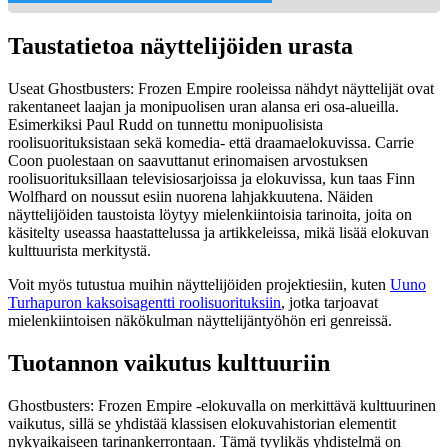
Taustatietoa näyttelijöiden urasta
Useat Ghostbusters: Frozen Empire rooleissa nähdyt näyttelijät ovat
rakentaneet laajan ja monipuolisen uran alansa eri osa-alueilla.
Esimerkiksi Paul Rudd on tunnettu monipuolisista
roolisuorituksistaan sekä komedia- että draamaelokuvissa. Carrie
Coon puolestaan on saavuttanut erinomaisen arvostuksen
roolisuorituksillaan televisiosarjoissa ja elokuvissa, kun taas Finn
Wolfhard on noussut esiin nuorena lahjakkuutena. Näiden
näyttelijöiden taustoista löytyy mielenkiintoisia tarinoita, joita on
käsitelty useassa haastattelussa ja artikkeleissa, mikä lisää elokuvan
kulttuurista merkitystä.
Voit myös tutustua muihin näyttelijöiden projektiesiin, kuten
Uuno
Turhapuron kaksoisagentti roolisuorituksiin
, jotka tarjoavat
mielenkiintoisen näkökulman näyttelijäntyöhön eri genreissä.
Tuotannon vaikutus kulttuuriin
Ghostbusters: Frozen Empire -elokuvalla on merkittävä kulttuurinen
vaikutus, sillä se yhdistää klassisen elokuvahistorian elementit
nykyaikaiseen tarinankerrontaan. Tämä tyylikäs yhdistelmä on