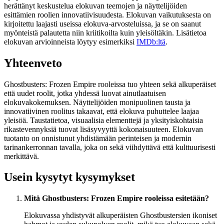
herättänyt keskustelua elokuvan teemojen ja näyttelijöiden
esittämien roolien innovatiivisuudesta. Elokuvan vaikutuksesta on
kirjoitettu laajasti useissa elokuva-arvosteluissa, ja se on saanut
myönteistä palautetta niin kriitikoilta kuin yleisöltäkin. Lisätietoa
elokuvan arvioinneista löytyy esimerkiksi
IMDb:ltä
.
Yhteenveto
Ghostbusters: Frozen Empire rooleissa tuo yhteen sekä alkuperäiset
että uudet roolit, jotka yhdessä luovat ainutlaatuisen
elokuvakokemuksen. Näyttelijöiden monipuolinen tausta ja
innovatiivinen roolitus takaavat, että elokuva puhuttelee laajaa
yleisöä. Taustatietoa, visuaalisia elementtejä ja yksityiskohtaisia
rikastevennyksiä tuovat lisäsyvyyttä kokonaisuuteen. Elokuvan
tuotanto on onnistunut yhdistämään perinteisen ja modernin
tarinankerronnan tavalla, joka on sekä viihdyttävä että kulttuurisesti
merkittävä.
Usein kysytyt kysymykset
Mitä Ghostbusters: Frozen Empire rooleissa esitetään?
Elokuvassa yhdistyvät alkuperäisten Ghostbustersien ikoniset