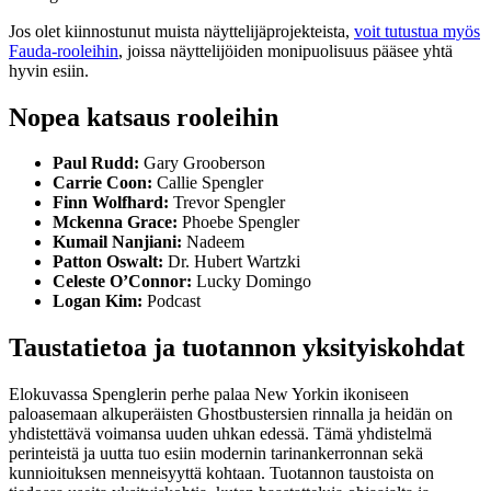
Jos olet kiinnostunut muista näyttelijäprojekteista,
voit tutustua myös
Fauda-rooleihin
, joissa näyttelijöiden monipuolisuus pääsee yhtä
hyvin esiin.
Nopea katsaus rooleihin
Paul Rudd:
Gary Grooberson
Carrie Coon:
Callie Spengler
Finn Wolfhard:
Trevor Spengler
Mckenna Grace:
Phoebe Spengler
Kumail Nanjiani:
Nadeem
Patton Oswalt:
Dr. Hubert Wartzki
Celeste O’Connor:
Lucky Domingo
Logan Kim:
Podcast
Taustatietoa ja tuotannon yksityiskohdat
Elokuvassa Spenglerin perhe palaa New Yorkin ikoniseen
paloasemaan alkuperäisten Ghostbustersien rinnalla ja heidän on
yhdistettävä voimansa uuden uhkan edessä. Tämä yhdistelmä
perinteistä ja uutta tuo esiin modernin tarinankerronnan sekä
kunnioituksen menneisyyttä kohtaan. Tuotannon taustoista on