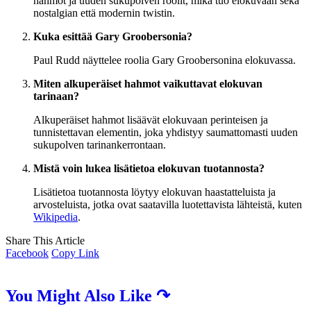
hahmot ja uuden sukupolven roolit, mikä tuo elokuvaan sekä
nostalgian että modernin twistin.
Kuka esittää Gary Groobersonia?
Paul Rudd näyttelee roolia Gary Groobersonina elokuvassa.
Miten alkuperäiset hahmot vaikuttavat elokuvan
tarinaan?
Alkuperäiset hahmot lisäävät elokuvaan perinteisen ja
tunnistettavan elementin, joka yhdistyy saumattomasti uuden
sukupolven tarinankerrontaan.
Mistä voin lukea lisätietoa elokuvan tuotannosta?
Lisätietoa tuotannosta löytyy elokuvan haastatteluista ja
arvosteluista, jotka ovat saatavilla luotettavista lähteistä, kuten
Wikipedia
.
Share This Article
Facebook
Copy Link
You Might Also Like ↷