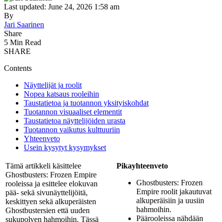
Last updated: June 24, 2026 1:58 am
By
Jari Saarinen
Share
5 Min Read
SHARE
Contents
Näyttelijät ja roolit
Nopea katsaus rooleihin
Taustatietoa ja tuotannon yksityiskohdat
Tuotannon visuaaliset elementit
Taustatietoa näyttelijöiden urasta
Tuotannon vaikutus kulttuuriin
Yhteenveto
Usein kysytyt kysymykset
Tämä artikkeli käsittelee
Pikayhteenveto
Ghostbusters: Frozen Empire
Ghostbusters: Frozen
rooleissa ja esittelee elokuvan
Empire roolit jakautuvat
pää- sekä sivunäyttelijöitä,
alkuperäisiin ja uusiin
keskittyen sekä alkuperäisten
hahmoihin.
Ghostbustersien että uuden
Päärooleissa nähdään
sukupolven hahmoihin. Tässä