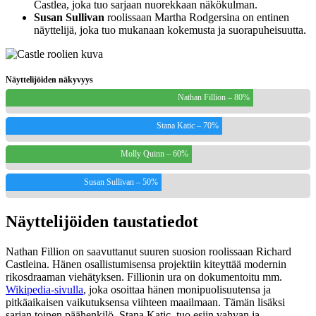
Castlea, joka tuo sarjaan nuorekkaan näkökulman.
Susan Sullivan
roolissaan Martha Rodgersina on entinen
näyttelijä, joka tuo mukanaan kokemusta ja suorapuheisuutta.
Näyttelijöiden näkyvyys
Nathan Fillion – 80%
Stana Katic – 70%
Molly Quinn – 60%
Susan Sullivan – 50%
Näyttelijöiden taustatiedot
Nathan Fillion on saavuttanut suuren suosion roolissaan Richard
Castleina. Hänen osallistumisensa projektiin kiteyttää modernin
rikosdraaman viehätyksen. Fillionin ura on dokumentoitu mm.
Wikipedia-sivulla
, joka osoittaa hänen monipuolisuutensa ja
pitkäaikaisen vaikutuksensa viihteen maailmaan. Tämän lisäksi
sarjan toinen päähenkilö, Stana Katic, tuo esiin vahvan ja