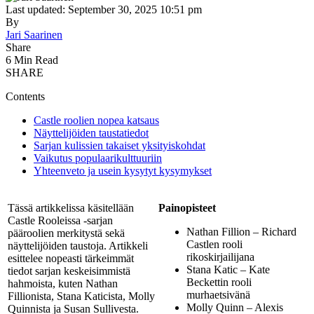
Last updated: September 30, 2025 10:51 pm
By
Jari Saarinen
Share
6 Min Read
SHARE
Contents
Castle roolien nopea katsaus
Näyttelijöiden taustatiedot
Sarjan kulissien takaiset yksityiskohdat
Vaikutus populaarikulttuuriin
Yhteenveto ja usein kysytyt kysymykset
Tässä artikkelissa käsitellään
Painopisteet
Castle Rooleissa -sarjan
Nathan Fillion – Richard
pääroolien merkitystä sekä
Castlen rooli
näyttelijöiden taustoja. Artikkeli
rikoskirjailijana
esittelee nopeasti tärkeimmät
Stana Katic – Kate
tiedot sarjan keskeisimmistä
Beckettin rooli
hahmoista, kuten Nathan
murhaetsivänä
Fillionista, Stana Katicista, Molly
Molly Quinn – Alexis
Quinnista ja Susan Sullivesta.