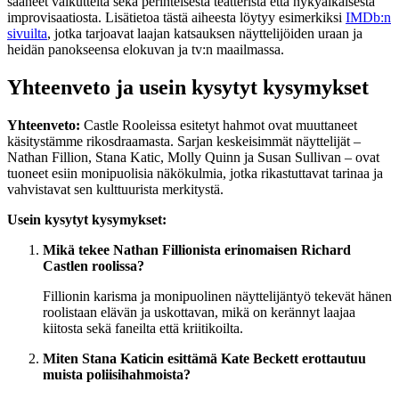
saaneet vaikutteita sekä perinteisestä teatterista että nykyaikaisesta
improvisaatiosta. Lisätietoa tästä aiheesta löytyy esimerkiksi
IMDb:n
sivuilta
, jotka tarjoavat laajan katsauksen näyttelijöiden uraan ja
heidän panokseensa elokuvan ja tv:n maailmassa.
Yhteenveto ja usein kysytyt kysymykset
Yhteenveto:
Castle Rooleissa esitetyt hahmot ovat muuttaneet
käsitystämme rikosdraamasta. Sarjan keskeisimmät näyttelijät –
Nathan Fillion, Stana Katic, Molly Quinn ja Susan Sullivan – ovat
tuoneet esiin monipuolisia näkökulmia, jotka rikastuttavat tarinaa ja
vahvistavat sen kulttuurista merkitystä.
Usein kysytyt kysymykset:
Mikä tekee Nathan Fillionista erinomaisen Richard
Castlen roolissa?
Fillionin karisma ja monipuolinen näyttelijäntyö tekevät hänen
roolistaan elävän ja uskottavan, mikä on kerännyt laajaa
kiitosta sekä faneilta että kriitikoilta.
Miten Stana Katicin esittämä Kate Beckett erottautuu
muista poliisihahmoista?