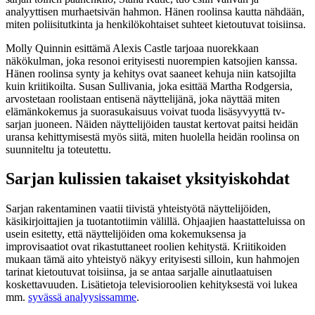
analyyttisen murhaetsivän hahmon. Hänen roolinsa kautta nähdään,
miten poliisitutkinta ja henkilökohtaiset suhteet kietoutuvat toisiinsa.
Molly Quinnin esittämä Alexis Castle tarjoaa nuorekkaan
näkökulman, joka resonoi erityisesti nuorempien katsojien kanssa.
Hänen roolinsa synty ja kehitys ovat saaneet kehuja niin katsojilta
kuin kriitikoilta. Susan Sullivania, joka esittää Martha Rodgersia,
arvostetaan roolistaan entisenä näyttelijänä, joka näyttää miten
elämänkokemus ja suorasukaisuus voivat tuoda lisäsyvyyttä tv-
sarjan juoneen. Näiden näyttelijöiden taustat kertovat paitsi heidän
uransa kehittymisestä myös siitä, miten huolella heidän roolinsa on
suunniteltu ja toteutettu.
Sarjan kulissien takaiset yksityiskohdat
Sarjan rakentaminen vaatii tiivistä yhteistyötä näyttelijöiden,
käsikirjoittajien ja tuotantotiimin välillä. Ohjaajien haastatteluissa on
usein esitetty, että näyttelijöiden oma kokemuksensa ja
improvisaatiot ovat rikastuttaneet roolien kehitystä. Kriitikoiden
mukaan tämä aito yhteistyö näkyy erityisesti silloin, kun hahmojen
tarinat kietoutuvat toisiinsa, ja se antaa sarjalle ainutlaatuisen
koskettavuuden. Lisätietoja televisioroolien kehityksestä voi lukea
mm.
syvässä analyysissamme
.