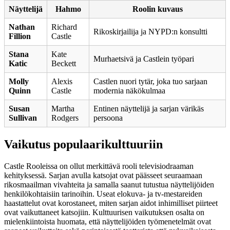
Näyttelijä
Hahmo
Roolin kuvaus
Nathan
Richard
Rikoskirjailija ja NYPD:n konsultti
Fillion
Castle
Stana
Kate
Murhaetsivä ja Castlein työpari
Katic
Beckett
Molly
Alexis
Castlen nuori tytär, joka tuo sarjaan
Quinn
Castle
modernia näkökulmaa
Susan
Martha
Entinen näyttelijä ja sarjan värikäs
Sullivan
Rodgers
persoona
Vaikutus populaarikulttuuriin
Castle Rooleissa on ollut merkittävä rooli televisiodraaman
kehityksessä. Sarjan avulla katsojat ovat päässeet seuraamaan
rikosmaailman vivahteita ja samalla saanut tutustua näyttelijöiden
henkilökohtaisiin tarinoihin. Useat elokuva- ja tv-mestareiden
haastattelut ovat korostaneet, miten sarjan aidot inhimilliset piirteet
ovat vaikuttaneet katsojiin. Kulttuurisen vaikutuksen osalta on
mielenkiintoista huomata, että näyttelijöiden työmenetelmät ovat