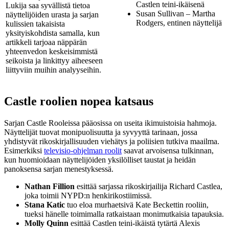
Castlen teini-ikäisenä
Lukija saa syvällistä tietoa
Susan Sullivan – Martha
näyttelijöiden urasta ja sarjan
Rodgers, entinen näyttelijä
kulissien takaisista
yksityiskohdista samalla, kun
artikkeli tarjoaa näppärän
yhteenvedon keskeisimmistä
seikoista ja linkittyy aiheeseen
liittyviin muihin analyyseihin.
Castle roolien nopea katsaus
Sarjan Castle Rooleissa pääosissa on useita ikimuistoisia hahmoja.
Näyttelijät tuovat monipuolisuutta ja syvyyttä tarinaan, jossa
yhdistyvät rikoskirjallisuuden viehätys ja poliisien tutkiva maailma.
Esimerkiksi
televisio-ohjelman roolit
saavat arvoisensa tulkinnan,
kun huomioidaan näyttelijöiden yksilölliset taustat ja heidän
panoksensa sarjan menestyksessä.
Nathan Fillion
esittää sarjassa rikoskirjailija Richard Castlea,
joka toimii NYPD:n henkirikostiimissä.
Stana Katic
tuo eloa murhaetsivä Kate Beckettin rooliin,
tueksi hänelle toimimalla ratkaistaan monimutkaisia tapauksia.
Molly Quinn
esittää Castlen teini-ikäistä tytärtä Alexis