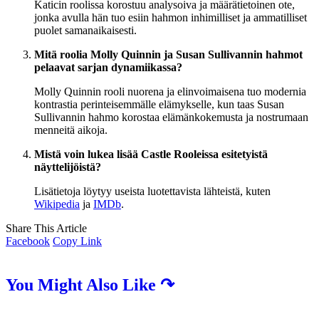
Katicin roolissa korostuu analysoiva ja määrätietoinen ote,
jonka avulla hän tuo esiin hahmon inhimilliset ja ammatilliset
puolet samanaikaisesti.
Mitä roolia Molly Quinnin ja Susan Sullivannin hahmot
pelaavat sarjan dynamiikassa?
Molly Quinnin rooli nuorena ja elinvoimaisena tuo modernia
kontrastia perinteisemmälle elämykselle, kun taas Susan
Sullivannin hahmo korostaa elämänkokemusta ja nostrumaan
menneitä aikoja.
Mistä voin lukea lisää Castle Rooleissa esitetyistä
näyttelijöistä?
Lisätietoja löytyy useista luotettavista lähteistä, kuten
Wikipedia
ja
IMDb
.
Share This Article
Facebook
Copy Link
You Might Also Like ↷