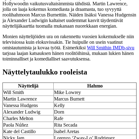
Hollywoodin vaikutusvaltaisimmista tähdistä. Martin Lawrence,
jolla on laaja kokemus komediasta ja draamasta, tuo syvyyttä
roolihahmoon Marcus Burnettiin. Näiden lisäksi Vanessa Hudgensin
ja Alexander Ludwigin kaltaiset uudemmat kasvit täydentävät
näyttelijäkaarttia tuomalla mukanaan nuorekkaan energian.
Monien näyttelijöiden ura on rakennettu vuosien kokemukselle niin
televisiossa kuin elokuvissakin. Tie huipulle on usein vaatinut
omistautumista ja kovaa työtä. Esimerkiksi
Will Smithin IMDb-sivu
tarjoaa laajan katsauksen hänen roolitöihinsä, mukaan lukien hänen
toiminnalliset ja komedialliset saavutuksensa.
Näyttelytaulukko rooleista
Näyttelijä
Hahmo
Will Smith
Mike Lowrey
Martin Lawrence
Marcus Burnett
Vanessa Hudgens
Kelly
Alexander Ludwig
Dorn
Charles Melton
Rafe
Paola Núñez
Rita Secada
Kate del Castillo
Isabel Aretas
Nicky Jam
Lorenzo ‘Zway-Lo’ Rodriguez