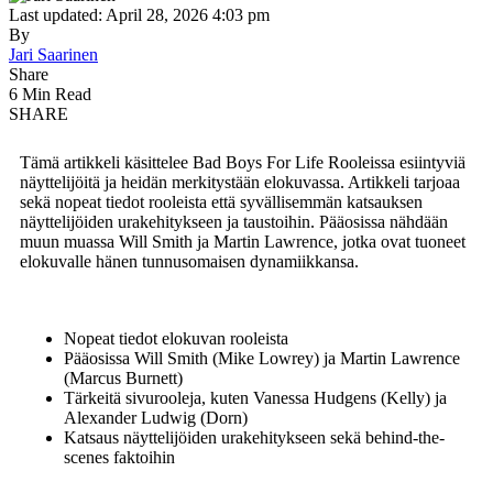
Last updated: April 28, 2026 4:03 pm
By
Jari Saarinen
Share
6 Min Read
SHARE
Tämä artikkeli käsittelee Bad Boys For Life Rooleissa esiintyviä
näyttelijöitä ja heidän merkitystään elokuvassa. Artikkeli tarjoaa
sekä nopeat tiedot rooleista että syvällisemmän katsauksen
näyttelijöiden urakehitykseen ja taustoihin. Pääosissa nähdään
muun muassa Will Smith ja Martin Lawrence, jotka ovat tuoneet
elokuvalle hänen tunnusomaisen dynamiikkansa.
Nopeat tiedot elokuvan rooleista
Pääosissa Will Smith (Mike Lowrey) ja Martin Lawrence
(Marcus Burnett)
Tärkeitä sivurooleja, kuten Vanessa Hudgens (Kelly) ja
Alexander Ludwig (Dorn)
Katsaus näyttelijöiden urakehitykseen sekä behind-the-
scenes faktoihin