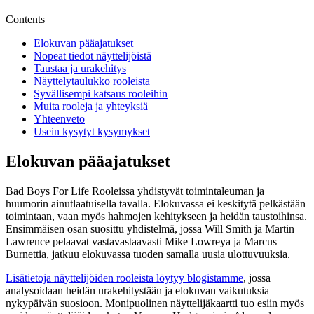
Contents
Elokuvan pääajatukset
Nopeat tiedot näyttelijöistä
Taustaa ja urakehitys
Näyttelytaulukko rooleista
Syvällisempi katsaus rooleihin
Muita rooleja ja yhteyksiä
Yhteenveto
Usein kysytyt kysymykset
Elokuvan pääajatukset
Bad Boys For Life Rooleissa yhdistyvät toimintaleuman ja
huumorin ainutlaatuisella tavalla. Elokuvassa ei keskitytä pelkästään
toimintaan, vaan myös hahmojen kehitykseen ja heidän taustoihinsa.
Ensimmäisen osan suosittu yhdistelmä, jossa Will Smith ja Martin
Lawrence pelaavat vastavastaavasti Mike Lowreya ja Marcus
Burnettia, jatkuu elokuvassa tuoden samalla uusia ulottuvuuksia.
Lisätietoja näyttelijöiden rooleista löytyy blogistamme
, jossa
analysoidaan heidän urakehitystään ja elokuvan vaikutuksia
nykypäivän suosioon. Monipuolinen näyttelijäkaartti tuo esiin myös