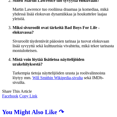
Miten Martin Lawrence tuo syvyyttä elokuvaan?
Martin Lawrence tuo rooliinsa draamaa ja komediaa, mikä
yhdessä lisää elokuvan dynamiikkaa ja houkuttelee laajaa
yleisöä.
Miksi sivuroolit ovat tärkeitä Bad Boys For Life -
elokuvassa?
Sivuroolit täydentävät pääosien tarinaa ja tuovat elokuvaan
lisää syvyyttä sekä kulttuurisia vivahteita, mikä tekee tarinasta
moniulotteisen.
Mistä voin löytää lisätietoa näyttelijöiden
urakehityksestä?
Tarkempia tietoja näyttelijöiden urasta ja roolivalinnoista
löytyy mm.
Will Smithin Wikipedia-sivulta
sekä IMDb-
sivuilta.
Share This Article
Facebook
Copy Link
You Might Also Like ↷