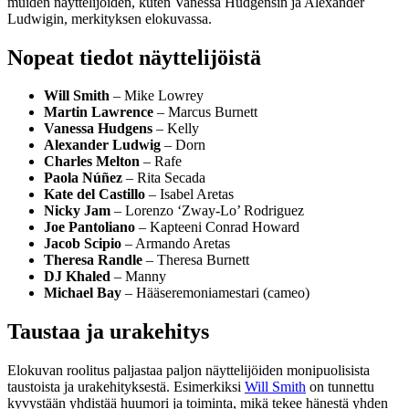
muiden näyttelijöiden, kuten Vanessa Hudgensin ja Alexander
Ludwigin, merkityksen elokuvassa.
Nopeat tiedot näyttelijöistä
Will Smith
– Mike Lowrey
Martin Lawrence
– Marcus Burnett
Vanessa Hudgens
– Kelly
Alexander Ludwig
– Dorn
Charles Melton
– Rafe
Paola Núñez
– Rita Secada
Kate del Castillo
– Isabel Aretas
Nicky Jam
– Lorenzo ‘Zway-Lo’ Rodriguez
Joe Pantoliano
– Kapteeni Conrad Howard
Jacob Scipio
– Armando Aretas
Theresa Randle
– Theresa Burnett
DJ Khaled
– Manny
Michael Bay
– Hääseremoniamestari (cameo)
Taustaa ja urakehitys
Elokuvan roolitus paljastaa paljon näyttelijöiden monipuolisista
taustoista ja urakehityksestä. Esimerkiksi
Will Smith
on tunnettu
kyvystään yhdistää huumori ja toiminta, mikä tekee hänestä yhden