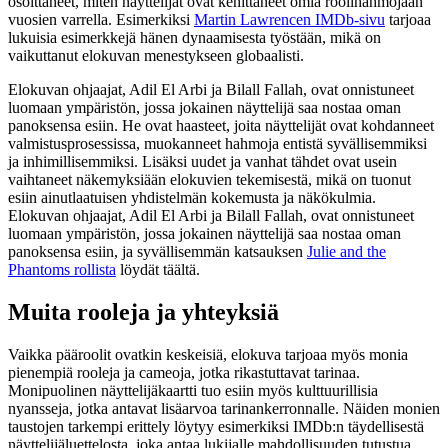
osoittaneet, miten näyttelijät ovat kehittäneet omia roolihahmojaan
vuosien varrella. Esimerkiksi
Martin Lawrencen IMDb-sivu
tarjoaa
lukuisia esimerkkejä hänen dynaamisesta työstään, mikä on
vaikuttanut elokuvan menestykseen globaalisti.
Elokuvan ohjaajat, Adil El Arbi ja Bilall Fallah, ovat onnistuneet
luomaan ympäristön, jossa jokainen näyttelijä saa nostaa oman
panoksensa esiin. He ovat haasteet, joita näyttelijät ovat kohdanneet
valmistusprosessissa, muokanneet hahmoja entistä syvällisemmiksi
ja inhimillisemmiksi. Lisäksi uudet ja vanhat tähdet ovat usein
vaihtaneet näkemyksiään elokuvien tekemisestä, mikä on tuonut
esiin ainutlaatuisen yhdistelmän kokemusta ja näkökulmia.
Elokuvan ohjaajat, Adil El Arbi ja Bilall Fallah, ovat onnistuneet
luomaan ympäristön, jossa jokainen näyttelijä saa nostaa oman
panoksensa esiin, ja syvällisemmän katsauksen
Julie and the
Phantoms rollista
löydät täältä.
Muita rooleja ja yhteyksiä
Vaikka pääroolit ovatkin keskeisiä, elokuva tarjoaa myös monia
pienempiä rooleja ja cameoja, jotka rikastuttavat tarinaa.
Monipuolinen näyttelijäkaartti tuo esiin myös kulttuurillisia
nyansseja, jotka antavat lisäarvoa tarinankerronnalle. Näiden monien
taustojen tarkempi erittely löytyy esimerkiksi IMDb:n täydellisestä
näyttelijäluettelosta, joka antaa lukijalle mahdollisuuden tutustua