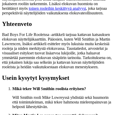
jokaiseen rooliin tarkemmin. Lisäksi elokuvan huomiota on
herättänyt myös
toinen rooleihin keskittyvä analyysi
, joka tarjoaa
perspektiiviä näyttelijöiden vaikutuksesta elokuvateollisuuteen.
Yhteenveto
Bad Boys For Life Rooleissa -artikkeli tarjoaa kattavan katsauksen
elokuvan näyttelijäkaarttiin. Pääosien, kuten Will Smithin ja Martin
Lawrencen, lisäksi artikkeli esittelee myös lukuisia muita keskeisiä
rooleja ja niiden merkitystä elokuvassa. Taustatiedot, arvostelut ja
visuaaliset esitykset tuovat lisäarvoa lukijoille, jotka haluavat
ymmärtää paremmin elokuvan sisäpiirin tarinoita. Tarkoituksena on,
että jokainen lukija saa selkeän ja kattavan kuvan näyttelijöiden
rooleista ja heidän vaikutuksestaan elokuvan menestykseen.
Usein kysytyt kysymykset
Mikä tekee Will Smithin roolista erityisen?
Will Smithin rooli Mike Lowreyssä yhdistää sekä huumorin
että toimintaleiman, mikä tekee hahmosta mieleenpainuvan ja
helposti lähestyttävän.