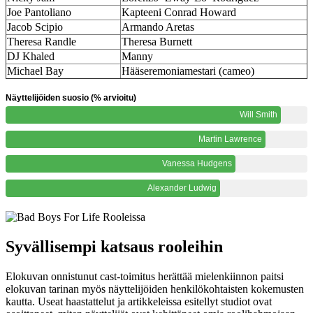
Joe Pantoliano
Kapteeni Conrad Howard
Jacob Scipio
Armando Aretas
Theresa Randle
Theresa Burnett
DJ Khaled
Manny
Michael Bay
Hääseremoniamestari (cameo)
Näyttelijöiden suosio (% arvioitu)
Will Smith
Martin Lawrence
Vanessa Hudgens
Alexander Ludwig
Syvällisempi katsaus rooleihin
Elokuvan onnistunut cast-toimitus herättää mielenkiinnon paitsi
elokuvan tarinan myös näyttelijöiden henkilökohtaisten kokemusten
kautta. Useat haastattelut ja artikkeleissa esitellyt studiot ovat