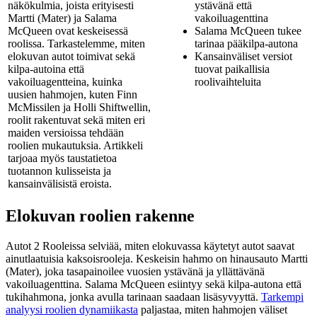
näkökulmia, joista erityisesti
ystävänä että
Martti (Mater) ja Salama
vakoiluagenttina
McQueen ovat keskeisessä
Salama McQueen tukee
roolissa. Tarkastelemme, miten
tarinaa pääkilpa-autona
elokuvan autot toimivat sekä
Kansainväliset versiot
kilpa-autoina että
tuovat paikallisia
vakoiluagentteina, kuinka
roolivaihteluita
uusien hahmojen, kuten Finn
McMissilen ja Holli Shiftwellin,
roolit rakentuvat sekä miten eri
maiden versioissa tehdään
roolien mukautuksia. Artikkeli
tarjoaa myös taustatietoa
tuotannon kulisseista ja
kansainvälisistä eroista.
Elokuvan roolien rakenne
Autot 2 Rooleissa selviää, miten elokuvassa käytetyt autot saavat
ainutlaatuisia kaksoisrooleja. Keskeisin hahmo on hinausauto Martti
(Mater), joka tasapainoilee vuosien ystävänä ja yllättävänä
vakoiluagenttina. Salama McQueen esiintyy sekä kilpa-autona että
tukihahmona, jonka avulla tarinaan saadaan lisäsyvyyttä.
Tarkempi
analyysi roolien dynamiikasta
paljastaa, miten hahmojen väliset