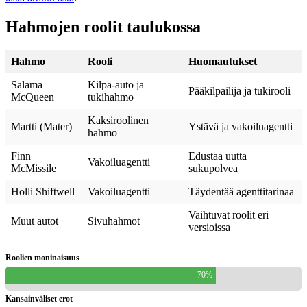
Hahmojen roolit taulukossa
Hahmo
Rooli
Huomautukset
Salama
Kilpa-auto ja
Pääkilpailija ja tukirooli
McQueen
tukihahmo
Kaksiroolinen
Martti (Mater)
Ystävä ja vakoiluagentti
hahmo
Finn
Edustaa uutta
Vakoiluagentti
McMissile
sukupolvea
Holli Shiftwell
Vakoiluagentti
Täydentää agenttitarinaa
Vaihtuvat roolit eri
Muut autot
Sivuhahmot
versioissa
Roolien moninaisuus
70%
Kansainväliset erot