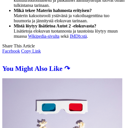
kulttuurisidonnaisesti ja paikalliset ääninäyttelijät tuovat oman
tulkintansa tarinaan.
Mikä tekee Materin hahmosta erityisen?
Materin kaksoisrooli ystävänä ja vakoiluagenttina tuo
huumoria ja jännitystä elokuvan tarinaan.
Mistä löytyy lisätietoa Autot 2 -elokuvasta?
Lisätietoja elokuvan tuotannosta ja taustoista löytyy muun
muassa
Wikipedia-sivulta
sekä
IMDb:stä
.
Share This Article
Facebook
Copy Link
You Might Also Like ↷