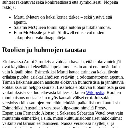
suhteet rakentuvat sekä konkreettisesti että symbolisesti. Nopeita
faktoja:
Martti (Mater) on kaksi kertaa tärkeä – sekä ystävä että
agentti.
Salama McQueen toimii kilpa-autona ja tukihahmona.
Finn McMissile ja Holli Shiftwell edustavat uuden
sukupolven vakoiluagentteja.
Roolien ja hahmojen taustaa
Elokuvassa Autot 2 rooleissa voidaan havaita, että elokuvantekijät
ovat käyttäneet kekseliäitä tapoja tuoda esiin autot enemmän kuin
vain kilpailijoina. Esimerkiksi Martti kattaa tarinassa kaksi täysin
erilaista puolta: asiakaslähtöisen ystävän ja odottamattoman agentin.
Tämän kaksinaisuuden ansiosta elokuvan humoristisia ja jännittäviä
kohtauksia on helppo seurata. Lisätietoa elokuvan tuotannosta ja sen
vaikutuksista saa luotettavasta lähteestä, kuten
Wikipedia
. Roolien
moninaisuus nostaa esiin myös kansainväliset erot. Joissakin
versioissa kilpa-autojen rooleihin tehdään paikallisia mukautuksia.
Esimerkiksi Australian versiossa kilpa-auto nimeltä Frosty,
Espanjassa Fernando Alonso ja Saksassa Sebastian Vettel ovat vain
muutamia esimerkkejä siitä, miten kulttuurisidonnaiset näkökulmat
vaikuttavat tarinan esittämiseen. Näissä versioissa näyttelijä- ja