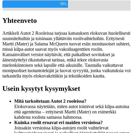
50%
Yhteenveto
Artikkeli Autot 2 Rooleissa tarjoaa katsauksen elokuvan huolellisesti
suunniteltuihin ja toisinaan yllättäviin roolivaihteluihin. Erityisesti
Martti (Mater) ja Salama McQueen tuovat esiin monitasoiset suhteet,
missä kilpa-autot saavat myös vakoiluagenttien roolin.
Kansainväliset versiot näyttävät, että paikalliset sovitukset ja
äänenäyttelyt rikastuttavat tarinaa, mikä tekee elokuvasta
mielenkiintoisen sekä lapsille että aikuisille. Taustalla vaikuttavat
monipuoliset tuotantotekijät ja luovat syvyyttä, jonka vaikutuksia voi
tarkastella myös elokuvakritiikin ja tekniikoiden kautta.
Usein kysytyt kysymykset
Mitä tarkoitetaan Autot 2 rooleissa?
Elokuvassa näytetään, miten autot toimivat sekä kilpa-autoina
että agentteina – erityisesti Martti (Mater) on esimerkki
kahdesta roolista samassa hahmossa.
Kuinka roolit eroavat eri maiden versioissa?
Joissakin versioissa kilpa-autojen roolit vaihtelevat