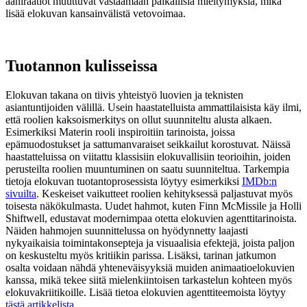
ääniraatiot muuttuvat vastaamaan paikallisia mieltymyksiä, mikä
lisää elokuvan kansainvälistä vetovoimaa.
Tuotannon kulisseissa
Elokuvan takana on tiivis yhteistyö luovien ja teknisten
asiantuntijoiden välillä. Usein haastatelluista ammattilaisista käy ilmi,
että roolien kaksoismerkitys on ollut suunniteltu alusta alkaen.
Esimerkiksi Materin rooli inspiroitiin tarinoista, joissa
epämuodostukset ja sattumanvaraiset seikkailut korostuvat. Näissä
haastatteluissa on viitattu klassisiin elokuvallisiin teorioihin, joiden
perusteilta roolien muuntuminen on saatu suunniteltua. Tarkempia
tietoja elokuvan tuotantoprosessista löytyy esimerkiksi
IMDb:n
sivuilta
. Keskeiset vaikutteet roolien kehityksessä paljastuvat myös
toisesta näkökulmasta. Uudet hahmot, kuten Finn McMissile ja Holli
Shiftwell, edustavat modernimpaa otetta elokuvien agenttitarinoista.
Näiden hahmojen suunnittelussa on hyödynnetty laajasti
nykyaikaisia toimintakonsepteja ja visuaalisia efektejä, joista paljon
on keskusteltu myös kritiikin parissa. Lisäksi, tarinan jatkumon
osalta voidaan nähdä yhteneväisyyksiä muiden animaatioelokuvien
kanssa, mikä tekee siitä mielenkiintoisen tarkastelun kohteen myös
elokuvakriitikoille. Lisää tietoa elokuvien agenttiteemoista löytyy
tästä artikkelista
.