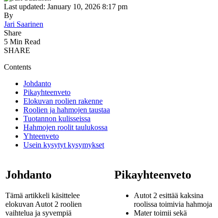
Last updated: January 10, 2026 8:17 pm
By
Jari Saarinen
Share
5 Min Read
SHARE
Contents
Johdanto
Pikayhteenveto
Elokuvan roolien rakenne
Roolien ja hahmojen taustaa
Tuotannon kulisseissa
Hahmojen roolit taulukossa
Yhteenveto
Usein kysytyt kysymykset
Johdanto
Pikayhteenveto
Tämä artikkeli käsittelee
Autot 2 esittää kaksina
elokuvan Autot 2 roolien
roolissa toimivia hahmoja
vaihtelua ja syvempiä
Mater toimii sekä